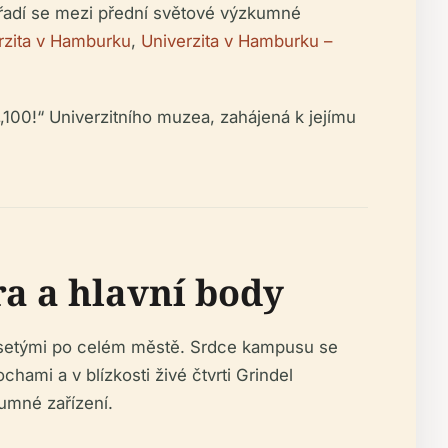
a řadí se mezi přední světové výzkumné
rzita v Hamburku
,
Univerzita v Hamburku –
100!“ Univerzitního muzea, zahájená k jejímu
a a hlavní body
esetými po celém městě. Srdce kampusu se
mi a v blízkosti živé čtvrti Grindel
umné zařízení.