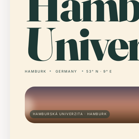
Ham
Univer
HAMBURK
GERMANY
53° N · 9° E
HAMBURSKÁ UNIVERZITA · HAMBURK