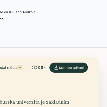
able on iOS and Android.
de.
edat města
🇨🇿
CS
Stáhnout aplikaci
⌘K
urská univerzita je základním