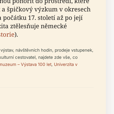
ou ponořit do prostředí, které
ot a špičkový výzkum v okresech
čátku 17. století až po její
zita ztělesňuje německé
torie
).
výstav, návštěvních hodin, prodeje vstupenek,
kulturní cestovatel, najdete zde vše, co
 muzeum – Výstava 100 let
,
Univerzita v