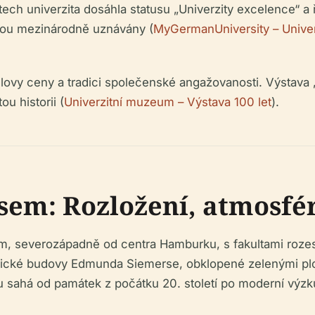
tech univerzita dosáhla statusu „Univerzity excelence“ 
ti jsou mezinárodně uznávány (
MyGermanUniversity – Unive
ovy ceny a tradici společenské angažovanosti. Výstava „
u historii (
Univerzitní muzeum – Výstava 100 let
).
em: Rozložení, atmosfér
m, severozápadně od centra Hamburku, s fakultami roz
ické budovy Edmunda Siemerse, obklopené zelenými plocha
u sahá od památek z počátku 20. století po moderní výzk