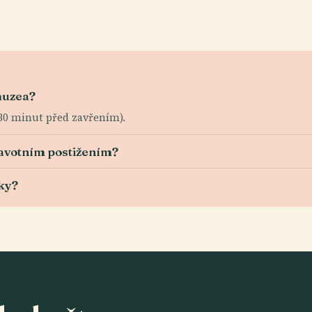
muzea?
 30 minut před zavřením).
ravotním postižením?
ky?