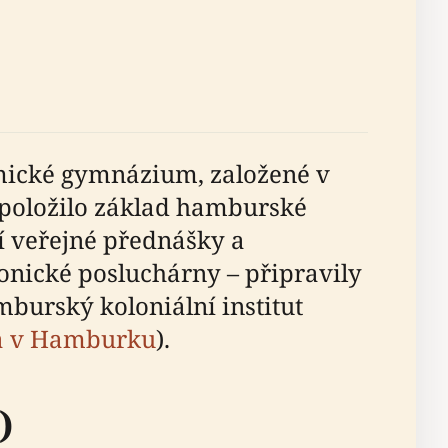
emické gymnázium, založené v
ž položilo základ hamburské
etí veřejné přednášky a
onické posluchárny – připravily
urský koloniální institut
ta v Hamburku
).
)