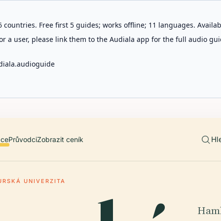
 countries. Free first 5 guides; works offline; 11 languages. Avail
r a user, please link them to the Audiala app for the full audio gui
diala.audioguide
Hl
ace
Průvodci
Zobrazit ceník
RSKÁ UNIVERZITA
Hamb