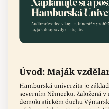
Naplánujte si a po
Hamburská Unive
Audioprůvodce v kapse, itinerář v prohlíž
to, jak doopravdy cestujete.
Úvod: Maják vzděla
Hamburská univerzita je zákl
severním Německu. Založená v r
demokratickém duchu Výmarské re