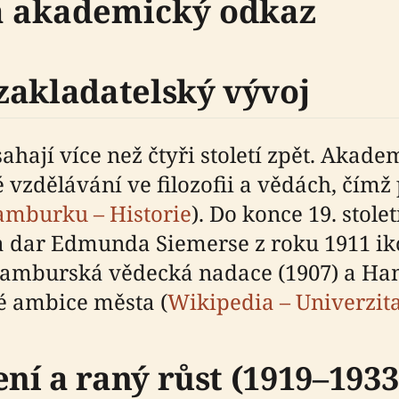
 a akademický odkaz
zakladatelský vývoj
hají více než čtyři století zpět. Akad
é vzdělávání ve filozofii a vědách, čím
amburku – Historie
). Do konce 19. stol
a dar Edmunda Siemerse z roku 1911 ik
amburská vědecká nadace (1907) a Hamb
é ambice města (
Wikipedia – Univerzi
ní a raný růst (1919–1933