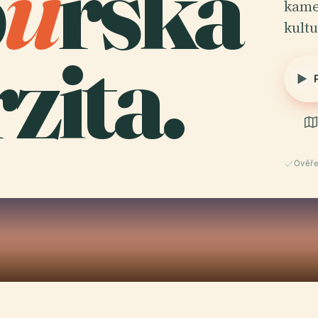
b
u
rská
kame
kult
zita.
Ověře