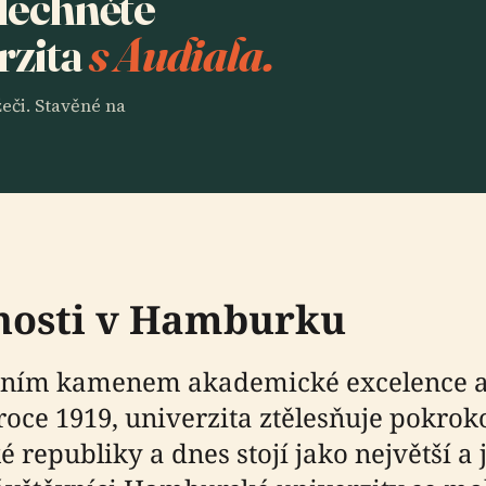
slechněte
rzita
s Audiala.
eči. Stavěné na
nosti v Hamburku
adním kamenem akademické excelence a
oce 1919, univerzita ztělesňuje pokrok
publiky a dnes stojí jako největší a j