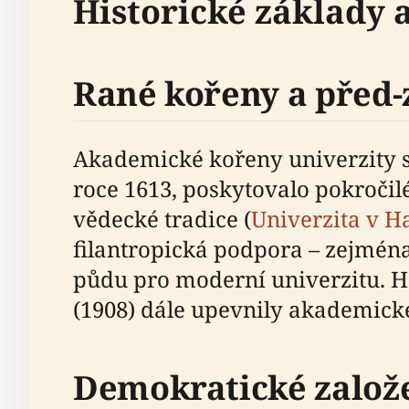
Historické základy
Rané kořeny a před-
Akademické kořeny univerzity sa
roce 1613, poskytovalo pokročil
vědecké tradice (
Univerzita v H
filantropická podpora – zejmén
půdu pro moderní univerzitu. H
(1908) dále upevnily akademick
Demokratické založe