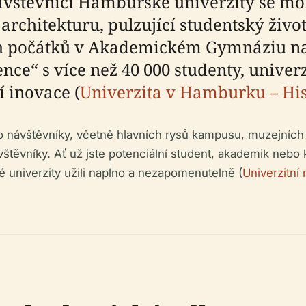
ávštěvníci Hamburské univerzity se moh
architekturu, pulzující studentský živ
 počátků v Akademickém Gymnáziu na po
nce“ s více než 40 000 studenty, univer
í inovace (
Univerzita v Hamburku – His
 návštěvníky, včetně hlavních rysů kampusu, muzejních 
vštěvníky. Ať už jste potenciální student, akademik nebo 
é univerzity užili naplno a nezapomenutelně (
Univerzitní