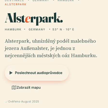
DESTINACE
GERMANY
HAMBURK
ALSTERPARK
Alst
e
rpark.
HAMBURK
GERMANY
53° N · 10° E
Alsterpark, uhnízděný podél malebného
jezera Außenalster, je jednou z
nejcennějších městských oáz Hamburku.
Poslechnout audioprůvodce
Zobrazit mapu
Ověřeno August 2025