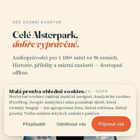
VÁŠ OSOBNÍ KURÁTOR
Celé Alsterpark,
dobře vyprávěné.
Audioprůvodci pro 1 100+ měst ve 96 zemích.
Historie, příběhy a místní znalosti — dostupné
offline.
Malá prosba ohledně cookies.
EU · GDPR
Stáhnout aplikaci
Nezbytné cookies zajišťují funkční navigaci. Analytické cookies
(PostHog, Google Analytics) nám pomáhají zjistit, které
stránky fungují — jen agregovaná data, žádná reklama, žádný
Přidejte se k více než 50 000 cestovatelů
prodej. Volbu můžete kdykoli změnit v patičce.
Přijmout vše
Přizpůsobit
Odmítnout vše