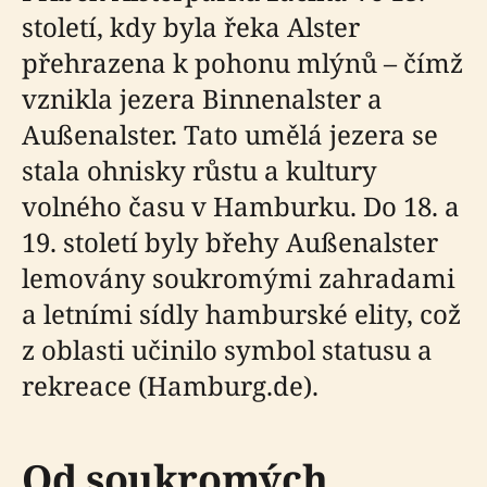
století, kdy byla řeka Alster
přehrazena k pohonu mlýnů – čímž
vznikla jezera Binnenalster a
Außenalster. Tato umělá jezera se
stala ohnisky růstu a kultury
volného času v Hamburku. Do 18. a
19. století byly břehy Außenalster
lemovány soukromými zahradami
a letními sídly hamburské elity, což
z oblasti učinilo symbol statusu a
rekreace (Hamburg.de).
Od soukromých