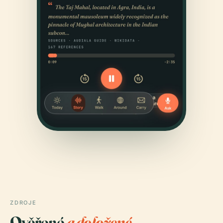
ZDROJE
Ověřené
a doložené.