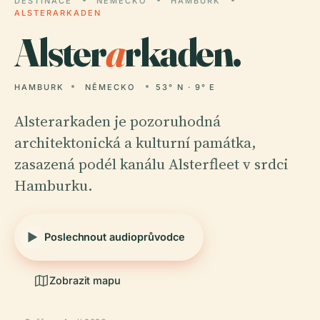
DESTINACE
NĚMECKO
HAMBURK
ALSTERARKADEN
Alster
a
rkaden.
HAMBURK
NĚMECKO
53° N · 9° E
Alsterarkaden je pozoruhodná
architektonická a kulturní památka,
zasazená podél kanálu Alsterfleet v srdci
Hamburku.
Poslechnout audioprůvodce
Zobrazit mapu