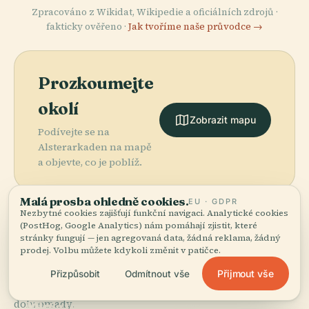
Zpracováno z Wikidat, Wikipedie a oficiálních zdrojů ·
fakticky ověřeno ·
Jak tvoříme naše průvodce →
Prozkoumejte
okolí
Zobrazit mapu
Podívejte se na
Alsterarkaden na mapě
a objevte, co je poblíž.
Malá prosba ohledně cookies.
EU · GDPR
Nezbytné cookies zajišťují funkční navigaci. Analytické cookies
(PostHog, Google Analytics) nám pomáhají zjistit, které
stránky fungují — jen agregovaná data, žádná reklama, žádný
More in
Hamburk.
prodej. Volbu můžete kdykoli změnit v patičce.
Přijmout vše
Přizpůsobit
Odmítnout vše
370 míst k objevení — pár, která stojí za to spojit
PLACE
dohromady.
Miniatur
PLACE
PLACE
PLACE