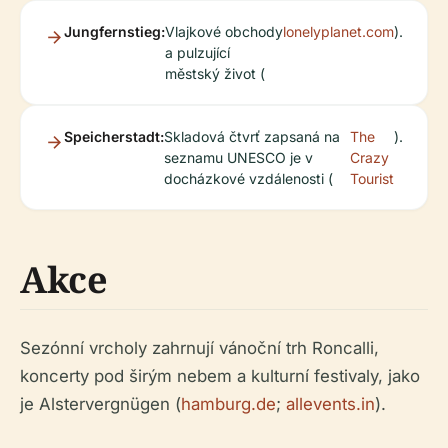
Jungfernstieg:
Vlajkové obchody
lonelyplanet.com
).
a pulzující
městský život (
Speicherstadt:
Skladová čtvrť zapsaná na
The
).
seznamu UNESCO je v
Crazy
docházkové vzdálenosti (
Tourist
Akce
Sezónní vrcholy zahrnují vánoční trh Roncalli,
koncerty pod širým nebem a kulturní festivaly, jako
je Alstervergnügen (
hamburg.de
;
allevents.in
).