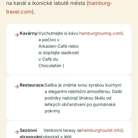
na kanál a ikonické labutě města (
hamburg-
travel.com
).
Kavárny:
Vychutnejte si kávu
hamburgtouring.com
).
a pečivo v
Arkaden-Café nebo
si dopřejte sladkosti
v Café du
Chocolatier (
Restaurace:
Saliba je známá svou syrskou kuchyní
a elegantní nábřežní atmosférou. Další
podniky nabízejí širokou škálu od
lehkých občerstvení po gurmánské
pokrmy.
Sezónní
Venkovní terasy se
hamburgtourist.info
).
stravování:
otevírají v létě,