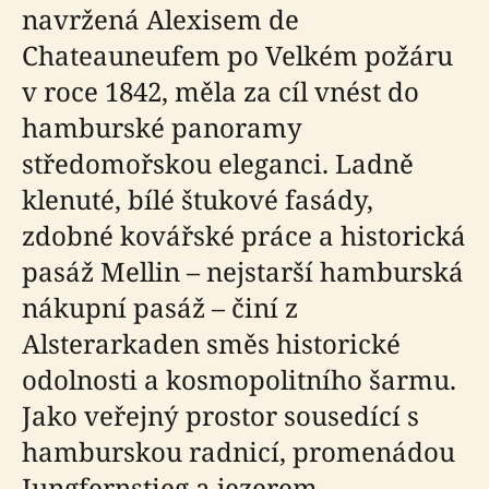
navržená Alexisem de
Chateauneufem po Velkém požáru
v roce 1842, měla za cíl vnést do
hamburské panoramy
středomořskou eleganci. Ladně
klenuté, bílé štukové fasády,
zdobné kovářské práce a historická
pasáž Mellin – nejstarší hamburská
nákupní pasáž – činí z
Alsterarkaden směs historické
odolnosti a kosmopolitního šarmu.
Jako veřejný prostor sousedící s
hamburskou radnicí, promenádou
Jungfernstieg a jezerem