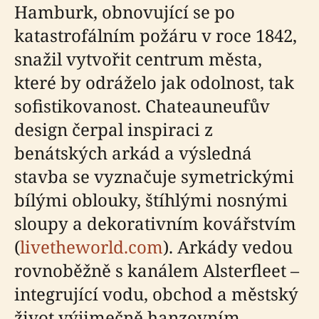
Hamburk, obnovující se po
katastrofálním požáru v roce 1842,
snažil vytvořit centrum města,
které by odráželo jak odolnost, tak
sofistikovanost. Chateauneufův
design čerpal inspiraci z
benátských arkád a výsledná
stavba se vyznačuje symetrickými
bílými oblouky, štíhlými nosnými
sloupy a dekorativním kovářstvím
(
livetheworld.com
). Arkády vedou
rovnoběžně s kanálem Alsterfleet –
integrující vodu, obchod a městský
život výjimečně hanzovním