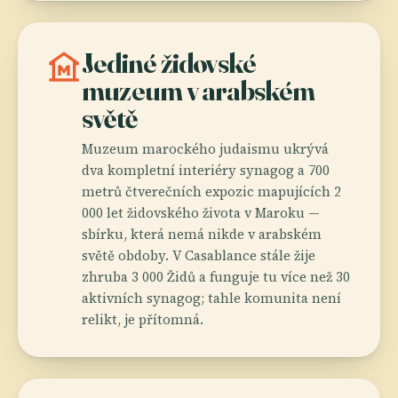
museum
Jediné židovské
muzeum v arabském
světě
Muzeum marockého judaismu ukrývá
dva kompletní interiéry synagog a 700
metrů čtverečních expozic mapujících 2
000 let židovského života v Maroku —
sbírku, která nemá nikde v arabském
světě obdoby. V Casablance stále žije
zhruba 3 000 Židů a funguje tu více než 30
aktivních synagog; tahle komunita není
relikt, je přítomná.