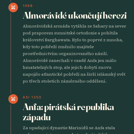
1068
swords
Almorávidé ukončují herezi
Almorávidská armáda vytáhla ze Sahary na sever
pod praporem sunnitské ortodoxie a pohltila
království Barghawata. Bylo to poprvé z mnoha,
kdy toto pobřeží změnilo majitele
prostřednictvím organizovaného násilí.
Almorávidé zanechali v osadě Anfa jen málo
hmatatelných stop, ale jejich dobytí znovu
napojilo atlantické pobřeží na širší islámský svět
po třech stoletích záměrného oddělení.
ASI 1350
swords
Anfa: pirátská republika
západu
Za upadající dynastie Marinidů se Anfa stala