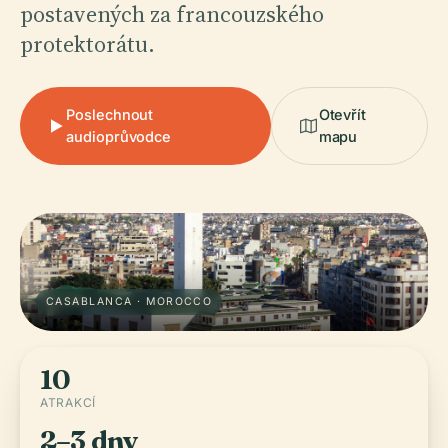
postavených za francouzského
protektorátu.
Poslechnout
Otevřít
audioprůvodce
mapu
CASABLANCA · MOROCCO
10
ATRAKCÍ
2–3 dny