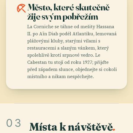
beach_access
Město, které skutečně
žije svým pobřežím
La Corniche se táhne od mešity Hassana
II. po Aïn Diab podél Atlantiku, lemovaná
plážovými kluby, starými vilami s
restauracemi a slaným vánkem, který
spolehlivě krotí srpnové vedro. Le
Cabestan tu stojí od roku 1927; přijďte
před západem slunce, objednejte si cokoli
místního a nikam nespěchejte.
03
Místa k návštěvě
.