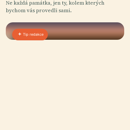
Ne každá památka, jen ty, kolem kterých
bychom vás provedli sami.
Tip redakce
01 · PLACE
Úsporné Pasy a Karty v
Casablance: Poctivý
Průvodce 2026
Casablanca nemá městský turistický pas. Tady je,
na čem se skutečně dá ušetřit u Hassan II Mosque,
muzeí a tramvaje — včetně výpočtů bodu zvratu a
varování před podvody.