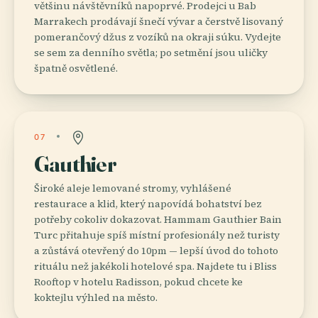
většinu návštěvníků napoprvé. Prodejci u Bab
Marrakech prodávají šnečí vývar a čerstvě lisovaný
pomerančový džus z vozíků na okraji súku. Vydejte
se sem za denního světla; po setmění jsou uličky
špatně osvětlené.
07
Gauthier
Široké aleje lemované stromy, vyhlášené
restaurace a klid, který napovídá bohatství bez
potřeby cokoliv dokazovat. Hammam Gauthier Bain
Turc přitahuje spíš místní profesionály než turisty
a zůstává otevřený do 10pm — lepší úvod do tohoto
rituálu než jakékoli hotelové spa. Najdete tu i Bliss
Rooftop v hotelu Radisson, pokud chcete ke
koktejlu výhled na město.