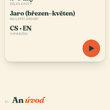
DÉLKA CESTY
Jaro (březen–květen)
NEJLEPŠÍ OBDOBÍ
CS · EN
VYPRÁVĚNÍ
An
úvod
01