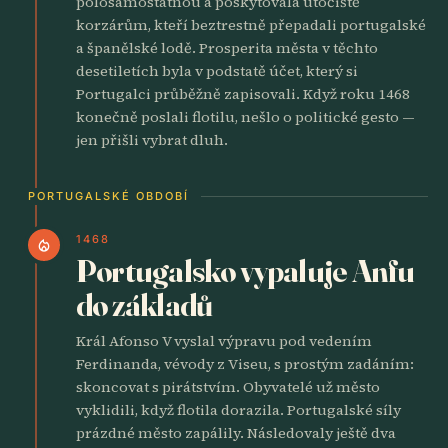
polosamostatnou a poskytovala útočiště
korzárům, kteří beztrestně přepadali portugalské
a španělské lodě. Prosperita města v těchto
desetiletích byla v podstatě účet, který si
Portugalci průběžně zapisovali. Když roku 1468
konečně poslali flotilu, nešlo o politické gesto —
jen přišli vybrat dluh.
PORTUGALSKÉ OBDOBÍ
1468
local_fire_department
Portugalsko vypaluje Anfu
do základů
Král Afonso V vyslal výpravu pod vedením
Ferdinanda, vévody z Viseu, s prostým zadáním:
skoncovat s pirátstvím. Obyvatelé už město
vyklidili, když flotila dorazila. Portugalské síly
prázdné město zapálily. Následovaly ještě dva