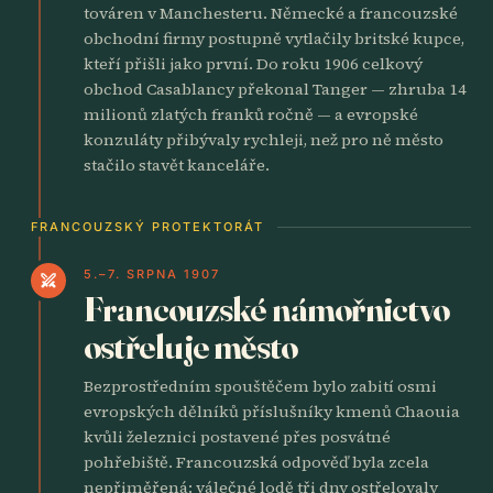
továren v Manchesteru. Německé a francouzské
obchodní firmy postupně vytlačily britské kupce,
kteří přišli jako první. Do roku 1906 celkový
obchod Casablancy překonal Tanger — zhruba 14
milionů zlatých franků ročně — a evropské
konzuláty přibývaly rychleji, než pro ně město
stačilo stavět kanceláře.
FRANCOUZSKÝ PROTEKTORÁT
5.–7. SRPNA 1907
swords
Francouzské námořnictvo
ostřeluje město
Bezprostředním spouštěčem bylo zabití osmi
evropských dělníků příslušníky kmenů Chaouia
kvůli železnici postavené přes posvátné
pohřebiště. Francouzská odpověď byla zcela
nepřiměřená: válečné lodě tři dny ostřelovaly