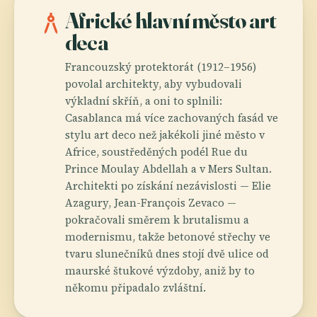
architecture
Africké hlavní město art
deca
Francouzský protektorát (1912–1956)
povolal architekty, aby vybudovali
výkladní skříň, a oni to splnili:
Casablanca má více zachovaných fasád ve
stylu art deco než jakékoli jiné město v
Africe, soustředěných podél Rue du
Prince Moulay Abdellah a v Mers Sultan.
Architekti po získání nezávislosti — Elie
Azagury, Jean-François Zevaco —
pokračovali směrem k brutalismu a
modernismu, takže betonové střechy ve
tvaru slunečníků dnes stojí dvě ulice od
maurské štukové výzdoby, aniž by to
někomu připadalo zvláštní.