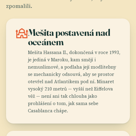
zpomalili.
mosque
Mešita postavená nad
oceánem
Mešita Hassana II., dokončená v roce 1993,
je jediná v Maroku, kam smějí i
nemuslimové, a podlaha její modlitebny
se mechanicky odsouvá, aby se prostor
otevřel nad Atlantikem pod ní. Minaret
vysoký 210 metrů — vyšší než Eiffelova
věž — není ani tak chlouba jako
prohlášení o tom, jak sama sebe
Casablanca chápe.