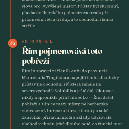
slova pro „vyvýšené místo“. Přístav byl skromný,
plavba do Iberského poloostrova trvala při
příznivém větru tři dny, a to obchodní stanici
stačilo.
ASI 15 PŘ. N. L.
castle
Řím pojmenovává toto
pobřeží
Římští správci začlenili Anfu do provincie
Mauretania Tingitana a napojili tento atlantický
přístav na obchodní síť, která sahala na
severovýchod k Volubilis a ještě dál. Okupace
nikdy nepronikla příliš hluboko — Řím držel
pobřeží a silnice mezi městy, ne berberské
vnitrozemí. Infrastruktura, kterou po sobě
zanechal, přístavní mola a sklady, udržovala
obchod v chodu ještě dlouho poté, co římská moc