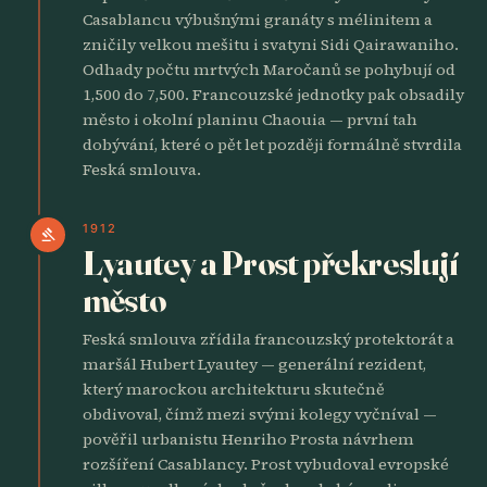
Casablancu výbušnými granáty s mélinitem a
zničily velkou mešitu i svatyni Sidi Qairawaniho.
Odhady počtu mrtvých Maročanů se pohybují od
1,500 do 7,500. Francouzské jednotky pak obsadily
město i okolní planinu Chaouia — první tah
dobývání, které o pět let později formálně stvrdila
Feská smlouva.
1912
gavel
Lyautey a Prost překreslují
město
Feská smlouva zřídila francouzský protektorát a
maršál Hubert Lyautey — generální rezident,
který marockou architekturu skutečně
obdivoval, čímž mezi svými kolegy vyčníval —
pověřil urbanistu Henriho Prosta návrhem
rozšíření Casablancy. Prost vybudoval evropské