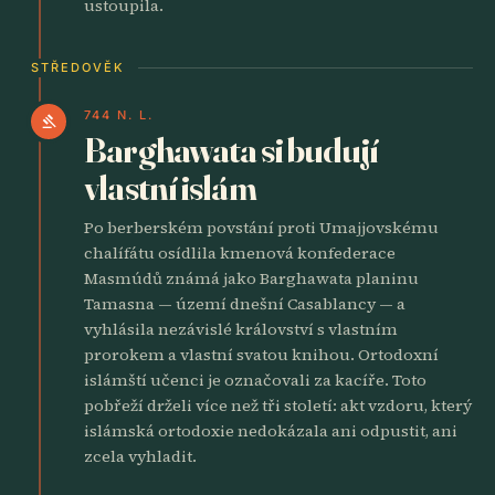
ustoupila.
STŘEDOVĚK
744 N. L.
gavel
Barghawata si budují
vlastní islám
Po berberském povstání proti Umajjovskému
chalífátu osídlila kmenová konfederace
Masmúdů známá jako Barghawata planinu
Tamasna — území dnešní Casablancy — a
vyhlásila nezávislé království s vlastním
prorokem a vlastní svatou knihou. Ortodoxní
islámští učenci je označovali za kacíře. Toto
pobřeží drželi více než tři století: akt vzdoru, který
islámská ortodoxie nedokázala ani odpustit, ani
zcela vyhladit.