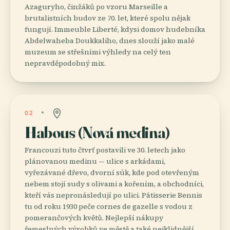
Azaguryho, činžáků po vzoru Marseille a
brutalistních budov ze 70. let, které spolu nějak
fungují. Immeuble Liberté, kdysi domov hudebníka
Abdelwaheba Doukkaliho, dnes slouží jako malé
muzeum se střešními výhledy na celý ten
nepravděpodobný mix.
02
Habous (Nová medina)
Francouzi tuto čtvrť postavili ve 30. letech jako
plánovanou medinu — ulice s arkádami,
vyřezávané dřevo, dvorní súk, kde pod otevřeným
nebem stojí sudy s olivami a kořením, a obchodníci,
kteří vás nepronásledují po ulici. Pâtisserie Bennis
tu od roku 1930 peče cornes de gazelle s vodou z
pomerančových květů. Nejlepší nákupy
řemeslných výrobků ve městě a také nejklidnější