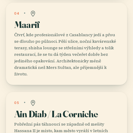
04
Maarif
Čtvrť, kde profesionálové z Casablancy jedí a přou
se dlouho po půlnoci. Pěší ulice, noční kavárenské
terasy, shisha lounge se střešními výhledy a tolik
restaurací, že se tu dá týden večeřet dobře bez
jediného opakování. Architektonicky méně
dramatická než Mers Sultan, ale příjemnější k
životu.
05
Ain Diab / La Corniche
Pobřežní pás táhnoucí se západně od mešity
Hassana II je místo, kam město vyráží v letních