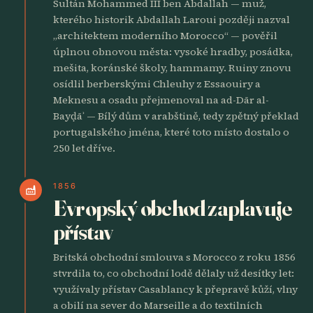
Sultán Mohammed III ben Abdallah — muž,
kterého historik Abdallah Laroui později nazval
„architektem moderního Morocco“ — pověřil
úplnou obnovou města: vysoké hradby, posádka,
mešita, koránské školy, hammamy. Ruiny znovu
osídlil berberskými Chleuhy z Essaouiry a
Meknesu a osadu přejmenoval na ad-Dār al-
Bayḍāʾ — Bílý dům v arabštině, tedy zpětný překlad
portugalského jména, které toto místo dostalo o
250 let dříve.
1856
factory
Evropský obchod zaplavuje
přístav
Britská obchodní smlouva s Morocco z roku 1856
stvrdila to, co obchodní lodě dělaly už desítky let:
využívaly přístav Casablancy k přepravě kůží, vlny
a obilí na sever do Marseille a do textilních