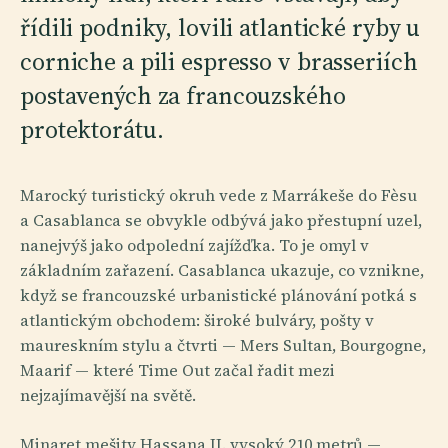
řídili podniky, lovili atlantické ryby u
corniche a pili espresso v brasseriích
postavených za francouzského
protektorátu.
Marocký turistický okruh vede z Marrákeše do Fèsu
a Casablanca se obvykle odbývá jako přestupní uzel,
nanejvýš jako odpolední zajížďka. To je omyl v
základním zařazení. Casablanca ukazuje, co vznikne,
když se francouzské urbanistické plánování potká s
atlantickým obchodem: široké bulváry, pošty v
maureskním stylu a čtvrti — Mers Sultan, Bourgogne,
Maarif — které Time Out začal řadit mezi
nejzajímavější na světě.
Minaret mešity Hassana II. vysoký 210 metrů —