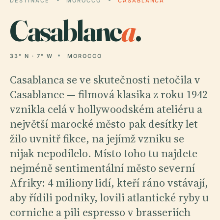
DESTINACE
MOROCCO
CASABLANCA
Casablanc
a
.
33° N · 7° W
MOROCCO
Casablanca se ve skutečnosti netočila v
Casablance — filmová klasika z roku 1942
vznikla celá v hollywoodském ateliéru a
největší marocké město pak desítky let
žilo uvnitř fikce, na jejímž vzniku se
nijak nepodílelo. Místo toho tu najdete
nejméně sentimentální město severní
Afriky: 4 miliony lidí, kteří ráno vstávají,
aby řídili podniky, lovili atlantické ryby u
corniche a pili espresso v brasseriích