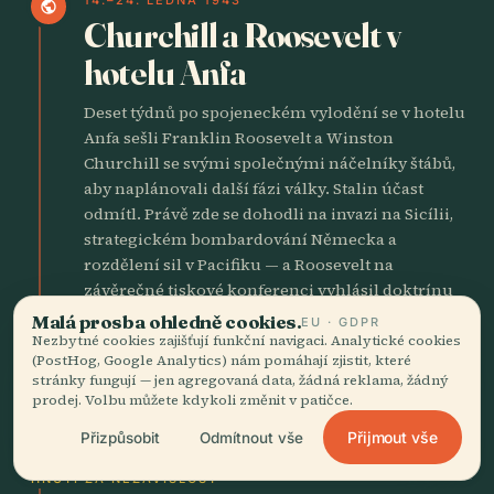
public
Churchill a Roosevelt v
hotelu Anfa
Deset týdnů po spojeneckém vylodění se v hotelu
Anfa sešli Franklin Roosevelt a Winston
Churchill se svými společnými náčelníky štábů,
aby naplánovali další fázi války. Stalin účast
odmítl. Právě zde se dohodli na invazi na Sicílii,
strategickém bombardování Německa a
rozdělení sil v Pacifiku — a Roosevelt na
závěrečné tiskové konferenci vyhlásil doktrínu
bezpodmínečné kapitulace. Jméno města se tím
Malá prosba ohledně cookies.
EU · GDPR
natrvalo spojilo s jedním z určujících okamžiků
Nezbytné cookies zajišťují funkční navigaci. Analytické cookies
(PostHog, Google Analytics) nám pomáhají zjistit, které
války, a to je víc, než se s podstatně větším
stránky fungují — jen agregovaná data, žádná reklama, žádný
půvabem podařilo filmu Humphreyho Bogarta,
prodej. Volbu můžete kdykoli změnit v patičce.
uvedenému do kin předchozí listopad.
Přijmout vše
Přizpůsobit
Odmítnout vše
HNUTÍ ZA NEZÁVISLOST