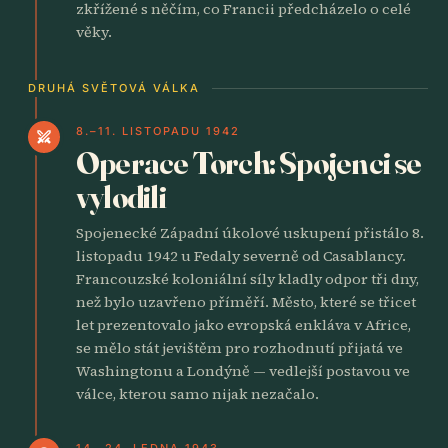
zkřížené s něčím, co Francii předcházelo o celé
věky.
DRUHÁ SVĚTOVÁ VÁLKA
8.–11. LISTOPADU 1942
swords
Operace Torch: Spojenci se
vylodili
Spojenecké Západní úkolové uskupení přistálo 8.
listopadu 1942 u Fedaly severně od Casablancy.
Francouzské koloniální síly kladly odpor tři dny,
než bylo uzavřeno příměří. Město, které se třicet
let prezentovalo jako evropská enkláva v Africe,
se mělo stát jevištěm pro rozhodnutí přijatá ve
Washingtonu a Londýně — vedlejší postavou ve
válce, kterou samo nijak nezačalo.
14.–24. LEDNA 1943