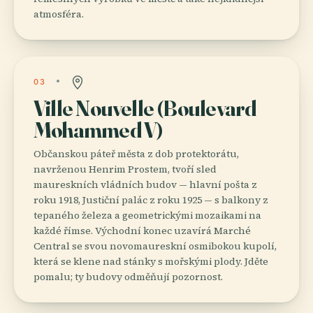
atmosféra.
03
Ville Nouvelle (Boulevard
Mohammed V)
Občanskou páteř města z dob protektorátu,
navrženou Henrim Prostem, tvoří sled
maureskních vládních budov — hlavní pošta z
roku 1918, Justiční palác z roku 1925 — s balkony z
tepaného železa a geometrickými mozaikami na
každé římse. Východní konec uzavírá Marché
Central se svou novomaureskní osmibokou kupolí,
která se klene nad stánky s mořskými plody. Jděte
pomalu; ty budovy odměňují pozornost.