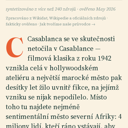
syntetizováno z více než 240 zdrojů ·
ověřeno May 2026
Zpracováno z Wikidat, Wikipedie a oficiálních zdrojů ·
fakticky ověřeno ·
Jak tvoříme naše průvodce →
C
Casablanca se ve skutečnosti
netočila v Casablance —
filmová klasika z roku 1942
vznikla celá v hollywoodském
ateliéru a největší marocké město pak
desítky let žilo uvnitř fikce, na jejímž
vzniku se nijak nepodílelo. Místo
toho tu najdete nejméně
sentimentální město severní Afriky: 4
miliony lidí, kteří ráno vstávají, aby