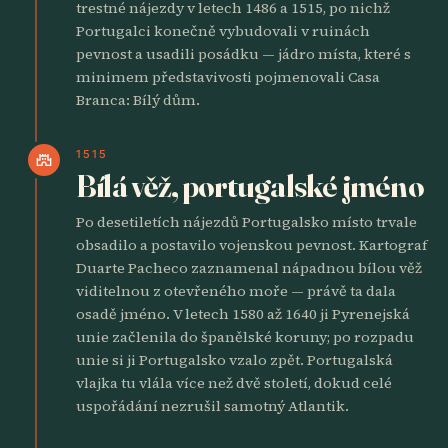
trestné nájezdy v letech 1486 a 1515, po nichž
Portugalci konečně vybudovali v ruinách
pevnost a usadili posádku — jádro místa, které s
minimem představivosti pojmenovali Casa
Branca: Bílý dům.
1515
castle
Bílá věž, portugalské jméno
Po desetiletích nájezdů Portugalsko místo trvale
obsadilo a postavilo vojenskou pevnost. Kartograf
Duarte Pacheco zaznamenal nápadnou bílou věž
viditelnou z otevřeného moře — právě ta dala
osadě jméno. V letech 1580 až 1640 ji Pyrenejská
unie začlenila do španělské koruny; po rozpadu
unie si ji Portugalsko vzalo zpět. Portugalská
vlajka tu vlála více než dvě století, dokud celé
uspořádání nezrušil samotný Atlantik.