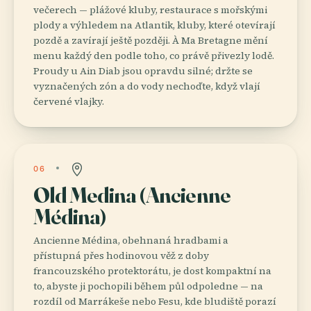
večerech — plážové kluby, restaurace s mořskými
plody a výhledem na Atlantik, kluby, které otevírají
pozdě a zavírají ještě později. À Ma Bretagne mění
menu každý den podle toho, co právě přivezly lodě.
Proudy u Ain Diab jsou opravdu silné; držte se
vyznačených zón a do vody nechoďte, když vlají
červené vlajky.
06
Old Medina (Ancienne
Médina)
Ancienne Médina, obehnaná hradbami a
přístupná přes hodinovou věž z doby
francouzského protektorátu, je dost kompaktní na
to, abyste ji pochopili během půl odpoledne — na
rozdíl od Marrákeše nebo Fesu, kde bludiště porazí