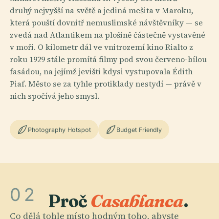
druhý nejvyšší na světě a jediná mešita v Maroku,
která pouští dovnitř nemuslimské návštěvníky — se
zvedá nad Atlantikem na plošině částečně vystavěné
v moři. O kilometr dál ve vnitrozemí kino Rialto z
roku 1929 stále promítá filmy pod svou červeno-bílou
fasádou, na jejímž jevišti kdysi vystupovala Édith
Piaf. Město se za tyhle protiklady nestydí — právě v
nich spočívá jeho smysl.
Photography Hotspot
Budget Friendly
02
Proč
Casablanca
.
Co dělá tohle místo hodným toho, abyste