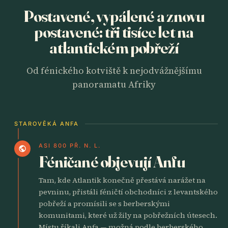
Postavené, vypálené a znovu
postavené: tři tisíce let na
atlantickém pobřeží
Od fénického kotviště k nejodvážnějšímu
panoramatu Afriky
STAROVĚKÁ ANFA
ASI 800 PŘ. N. L.
public
Féničané objevují Anfu
Tam, kde Atlantik konečně přestává narážet na
pevninu, přistáli féničtí obchodníci z levantského
pobřeží a promísili se s berberskými
komunitami, které už žily na pobřežních útesech.
Místu říkali Anfa — možná podle berberského