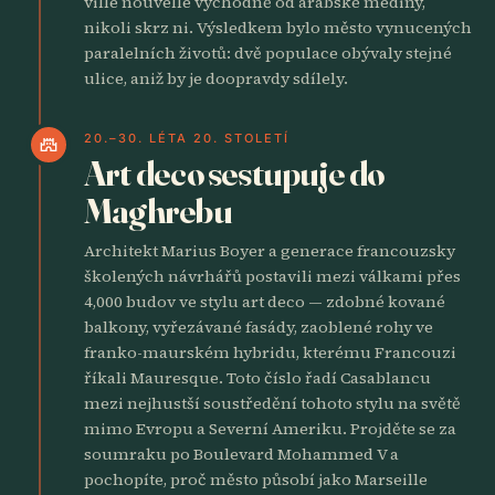
ville nouvelle východně od arabské mediny,
nikoli skrz ni. Výsledkem bylo město vynucených
paralelních životů: dvě populace obývaly stejné
ulice, aniž by je doopravdy sdílely.
20.–30. LÉTA 20. STOLETÍ
castle
Art deco sestupuje do
Maghrebu
Architekt Marius Boyer a generace francouzsky
školených návrhářů postavili mezi válkami přes
4,000 budov ve stylu art deco — zdobné kované
balkony, vyřezávané fasády, zaoblené rohy ve
franko-maurském hybridu, kterému Francouzi
říkali Mauresque. Toto číslo řadí Casablancu
mezi nejhustší soustředění tohoto stylu na světě
mimo Evropu a Severní Ameriku. Projděte se za
soumraku po Boulevard Mohammed V a
pochopíte, proč město působí jako Marseille