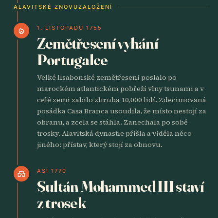
ALAVITSKÉ ZNOVUZALOŽENÍ
1. LISTOPADU 1755
local_fire_department
Zemětřesení vyhání
Portugalce
Velké lisabonské zemětřesení poslalo po
marockém atlantickém pobřeží vlny tsunami a v
celé zemi zabilo zhruba 10,000 lidí. Zdecimovaná
posádka Casa Branca usoudila, že místo nestojí za
obranu, a zcela se stáhla. Zanechala po sobě
trosky. Alavitská dynastie přišla a viděla něco
jiného: přístav, který stojí za obnovu.
ASI 1770
castle
Sultán Mohammed III staví
z trosek