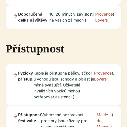
Doporučená
10–20 minut v závislosti
Provence
)
délka návštěvy:
na vašich zájmech (
Lovers
Přístupnost
Fyzický
Kaple je přístupná pěšky, ačkoli
Provence
).
přístup:
u vchodu jsou schody a oblast je
Lovers
mírně svažující. Uživatelé
invalidních vozíků mohou
potřebovat asistenci (
Přístupnost
Vyhrazené pozorovací
Mairie
).
festivalu:
prostory jsou zřízeny pro
de
osoby se sníženou
Monaco