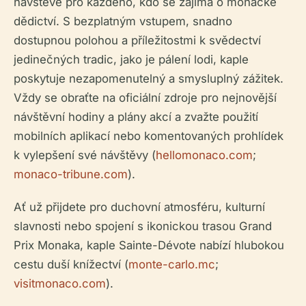
návštěvě pro každého, kdo se zajímá o monacké
dědictví. S bezplatným vstupem, snadno
dostupnou polohou a příležitostmi k svědectví
jedinečných tradic, jako je pálení lodi, kaple
poskytuje nezapomenutelný a smysluplný zážitek.
Vždy se obraťte na oficiální zdroje pro nejnovější
návštěvní hodiny a plány akcí a zvažte použití
mobilních aplikací nebo komentovaných prohlídek
k vylepšení své návštěvy (
hellomonaco.com
;
monaco-tribune.com
).
Ať už přijdete pro duchovní atmosféru, kulturní
slavnosti nebo spojení s ikonickou trasou Grand
Prix Monaka, kaple Sainte-Dévote nabízí hlubokou
cestu duší knížectví (
monte-carlo.mc
;
visitmonaco.com
).