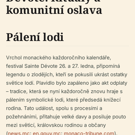
komunitní oslava
Pálení lodi
Vrchol monackého každoročního kalendáře,
festival Sainte Dévote 26. a 27. ledna, připomíná
legendu o zlodějích, kteří se pokusili ukrást ostatky
světice lodí. Plavidlo bylo zapáleno jako akt odplaty
– tradice, která se nyní každoročně znovu hraje s
pálením symbolické lodi, které předsedá knížecí
rodina. Tato událost, spolu s procesími a
požehnáními, přitahuje velké davy a posiluje pouto
mezi světicí, královskou rodinou a občany
(
news.mc
;
en.gouv.mc
;
monaco-tribune.com
).