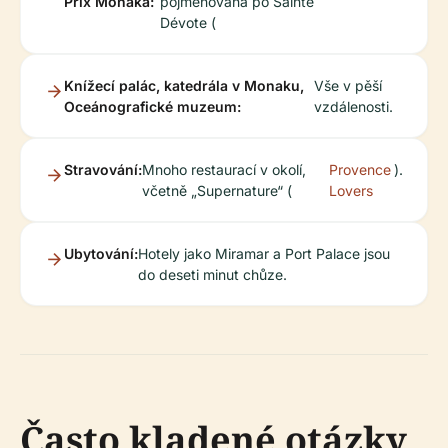
Prix Monaka:
pojmenována po Sainte
Dévote (
Knížecí palác, katedrála v Monaku,
Vše v pěší
Oceánografické muzeum:
vzdálenosti.
Stravování:
Mnoho restaurací v okolí,
Provence
).
včetně „Supernature“ (
Lovers
Ubytování:
Hotely jako Miramar a Port Palace jsou
do deseti minut chůze.
Často kladené otázky