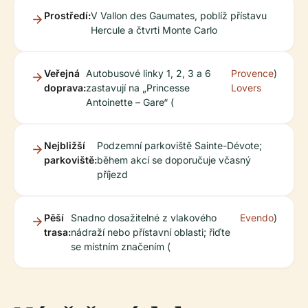
Prostředí:
V Vallon des Gaumates, poblíž přístavu
Hercule a čtvrti Monte Carlo
Veřejná
Autobusové linky 1, 2, 3 a 6
Provence
)
doprava:
zastavují na „Princesse
Lovers
Antoinette – Gare“ (
Nejbližší
Podzemní parkoviště Sainte-Dévote;
parkoviště:
během akcí se doporučuje včasný
příjezd
Pěší
Snadno dosažitelné z vlakového
Evendo
)
trasa:
nádraží nebo přístavní oblasti; řiďte
se místním značením (