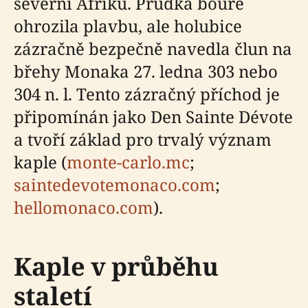
severní Afriku. Prudká bouře
ohrozila plavbu, ale holubice
zázračně bezpečně navedla člun na
břehy Monaka 27. ledna 303 nebo
304 n. l. Tento zázračný příchod je
připomínán jako Den Sainte Dévote
a tvoří základ pro trvalý význam
kaple (
monte-carlo.mc
;
saintedevotemonaco.com
;
hellomonaco.com
).
Kaple v průběhu
staletí