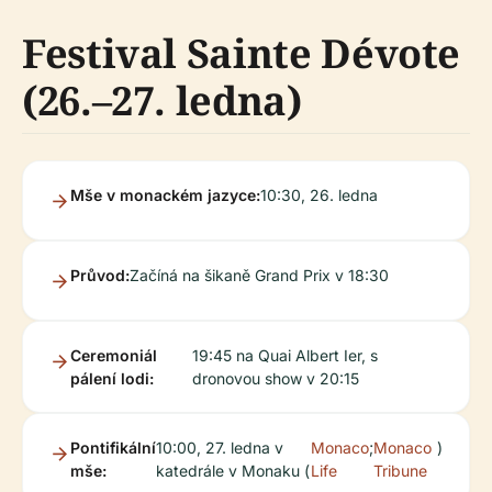
Festival Sainte Dévote
(26.–27. ledna)
Mše v monackém jazyce:
10:30, 26. ledna
Průvod:
Začíná na šikaně Grand Prix v 18:30
Ceremoniál
19:45 na Quai Albert Ier, s
pálení lodi:
dronovou show v 20:15
Pontifikální
10:00, 27. ledna v
Monaco
;
Monaco
)
mše:
katedrále v Monaku (
Life
Tribune