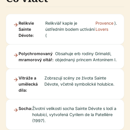
Relikvie
Relikviář kaple je
Provence
).
Sainte
ústředním bodem uctívání
Lovers
Dévote:
(
Polychromovaný
Obsahuje erb rodiny Grimaldi,
mramorový oltář:
objednaný princem Antonínem I.
Vitráže a
Zobrazují scény ze života Sainte
umělecká
Dévote, včetně symbolické holubice.
díla:
Socha:
Životní velikosti socha Sainte Dévote s lodí a
holubicí, vytvořená Cyrilem de la Patellière
(1997).