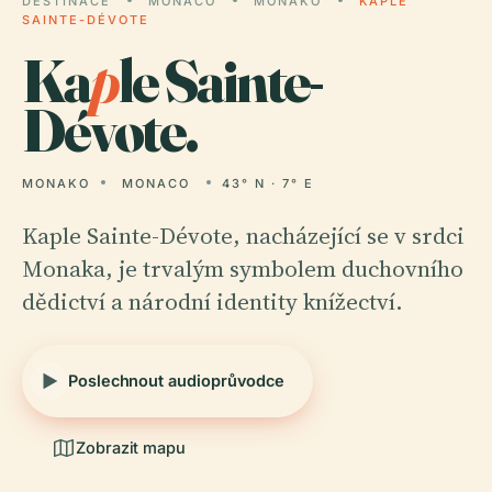
DESTINACE
MONACO
MONAKO
KAPLE
SAINTE-DÉVOTE
Ka
p
le Sainte-
Dévote.
MONAKO
MONACO
43° N · 7° E
Kaple Sainte-Dévote, nacházející se v srdci
Monaka, je trvalým symbolem duchovního
dědictví a národní identity knížectví.
Poslechnout audioprůvodce
Zobrazit mapu