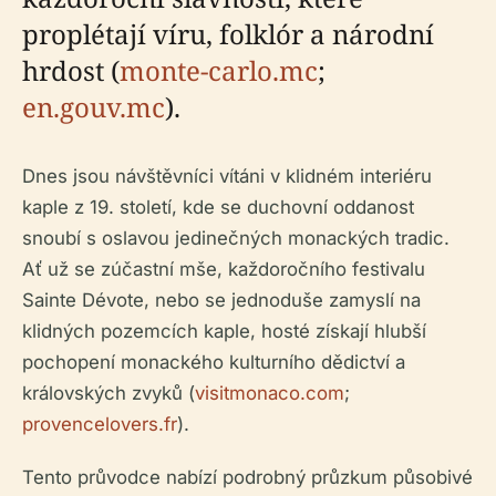
proplétají víru, folklór a národní
hrdost (
monte-carlo.mc
;
en.gouv.mc
).
Dnes jsou návštěvníci vítáni v klidném interiéru
kaple z 19. století, kde se duchovní oddanost
snoubí s oslavou jedinečných monackých tradic.
Ať už se zúčastní mše, každoročního festivalu
Sainte Dévote, nebo se jednoduše zamyslí na
klidných pozemcích kaple, hosté získají hlubší
pochopení monackého kulturního dědictví a
královských zvyků (
visitmonaco.com
;
provencelovers.fr
).
Tento průvodce nabízí podrobný průzkum působivé