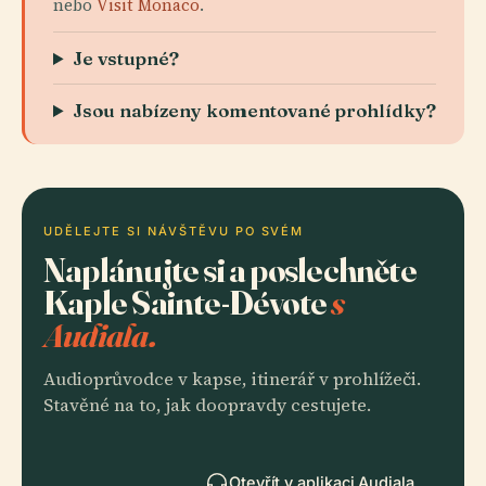
nebo
Visit Monaco
.
Je vstupné?
Jsou nabízeny komentované prohlídky?
UDĚLEJTE SI NÁVŠTĚVU PO SVÉM
Naplánujte si a poslechněte
Kaple Sainte-Dévote
s
Audiala.
Audioprůvodce v kapse, itinerář v prohlížeči.
Stavěné na to, jak doopravdy cestujete.
Otevřít v aplikaci Audiala