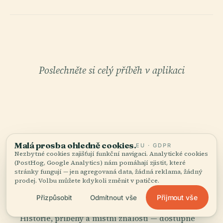
Poslechněte si celý příběh v aplikaci
Malá prosba ohledně cookies.
EU · GDPR
VÁŠ OSOBNÍ KURÁTOR
Nezbytné cookies zajišťují funkční navigaci. Analytické cookies
(PostHog, Google Analytics) nám pomáhají zjistit, které
Celé Kaple Sainte-Dévote,
stránky fungují — jen agregovaná data, žádná reklama, žádný
dobře vyprávěné.
prodej. Volbu můžete kdykoli změnit v patičce.
Přijmout vše
Přizpůsobit
Odmítnout vše
Audioprůvodci pro 1 100+ měst ve 96 zemích.
Historie, příběhy a místní znalosti — dostupné