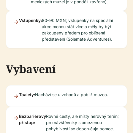
mexických muzeí je v pondělí zavřeno).
Vstupenky:
80–90 MXN; vstupenky na speciální
akce mohou stát více a měly by být
zakoupeny předem pro oblíbená
představení (Solemate Adventures).
Vybavení
Toalety:
Nachází se u vchodů a poblíž muzea.
Bezbariérový
Rovné cesty, ale místy nerovný terén;
přístup:
pro návštěvníky s omezenou
pohyblivostí se doporučuje pomoc.