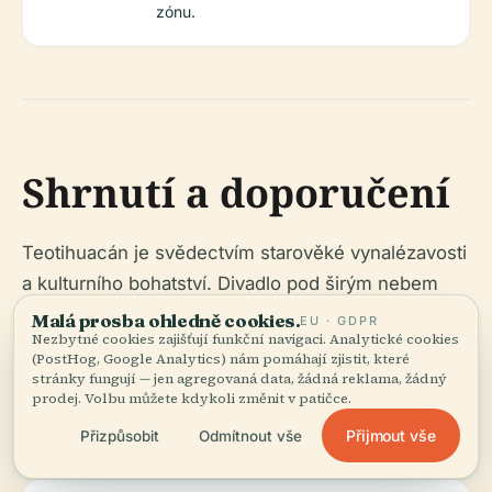
zónu.
Shrnutí a doporučení
Teotihuacán je svědectvím starověké vynalézavosti
a kulturního bohatství. Divadlo pod širým nebem
oživuje toto dědictví, spojuje historii se současným
Malá prosba ohledně cookies.
EU · GDPR
Nezbytné cookies zajišťují funkční navigaci. Analytické cookies
divadelním uměním. Návštěvníci těží z dostupné
(PostHog, Google Analytics) nám pomáhají zjistit, které
dopravy, rozumných cen vstupenek a řady
stránky fungují — jen agregovaná data, žádná reklama, žádný
prodej. Volbu můžete kdykoli změnit v patičce.
průvodcovských a digitálních zdrojů pro hlubší
pochopení. Pro nejlepší zážitek:
Přijmout vše
Přizpůsobit
Odmítnout vše