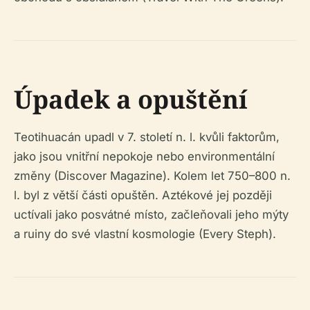
Úpadek a opuštění
Teotihuacán upadl v 7. století n. l. kvůli faktorům,
jako jsou vnitřní nepokoje nebo environmentální
změny (Discover Magazine). Kolem let 750–800 n.
l. byl z větší části opuštěn. Aztékové jej později
uctívali jako posvátné místo, začleňovali jeho mýty
a ruiny do své vlastní kosmologie (Every Steph).