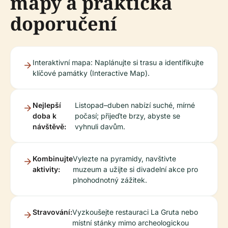
mapy a praktická
doporučení
Interaktivní mapa: Naplánujte si trasu a identifikujte
klíčové památky (Interactive Map).
Nejlepší
Listopad–duben nabízí suché, mírné
doba k
počasí; přijeďte brzy, abyste se
návštěvě:
vyhnuli davům.
Kombinujte
Vylezte na pyramidy, navštivte
aktivity:
muzeum a užijte si divadelní akce pro
plnohodnotný zážitek.
Stravování:
Vyzkoušejte restauraci La Gruta nebo
místní stánky mimo archeologickou