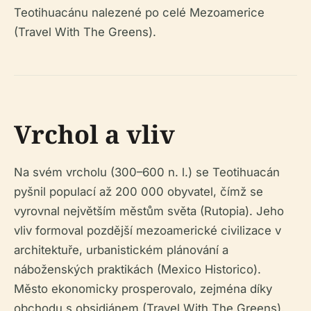
Teotihuacánu nalezené po celé Mezoamerice
(Travel With The Greens).
Vrchol a vliv
Na svém vrcholu (300–600 n. l.) se Teotihuacán
pyšnil populací až 200 000 obyvatel, čímž se
vyrovnal největším městům světa (Rutopia). Jeho
vliv formoval pozdější mezoamerické civilizace v
architektuře, urbanistickém plánování a
náboženských praktikách (Mexico Historico).
Město ekonomicky prosperovalo, zejména díky
obchodu s obsidiánem (Travel With The Greens).