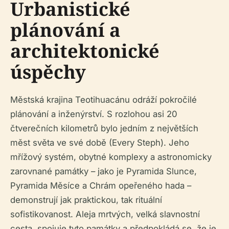
Urbanistické
plánování a
architektonické
úspěchy
Městská krajina Teotihuacánu odráží pokročilé
plánování a inženýrství. S rozlohou asi 20
čtverečních kilometrů bylo jedním z největších
měst světa ve své době (Every Steph). Jeho
mřížový systém, obytné komplexy a astronomicky
zarovnané památky – jako je Pyramida Slunce,
Pyramida Měsíce a Chrám opeřeného hada –
demonstrují jak praktickou, tak rituální
sofistikovanost. Aleja mrtvých, velká slavnostní
cesta, spojuje tyto památky a předpokládá se, že je