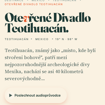
DESTINACE
MEXICO
TEOTIHUACÁN
OTEVŘENÉ DIVADLO TEOTIHUACÁN
Ote
v
řené Divadlo
Teotihuacán.
TEOTIHUACÁN
MEXICO
19° N · 98° W
Teotihuacán, známý jako „místo, kde byli
stvořeni bohové“, patří mezi
nejpozoruhodnější archeologické divy
Mexika, nachází se asi 40 kilometrů
severovýchodně…
Poslechnout audioprůvodce