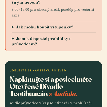
širým nebem?
9:00–17:00 pro obecný areál, později pro večerní
akce.
Jak mohu koupit vstupenky?
Jsou k dispozici prohlídky s
průvodcem?
UDĚLEJTE SI NÁVŠTĚVU PO SVÉM
Naplánujte si a poslechněte
Otevřené Divadlo
Teotihuacán
s Audiala.
Audioprůvodce v kapse, itinerář v prohlížeči.