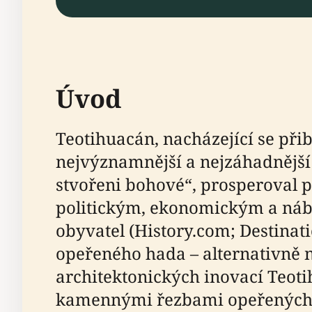
Úvod
Teotihuacán, nacházející se při
nejvýznamnější a nejzáhadnější 
stvořeni bohové“, prosperoval př
politickým, ekonomickým a náb
obyvatel (History.com; Destina
opeřeného hada – alternativně 
architektonických inovací Teoti
kamennými řezbami opeřených h