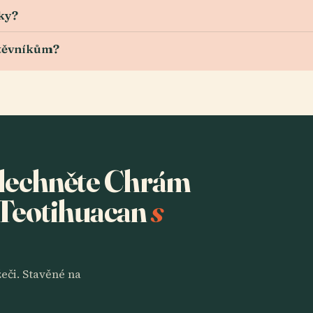
ky?
štěvníkům?
oslechněte Chrám
Teotihuacan
s
eči. Stavěné na