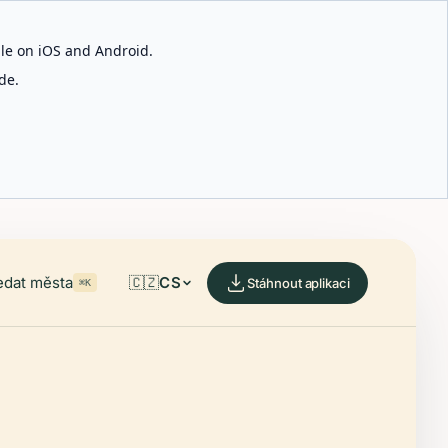
able on iOS and Android.
de.
edat města
🇨🇿
CS
Stáhnout aplikaci
⌘K