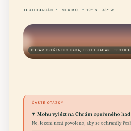
TEOTIHUACÁN
MEXIKO
19° N · 98° W
CHRÁM OPEŘENÉHO HADA, TEOTIHUACAN · TEOTIH
ČASTÉ OTÁZKY
Mohu vylézt na Chrám opeřeného had
Ne, lezení není povoleno, aby se ochránily ře