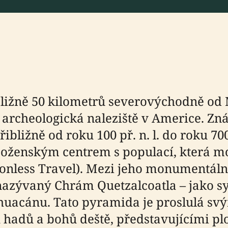
bližně 50 kilometrů severovýchodně od 
archeologická naleziště v Americe. Zná
ibližně od roku 100 př. n. l. do roku 70
oženským centrem s populací, která mo
tionless Travel). Mezi jeho monumentá
nazývaný Chrám Quetzalcoatla – jako s
huacánu. Tato pyramida je proslulá svý
adů a bohů deště, představujícími plo