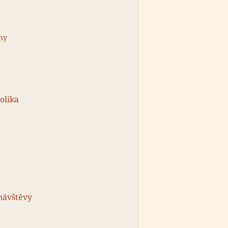
hy
olika
návštěvy