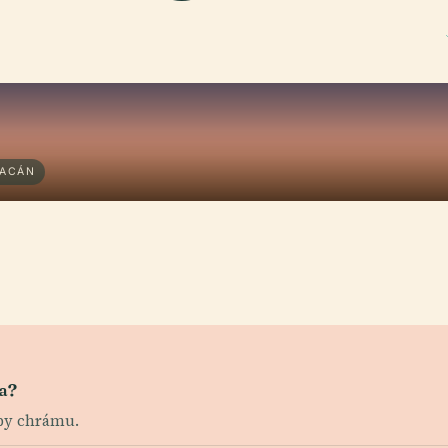
UACÁN
a?
zby chrámu.