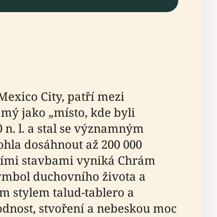
Mexico City, patří mezi
mý jako „místo, kde byli
0 n. l. a stal se významným
hla dosáhnout až 200 000
lními stavbami vyniká Chrám
ymbol duchovního života a
m stylem talud-tablero a
dnost, stvoření a nebeskou moc