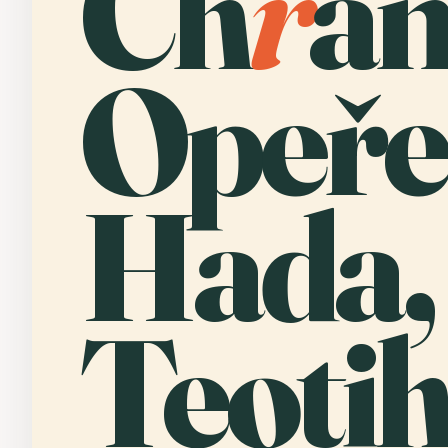
Ch
r
á
Opeře
Hada,
Teoti