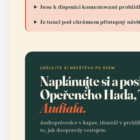
Jsou k dispozici komentované prohlíd
Je tunel pod chrámem přístupný náv
UDĚLEJTE SI NÁVŠTĚVU PO SVÉM
Naplánujte si a p
Opeřeného Hada, 
Audiala.
Audioprůvodce v kapse, itinerář v prohlíž
to, jak doopravdy cestujete.