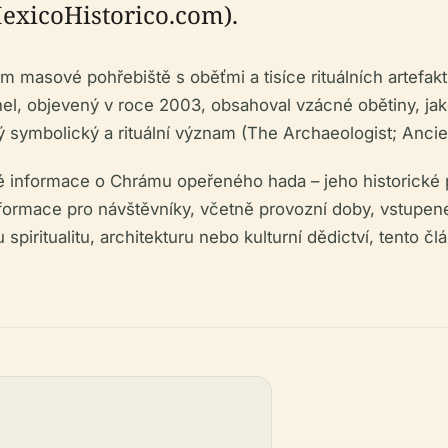
exicoHistorico.com).
masové pohřebiště s oběťmi a tisíce rituálních artefaktů
nel, objevený v roce 2003, obsahoval vzácné obětiny, jako
symbolický a rituální význam (The Archaeologist; Ancien
informace o Chrámu opeřeného hada – jeho historické po
ormace pro návštěvníky, včetně provozní doby, vstupenek
iritualitu, architekturu nebo kulturní dědictví, tento č