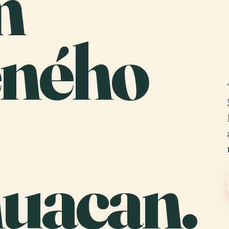
m
ného
huacan.