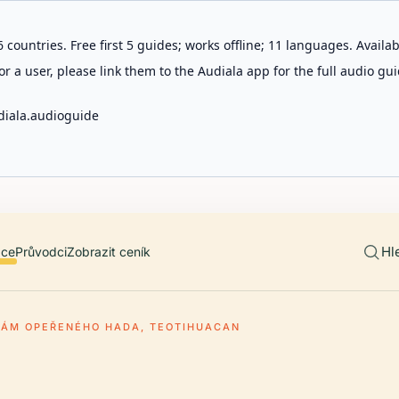
 countries. Free first 5 guides; works offline; 11 languages. Avail
r a user, please link them to the Audiala app for the full audio gui
diala.audioguide
Hl
ace
Průvodci
Zobrazit ceník
ÁM OPEŘENÉHO HADA, TEOTIHUACAN