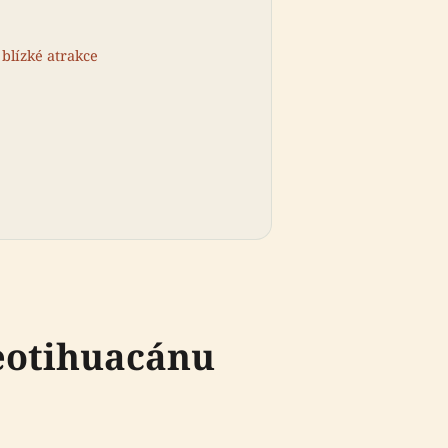
 blízké atrakce
Teotihuacánu