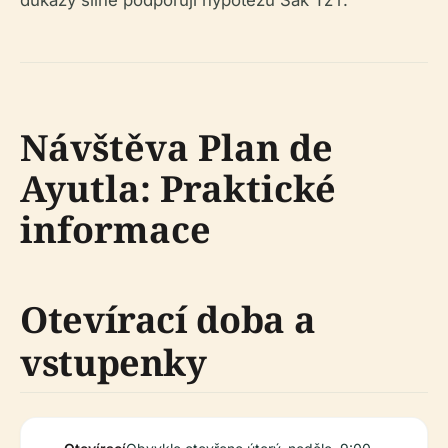
důkazy silně podporují hypotézu Sak Tz’i’.
Návštěva Plan de
Ayutla: Praktické
informace
Otevírací doba a
vstupenky