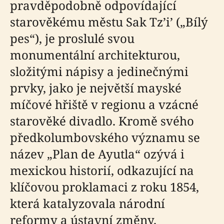
pravděpodobně odpovídající
starověkému městu Sak Tz’i’ („Bílý
pes“), je proslulé svou
monumentální architekturou,
složitými nápisy a jedinečnými
prvky, jako je největší mayské
míčové hřiště v regionu a vzácné
starověké divadlo. Kromě svého
předkolumbovského významu se
název „Plan de Ayutla“ ozývá i
mexickou historií, odkazující na
klíčovou proklamaci z roku 1854,
která katalyzovala národní
reformy a ústavní změny.