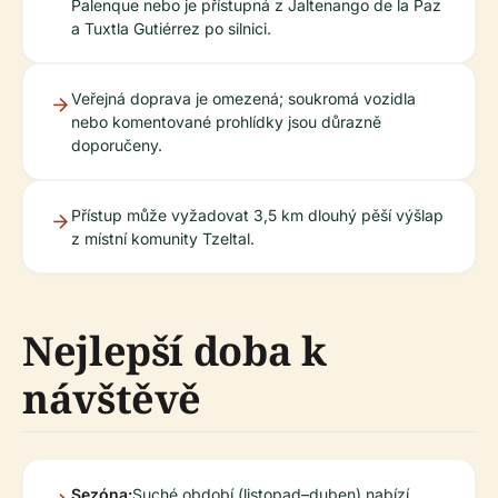
Palenque nebo je přístupná z Jaltenango de la Paz
a Tuxtla Gutiérrez po silnici.
Veřejná doprava je omezená; soukromá vozidla
nebo komentované prohlídky jsou důrazně
doporučeny.
Přístup může vyžadovat 3,5 km dlouhý pěší výšlap
z místní komunity Tzeltal.
Nejlepší doba k
návštěvě
Sezóna:
Suché období (listopad–duben) nabízí