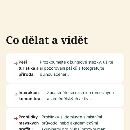
Co dělat a vidět
Pěší
Prozkoumejte džunglové stezky, užijte
turistika a
si pozorování ptáků a fotografujte
příroda:
bujnou scenérii.
Interakce s
Zúčastněte se místních řemeslných
komunitou:
a zemědělských aktivit.
Prohlídky
Prohlídky si domluvte s místními
mayských
průvodci nebo akademickými
graffiti:
skupinami pro hlubší prozkoumání.