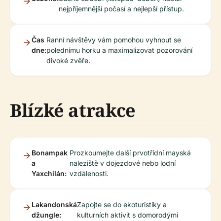
nejpříjemnější počasí a nejlepší přístup.
Čas
Ranní návštěvy vám pomohou vyhnout se
dne:
polednímu horku a maximalizovat pozorování
divoké zvěře.
Blízké atrakce
Bonampak
Prozkoumejte další prvotřídní mayská
a
naleziště v dojezdové nebo lodní
Yaxchilán:
vzdálenosti.
Lakandonská
Zapojte se do ekoturistiky a
džungle:
kulturních aktivit s domorodými