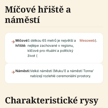
Míčové hřiště a
náměstí
Míčové
S délkou 65 metrů je největší a
Mesoweb
).
hřiště:
nejlépe zachované v regionu,
klíčové pro rituální a politický
život (
Náměstí:
Velké náměstí (Muku’l) a náměstí Tonna’
nabízejí rozlehlé ceremoniální prostory.
Charakteristické rysy