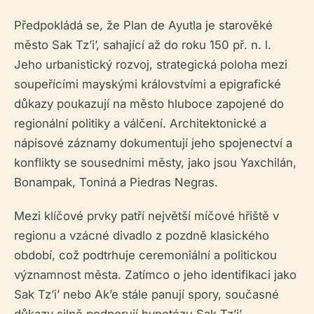
Předpokládá se, že Plan de Ayutla je starověké
město Sak Tzʼiʼ, sahající až do roku 150 př. n. l.
Jeho urbanistický rozvoj, strategická poloha mezi
soupeřícími mayskými královstvími a epigrafické
důkazy poukazují na město hluboce zapojené do
regionální politiky a válčení. Architektonické a
nápisové záznamy dokumentují jeho spojenectví a
konflikty se sousedními městy, jako jsou Yaxchilán,
Bonampak, Toniná a Piedras Negras.
Mezi klíčové prvky patří největší míčové hřiště v
regionu a vzácné divadlo z pozdně klasického
období, což podtrhuje ceremoniální a politickou
významnost města. Zatímco o jeho identifikaci jako
Sak Tz’i’ nebo Akʼe stále panují spory, současné