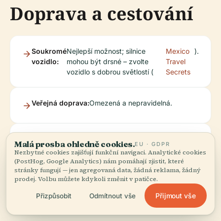
Doprava a cestování
Soukromé
Nejlepší možnost; silnice
Mexico
).
vozidlo:
mohou být drsné – zvolte
Travel
vozidlo s dobrou světlostí (
Secrets
Veřejná doprava:
Omezená a nepravidelná.
Komentované
Doporučeno pro přístup,
Rutopía
).
Malá prosba ohledně cookies.
EU · GDPR
prohlídky:
kontext a logistiku (
Nezbytné cookies zajišťují funkční navigaci. Analytické cookies
(PostHog, Google Analytics) nám pomáhají zjistit, které
stránky fungují — jen agregovaná data, žádná reklama, žádný
prodej. Volbu můžete kdykoli změnit v patičce.
Přijmout vše
Přizpůsobit
Odmítnout vše