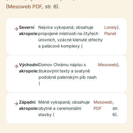
(
Mesoweb PDF
, str. 6).
Severní
Nejvíce vykopaná; obsahuje
Lonely
).
akropole:
propojené místnosti na čtyřech
Planet
úrovních, vzácné klenuté střechy
a palácové komplexy (
Východní
Domov Chrámu nápisu s
Mesoweb
).
akropole:
štukovými texty a svatyně
podobné palenským pib naah
(
Západní
Méně vykopaná; obsahuje
Mesoweb
,
akropole:
obytné a ceremoniální
PDF
str.
stavby (
6).