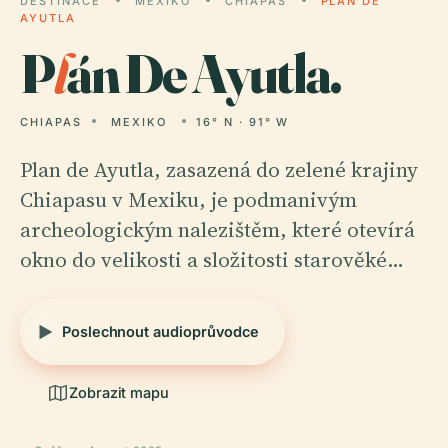
DESTINACE
MEXIKO
CHIAPAS
PLÁN DE
AYUTLA
P
l
án De Ayutla.
CHIAPAS
MEXIKO
16° N · 91° W
Plan de Ayutla, zasazená do zelené krajiny
Chiapasu v Mexiku, je podmanivým
archeologickým nalezištěm, které otevírá
okno do velikosti a složitosti starověké…
Poslechnout audioprůvodce
Zobrazit mapu