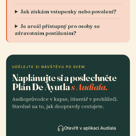
Jak získám vstupenky nebo povolení?
Je areál přístupný pro osoby se
zdravotním postižením?
UDĚLEJTE SI NÁVŠTĚVU PO SVÉM
Naplánujte si a poslechněte
Plán De Ayutla
s Audiala.
Audioprůvodce v kapse, itinerář v prohlížeči.
Stavěné na to, jak doopravdy cestujete.
Otevřít v aplikaci Audiala