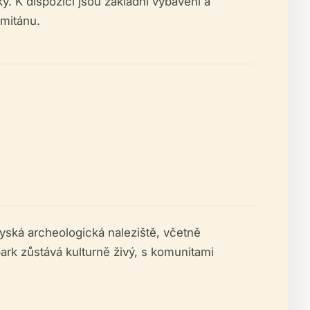
y. K dispozici jsou základní vybavení a
omitánu.
ská archeologická naleziště, včetně
ark zůstává kulturně živý, s komunitami