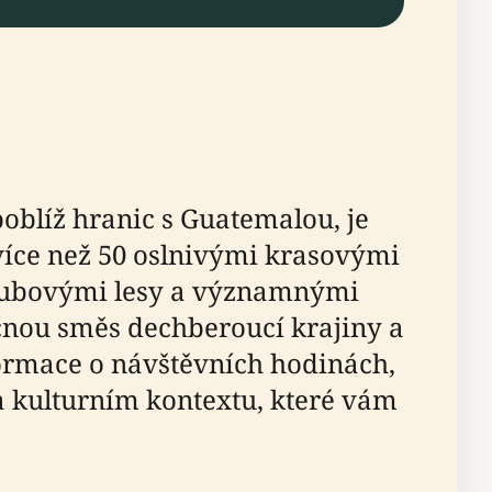
oblíž hranic s Guatemalou, je
 více než 50 oslnivými krasovými
-dubovými lesy a významnými
čnou směs dechberoucí krajiny a
ormace o návštěvních hodinách,
a kulturním kontextu, které vám