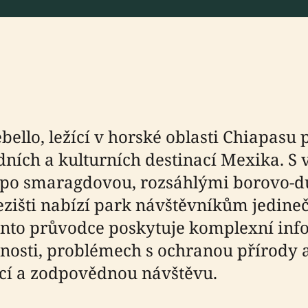
llo, ležící v horské oblasti Chiapasu p
dních a kulturních destinací Mexika. S
vé po smaragdovou, rozsáhlými borovo
išti nabízí park návštěvníkům jedine
nto průvodce poskytuje komplexní inf
pnosti, problémech s ochranou přírody 
í a zodpovědnou návštěvu.