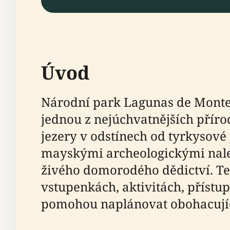
Úvod
Národní park Lagunas de Montebe
jednou z nejúchvatnějších příro
jezery v odstínech od tyrkyso
mayskými archeologickými nalez
živého domorodého dědictví. Te
vstupenkách, aktivitách, přístu
pomohou naplánovat obohacujíc