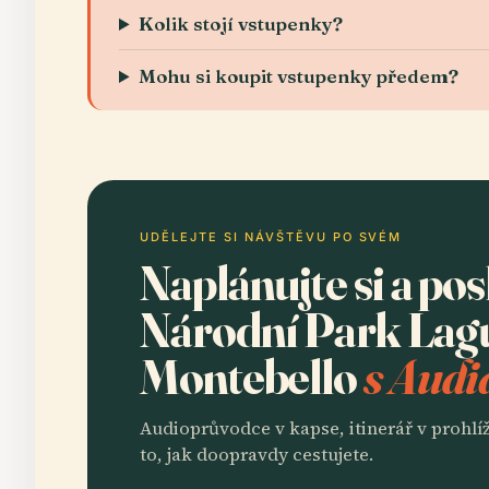
Kolik stojí vstupenky?
Mohu si koupit vstupenky předem?
UDĚLEJTE SI NÁVŠTĚVU PO SVÉM
Naplánujte si a po
Národní Park Lag
Montebello
s Audi
Audioprůvodce v kapse, itinerář v prohlíž
to, jak doopravdy cestujete.