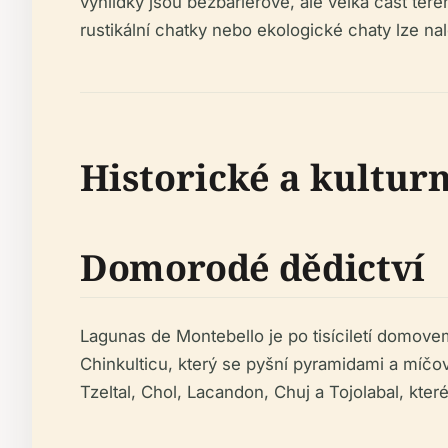
vyhlídky jsou bezbariérové, ale velká část ter
rustikální chatky nebo ekologické chaty lze na
Historické a kultur
Domorodé dědictví
Lagunas de Montebello je po tisíciletí domov
Chinkulticu, který se pyšní pyramidami a míčo
Tzeltal, Chol, Lacandon, Chuj a Tojolabal, které