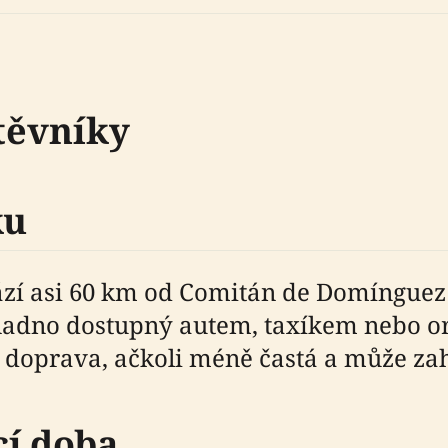
těvníky
ku
ází asi 60 km od Comitán de Domínguez
 snadno dostupný autem, taxíkem nebo 
ná doprava, ačkoli méně častá a může za
cí doba