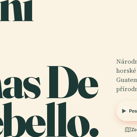
ní
as De
Národn
horské 
Guatem
přírod
bello.
Pos
Zo