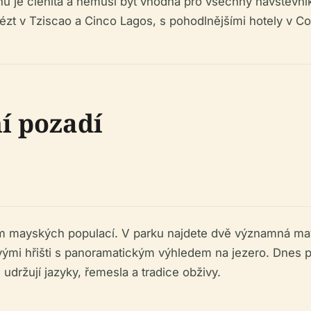
énu je členitá a nemusí být vhodná pro všechny návštěvník
lézt v Tziscao a Cinco Lagos, s pohodlnějšími hotely v C
ní pozadí
em mayských populací. V parku najdete dvě významná may
vými hřišti s panoramatickým výhledem na jezero. Dnes p
 udržují jazyky, řemesla a tradice obživy.