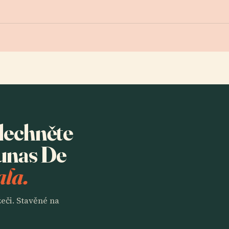
slechněte
unas De
ala.
eči. Stavěné na