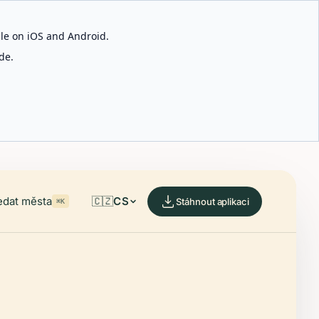
able on iOS and Android.
de.
edat města
🇨🇿
CS
Stáhnout aplikaci
⌘K