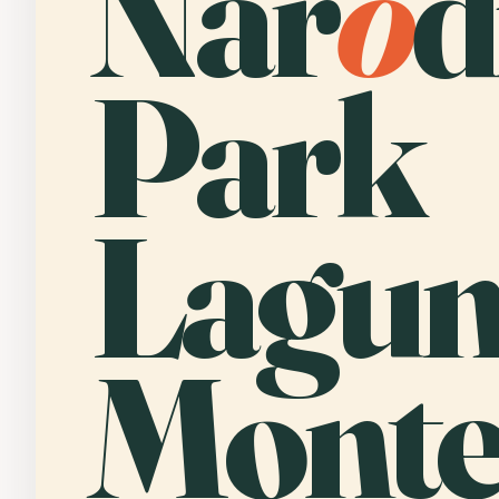
Nár
o
d
Park
Lagun
Monte