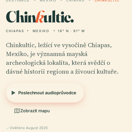
DESTINACE
MEXIKO
CHIAPAS
CHINKULTIC
Chin
k
ultic.
CHIAPAS
MEXIKO
16° N · 91° W
Chinkultic, ležící ve vysočině Chiapas,
Mexiko, je významná mayská
archeologická lokalita, která svědčí o
dávné historii regionu a živoucí kultuře.
Poslechnout audioprůvodce
Zobrazit mapu
Ověřeno August 2025