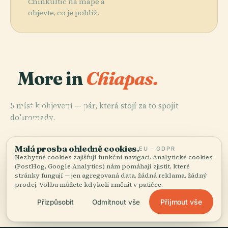
Chinkultic na mapě a
objevte, co je poblíž.
More in
Chiapas.
PLACE
5 míst k objevení — pár, která stojí za to spojit
Národní Park
dohromady.
Lagunas De
PLACE
Montebello
Yaxchilan
PLACE
PLACE
Bonampak
Toniná
Malá prosba ohledně cookies.
EU · GDPR
Nezbytné cookies zajišťují funkční navigaci. Analytické cookies
(PostHog, Google Analytics) nám pomáhají zjistit, které
stránky fungují — jen agregovaná data, žádná reklama, žádný
prodej. Volbu můžete kdykoli změnit v patičce.
Všech 5 míst v Chiapas
Přijmout vše
Přizpůsobit
Odmítnout vše