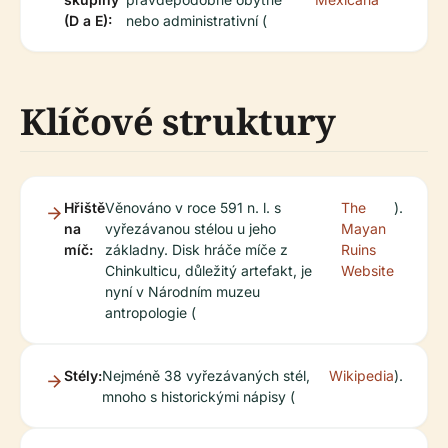
(D a E):
nebo administrativní (
Klíčové struktury
Hřiště
Věnováno v roce 591 n. l. s
The
).
na
vyřezávanou stélou u jeho
Mayan
míč:
základny. Disk hráče míče z
Ruins
Chinkulticu, důležitý artefakt, je
Website
nyní v Národním muzeu
antropologie (
Stély:
Nejméně 38 vyřezávaných stél,
Wikipedia
).
mnoho s historickými nápisy (