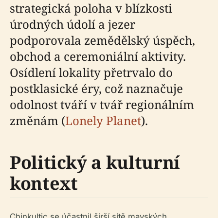
strategická poloha v blízkosti
úrodných údolí a jezer
podporovala zemědělský úspěch,
obchod a ceremoniální aktivity.
Osídlení lokality přetrvalo do
postklasické éry, což naznačuje
odolnost tváří v tvář regionálním
změnám (
Lonely Planet
).
Politický a kulturní
kontext
Chinkultic se účastnil širší sítě mayských