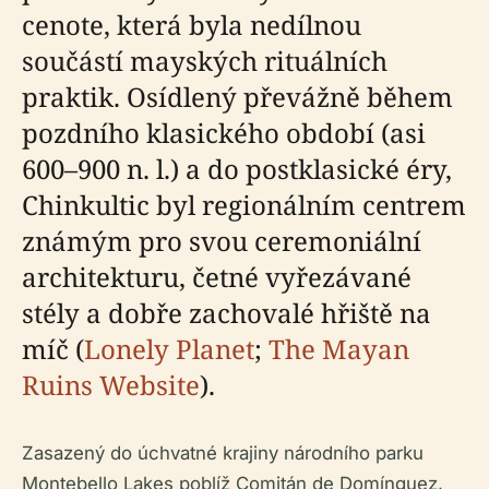
cenote, která byla nedílnou
součástí mayských rituálních
praktik. Osídlený převážně během
pozdního klasického období (asi
600–900 n. l.) a do postklasické éry,
Chinkultic byl regionálním centrem
známým pro svou ceremoniální
architekturu, četné vyřezávané
stély a dobře zachovalé hřiště na
míč (
Lonely Planet
;
The Mayan
Ruins Website
).
Zasazený do úchvatné krajiny národního parku
Montebello Lakes poblíž Comitán de Domínguez,