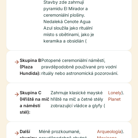
Stavby zde zahrnují
pyramidu El Mirador a
ceremoniální plošiny.
Nedaleká Cenote Agua
Azul sloužila jako rituální
místo s obětinami, jako je
keramika a obsidián (
Skupina B
Potopené ceremoniální náměstí,
(Plaza
pravděpodobně používané pro vodní
Hundida):
rituály nebo astronomická pozorování.
Skupina C
Zahrnuje klasické mayské
Lonely
).
(Hřiště na míč
hřiště na míč a četné stély
Planet
a náměstí
zobrazující vládce a glyfy (
stél):
Další
Méně prozkoumané,
Arqueología
).
skupiny
pravděpodobně obytné
Mexicana