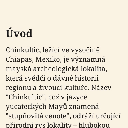
Úvod
Chinkultic, ležící ve vysočině
Chiapas, Mexiko, je významná
mayská archeologická lokalita,
která svědčí o dávné historii
regionu a živoucí kultuře. Název
"Chinkultic", což v jazyce
yucateckých Mayů znamená
"stupňovitá cenote", odráží určující
přírodní rys lokality – hlubokou