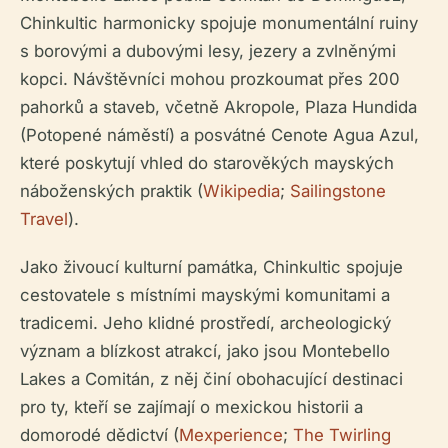
Chinkultic harmonicky spojuje monumentální ruiny
s borovými a dubovými lesy, jezery a zvlněnými
kopci. Návštěvníci mohou prozkoumat přes 200
pahorků a staveb, včetně Akropole, Plaza Hundida
(Potopené náměstí) a posvátné Cenote Agua Azul,
které poskytují vhled do starověkých mayských
náboženských praktik (
Wikipedia
;
Sailingstone
Travel
).
Jako živoucí kulturní památka, Chinkultic spojuje
cestovatele s místními mayskými komunitami a
tradicemi. Jeho klidné prostředí, archeologický
význam a blízkost atrakcí, jako jsou Montebello
Lakes a Comitán, z něj činí obohacující destinaci
pro ty, kteří se zajímají o mexickou historii a
domorodé dědictví (
Mexperience
;
The Twirling