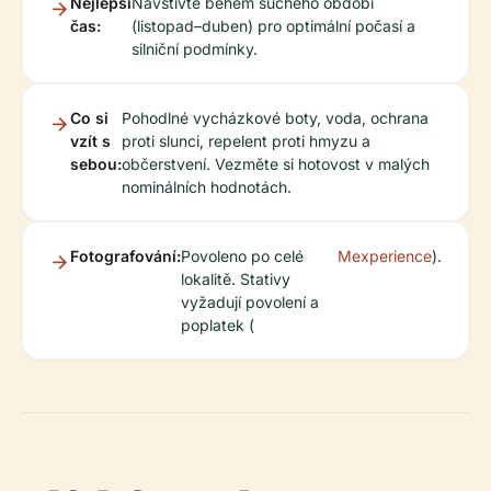
Nejlepší
Navštivte během suchého období
čas:
(listopad–duben) pro optimální počasí a
silniční podmínky.
Co si
Pohodlné vycházkové boty, voda, ochrana
vzít s
proti slunci, repelent proti hmyzu a
sebou:
občerstvení. Vezměte si hotovost v malých
nominálních hodnotách.
Fotografování:
Povoleno po celé
Mexperience
).
lokalitě. Stativy
vyžadují povolení a
poplatek (