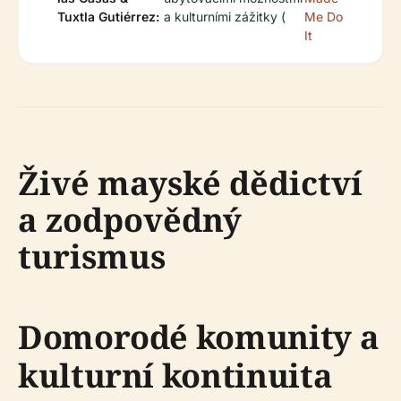
Tuxtla Gutiérrez:
a kulturními zážitky (
Me Do
It
Živé mayské dědictví
a zodpovědný
turismus
Domorodé komunity a
kulturní kontinuita