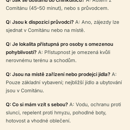
Q: Jak se dostanu do Chinkulticu?
A: Autem z
Comitánu (45–50 minut), nebo s průvodcem.
Q: Jsou k dispozici průvodci?
A: Ano, zájezdy lze
sjednat v Comitánu nebo na místě.
Q: Je lokalita přístupná pro osoby s omezenou
pohyblivostí?
A: Přístupnost je omezená kvůli
nerovnému terénu a schodům.
Q: Jsou na místě zařízení nebo prodejci jídla?
A:
Pouze základní vybavení; nejbližší jídlo a ubytování
jsou v Comitánu.
Q: Co si mám vzít s sebou?
A: Vodu, ochranu proti
slunci, repelent proti hmyzu, pohodlné boty,
hotovost a vhodné oblečení.