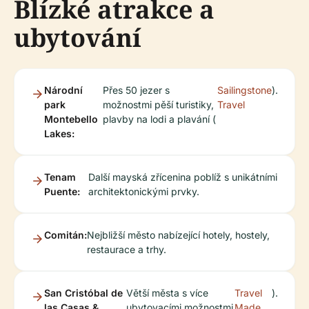
Blízké atrakce a
ubytování
Národní
Přes 50 jezer s
Sailingstone
).
park
možnostmi pěší turistiky,
Travel
Montebello
plavby na lodi a plavání (
Lakes:
Tenam
Další mayská zřícenina poblíž s unikátními
Puente:
architektonickými prvky.
Comitán:
Nejbližší město nabízející hotely, hostely,
restaurace a trhy.
San Cristóbal de
Větší města s více
Travel
).
las Casas &
ubytovacími možnostmi
Made