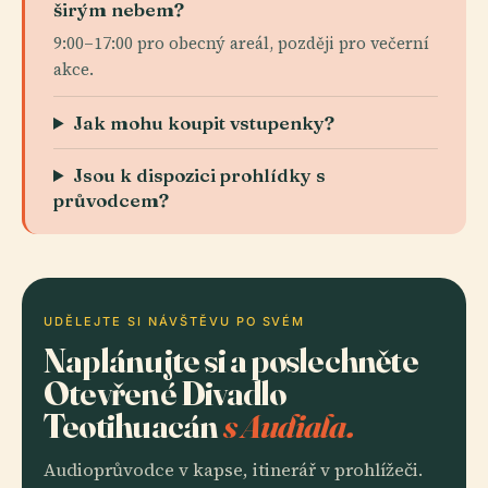
širým nebem?
9:00–17:00 pro obecný areál, později pro večerní
akce.
Jak mohu koupit vstupenky?
Jsou k dispozici prohlídky s
průvodcem?
UDĚLEJTE SI NÁVŠTĚVU PO SVÉM
Naplánujte si a poslechněte
Otevřené Divadlo
Teotihuacán
s Audiala.
Audioprůvodce v kapse, itinerář v prohlížeči.