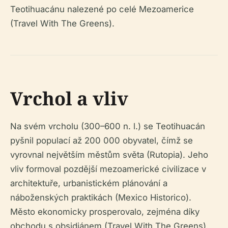
Teotihuacánu nalezené po celé Mezoamerice
(Travel With The Greens).
Vrchol a vliv
Na svém vrcholu (300–600 n. l.) se Teotihuacán
pyšnil populací až 200 000 obyvatel, čímž se
vyrovnal největším městům světa (Rutopia). Jeho
vliv formoval pozdější mezoamerické civilizace v
architektuře, urbanistickém plánování a
náboženských praktikách (Mexico Historico).
Město ekonomicky prosperovalo, zejména díky
obchodu s obsidiánem (Travel With The Greens).