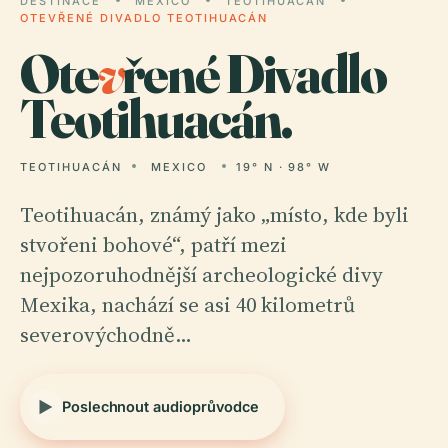
DESTINACE
MEXICO
TEOTIHUACÁN
OTEVŘENÉ DIVADLO TEOTIHUACÁN
Ote
v
řené Divadlo
Teotihuacán.
TEOTIHUACÁN
MEXICO
19° N · 98° W
Teotihuacán, známý jako „místo, kde byli
stvořeni bohové“, patří mezi
nejpozoruhodnější archeologické divy
Mexika, nachází se asi 40 kilometrů
severovýchodně…
Poslechnout audioprůvodce