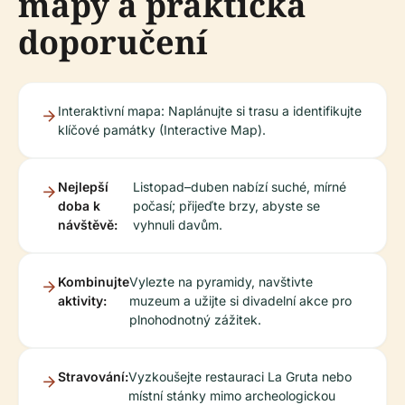
mapy a praktická
doporučení
Interaktivní mapa: Naplánujte si trasu a identifikujte
klíčové památky (Interactive Map).
Nejlepší
Listopad–duben nabízí suché, mírné
doba k
počasí; přijeďte brzy, abyste se
návštěvě:
vyhnuli davům.
Kombinujte
Vylezte na pyramidy, navštivte
aktivity:
muzeum a užijte si divadelní akce pro
plnohodnotný zážitek.
Stravování:
Vyzkoušejte restauraci La Gruta nebo
místní stánky mimo archeologickou