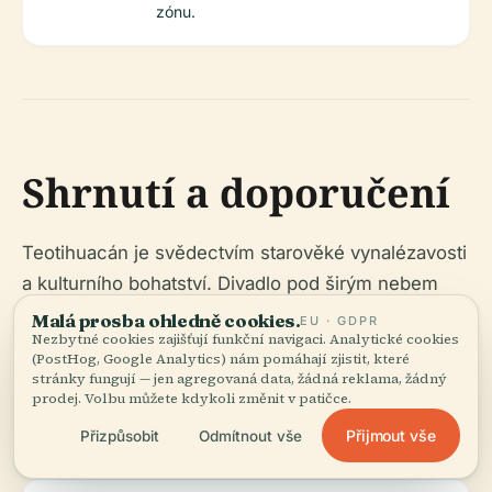
zónu.
Shrnutí a doporučení
Teotihuacán je svědectvím starověké vynalézavosti
a kulturního bohatství. Divadlo pod širým nebem
oživuje toto dědictví, spojuje historii se současným
Malá prosba ohledně cookies.
EU · GDPR
Nezbytné cookies zajišťují funkční navigaci. Analytické cookies
divadelním uměním. Návštěvníci těží z dostupné
(PostHog, Google Analytics) nám pomáhají zjistit, které
dopravy, rozumných cen vstupenek a řady
stránky fungují — jen agregovaná data, žádná reklama, žádný
prodej. Volbu můžete kdykoli změnit v patičce.
průvodcovských a digitálních zdrojů pro hlubší
pochopení. Pro nejlepší zážitek:
Přijmout vše
Přizpůsobit
Odmítnout vše