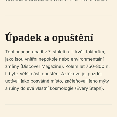
Úpadek a opuštění
Teotihuacán upadl v 7. století n. l. kvůli faktorům,
jako jsou vnitřní nepokoje nebo environmentální
změny (Discover Magazine). Kolem let 750–800 n.
l. byl z větší části opuštěn. Aztékové jej později
uctívali jako posvátné místo, začleňovali jeho mýty
a ruiny do své vlastní kosmologie (Every Steph).