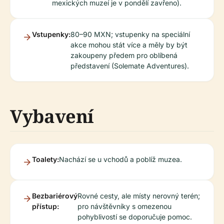
mexických muzeí je v pondělí zavřeno).
Vstupenky:
80–90 MXN; vstupenky na speciální
akce mohou stát více a měly by být
zakoupeny předem pro oblíbená
představení (Solemate Adventures).
Vybavení
Toalety:
Nachází se u vchodů a poblíž muzea.
Bezbariérový
Rovné cesty, ale místy nerovný terén;
přístup:
pro návštěvníky s omezenou
pohyblivostí se doporučuje pomoc.