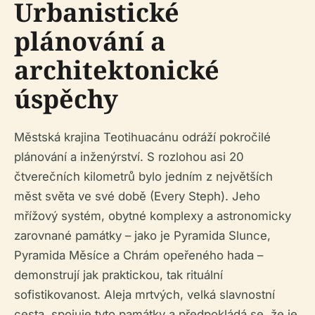
Urbanistické
plánování a
architektonické
úspěchy
Městská krajina Teotihuacánu odráží pokročilé
plánování a inženýrství. S rozlohou asi 20
čtverečních kilometrů bylo jedním z největších
měst světa ve své době (Every Steph). Jeho
mřížový systém, obytné komplexy a astronomicky
zarovnané památky – jako je Pyramida Slunce,
Pyramida Měsíce a Chrám opeřeného hada –
demonstrují jak praktickou, tak rituální
sofistikovanost. Aleja mrtvých, velká slavnostní
cesta, spojuje tyto památky a předpokládá se, že je