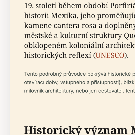
19. století během období Porfir
historii Mexika, jeho proměňují
kamene cantera rosa a doplněný
městské a kulturní struktury Qu
obklopeném koloniální architekt
historických reflexí (
UNESCO
).
Tento podrobný průvodce pokrývá historické p
otevírací doby, vstupného a přístupnosti), blí
milovník architektury, nebo jen cestovatel, te
Historický význam