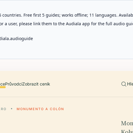
 countries. Free first 5 guides; works offline; 11 languages. Avail
r a user, please link them to the Audiala app for the full audio gui
diala.audioguide
Hl
ace
Průvodci
Zobrazit ceník
ARO
MONUMENTO A COLÓN
Mon
Kol