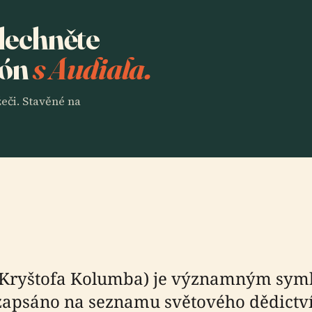
slechněte
lón
s Audiala.
eči. Stavěné na
Kryštofa Kolumba) je významným symb
e zapsáno na seznamu světového dědictv