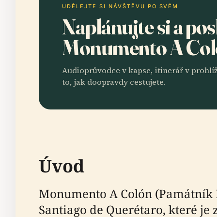
UDĚLEJTE SI NÁVŠTĚVU PO SVÉM
Naplánujte si a po
Monumento A Co
Audioprůvodce v kapse, itinerář v prohlíž
to, jak doopravdy cestujete.
Úvod
Monumento A Colón (Památník 
Santiago de Querétaro, které j