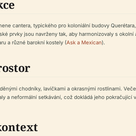
kce
ene cantera, typického pro koloniální budovy Querétara
ké prvky jsou navrženy tak, aby harmonizovaly s okolní ar
ru a různé barokní kostely (
Ask a Mexican
).
rostor
ěnými chodníky, lavičkami a okrasnými rostlinami. Večern
aly a neformální setkávání, což dokládá jeho pokračující
kontext