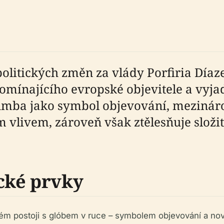
itických změn za vlády Porfiria Díaze 
omínajícího evropské objevitele a vyja
olumba jako symbol objevování, meziná
vlivem, zároveň však ztělesňuje složi
cké prvky
ném postoji s glóbem v ruce – symbolem objevování a no