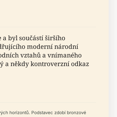
a byl součástí širšího
dřujícího moderní národní
rodních vztahů a vnímaného
tý a někdy kontroverzní odkaz
vých horizontů. Podstavec zdobí bronzové