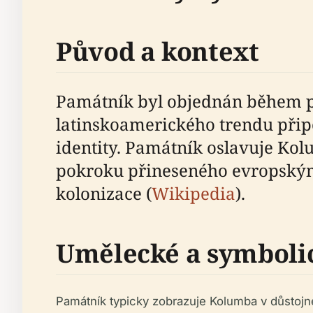
Původ a kontext
Památník byl objednán během pol
latinskoamerického trendu přip
identity. Památník oslavuje K
pokroku přineseného evropským 
kolonizace (
Wikipedia
).
Umělecké a symboli
Památník typicky zobrazuje Kolumba v důstoj