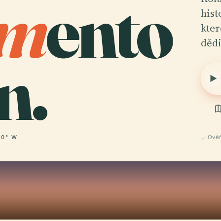
m
ento
hist
kter
děd
n.
00° W
Ově