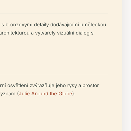
, s bronzovými detaily dodávajícími uměleckou
chitekturou a vytvářely vizuální dialog s
í osvětlení zvýrazňuje jeho rysy a prostor
 význam (
Julie Around the Globe
).