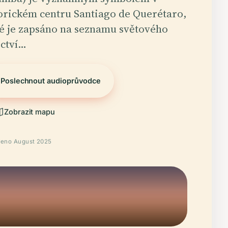
orickém centru Santiago de Querétaro,
é je zapsáno na seznamu světového
ictví…
Poslechnout audioprůvodce
Zobrazit mapu
řeno August 2025