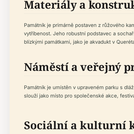
Materiály a konstru
Památník je primárně postaven z růžového kam
vytříbenost. Jeho robustní podstavec a sochařs
blízkými památkami, jako je akvadukt v Queréta
Náměstí a veřejný p
Památník je umístěn v upraveném parku s dlážd
slouží jako místo pro společenské akce, festiv
Sociální a kulturní 