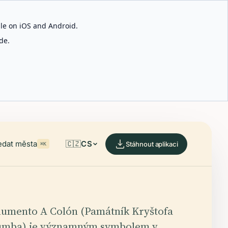
able on iOS and Android.
de.
edat města
🇨🇿
CS
Stáhnout aplikaci
⌘K
umento A Colón (Památník Kryštofa
umba) je významným symbolem v