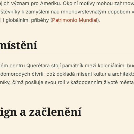
 jejich význam pro Ameriku. Okolní motivy mohou zahrnov
ávštěvníky k zamyšlení nad mnohovrstevnatým dopobem v
i i globálními příběhy (
Patrimonio Mundial
).
místění
ckém centru Querétara stojí památník mezi koloniálními b
 domorodých čtvrtí, což dokládá mísení kultur a architekt
vníky, čímž posiluje svou roli v každodenním životě města
ign a začlenění