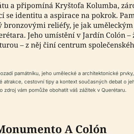
iátu a připomíná Kryštofa Kolumba, záro
cí se identitu a aspirace na pokrok. Pa
 bronzovými reliéfy, je jak uměleckým 
erétara. Jeho umístění v Jardín Colón 
urou – z něj činí centrum společenského
ozadí památníku, jeho umělecké a architektonické prvky,
zké atrakce, cestovní tipy a kontext současných debat o j
nto zdroj vám pomůže obohatit váš zážitek v Querétaru.
 Monumento A Colón