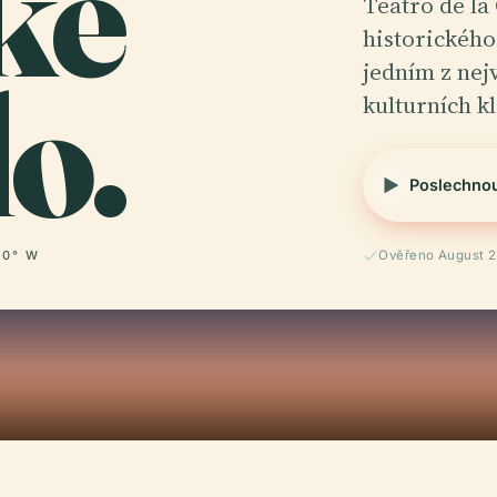
ké
Teatro de la 
historického
o.
jedním z nej
kulturních k
Poslechno
00° W
Ověřeno August 