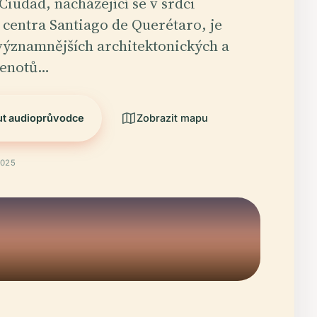
Ciudad, nacházející se v srdci
 centra Santiago de Querétaro, je
významnějších architektonických a
lenotů…
ut audioprůvodce
Zobrazit mapu
2025