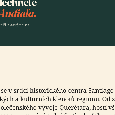
slechněte
 Audiala.
eči. Stavěné na
 se v srdci historického centra Santiago
ých a kulturních klenotů regionu. Od sv
lečenského vývoje Querétara, hostí vš