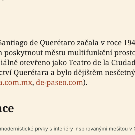
Santiago de Querétaro začala v roce 1
m poskytnout městu multifunkční prosto
iálně otevřeno jako Teatro de la Ciudad
ctví Querétara a bylo dějištěm nesčet
a.com.mx
,
de-paseo.com
).
ace
 modernistické prvky s interiéry inspirovanými mešitou