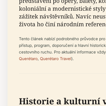
představení po opery, balety, ko
koloniální a modernistické sty
zážitek návštěvníků. Navíc neus
života ho činí národním refer
Tento článek nabízí podrobného průvodce pro p
přístup, program, doporučení a hlavní historick
cestovního ruchu. Pro aktuální informace vždy k
Querétaro
,
Querétaro Travel
).
Historie a kulturní