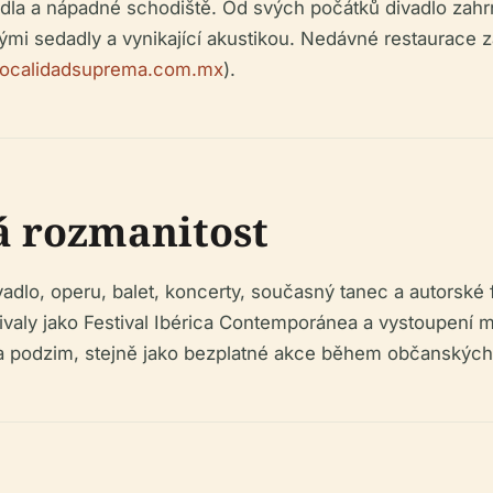
cadla a nápadné schodiště. Od svých počátků divadlo zahr
ými sedadly a vynikající akustikou. Nedávné restaurace 
ocalidadsuprema.com.mx
).
 rozmanitost
ivadlo, operu, balet, koncerty, současný tanec a autorsk
stivaly jako Festival Ibérica Contemporánea a vystoupení
a podzim, stejně jako bezplatné akce během občanských o