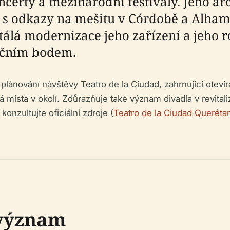
ncerty a mezinárodní festivaly. Jeho arc
ly s odkazy na mešitu v Córdobě a Alh
tálá modernizace jeho zařízení a jeho 
enčním bodem.
lánování návštěvy Teatro de la Ciudad, zahrnující oteví
á místa v okolí. Zdůrazňuje také význam divadla v revital
onzultujte oficiální zdroje (
Teatro de la Ciudad Queréta
 význam