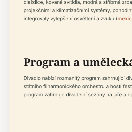
dlaždice, kovaná svítidla, modrá a stříbrná zr
projekčními a klimatizačními systémy, pohodln
integrovaly vylepšení osvětlení a zvuku (
mexic
Program a umělecká
Divadlo nabízí rozmanitý program zahrnující d
státního filharmonického orchestru a hostí fe
program zahrnuje divadelní sezóny na jaře a n