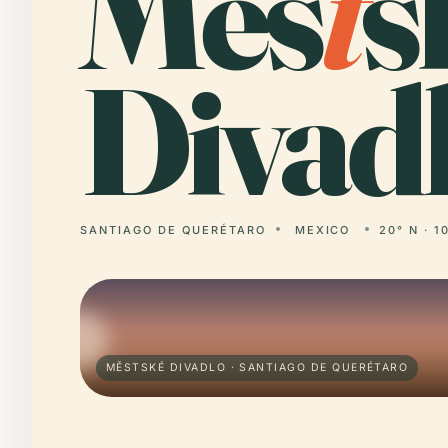
Měs
t
s
Divadl
SANTIAGO DE QUERÉTARO
MEXICO
20° N · 1
MĚSTSKÉ DIVADLO · SANTIAGO DE QUERÉTARO