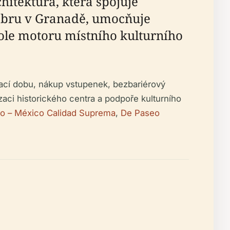
hitektura, která spojuje
ambru v Granadě, umocňuje
role motoru místního kulturního
rací dobu, nákup vstupenek, bezbariérový
izaci historického centra a podpoře kulturního
ro – México Calidad Suprema
,
De Paseo