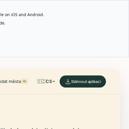
able on iOS and Android.
de.
edat města
🇨🇿
CS
Stáhnout aplikaci
⌘K