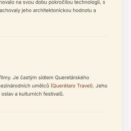
novalo na svou dobu pokročilou technologii, s
zachovaly jeho architektonickou hodnotu a
é filmy. Je častým sídlem Queretárského
 mezinárodních umělců (
Querétaro Travel
). Jeho
slav a kulturních festivalů.