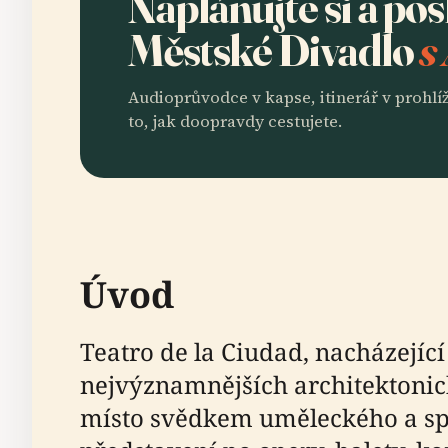
Naplánujte si a po
Městské Divadlo
s
Audioprůvodce v kapse, itinerář v prohlíž
to, jak doopravdy cestujete.
Úvod
Teatro de la Ciudad, nacházející
nejvýznamnějších architektonick
místo svědkem uměleckého a spo