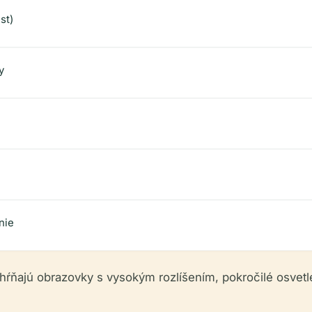
st)
y
nie
hŕňajú obrazovky s vysokým rozlíšením, pokročilé osvet