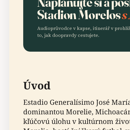
Naplánujte si a po
Stadion Morelos
s
Audioprůvodce v kapse, itinerář v prohlíž
to, jak doopravdy cestujete.
Úvod
Estadio Generalísimo José Marí
dominantou Morelie, Michoacán,
kľúčovú úlohu v kultúrnom život