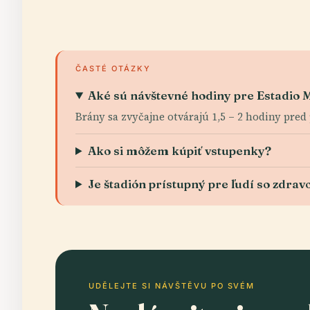
ČASTÉ OTÁZKY
Aké sú návštevné hodiny pre Estadio 
Brány sa zvyčajne otvárajú 1,5 – 2 hodiny pre
Ako si môžem kúpiť vstupenky?
Je štadión prístupný pre ľudí so zdra
UDĚLEJTE SI NÁVŠTĚVU PO SVÉM