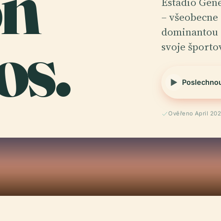
on
Estadio Gen
– všeobecne 
os.
dominantou 
svoje šport
Poslechno
Ověřeno April 20