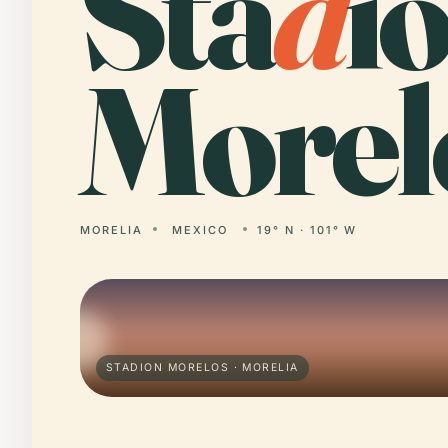
Sta
d
i
Morel
MORELIA
MEXICO
19° N · 101° W
STADION MORELOS · MORELIA