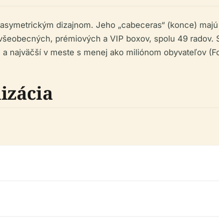
 asymetrickým dizajnom. Jeho „cabeceras“ (konce) majú 
e všeobecných, prémiových a VIP boxov, spolu 49 radov. S
 a najväčší v meste s menej ako miliónom obyvateľov (Foo
izácia