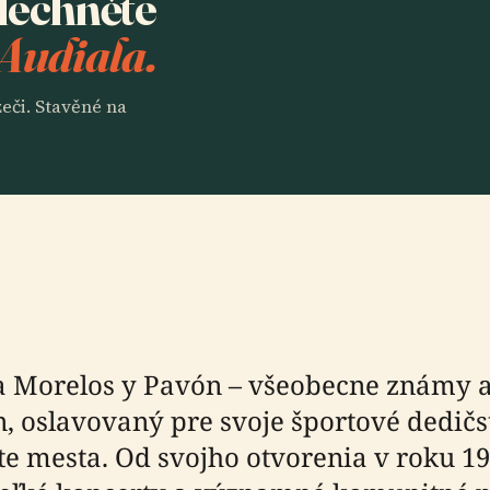
slechněte
 Audiala.
eči. Stavěné na
a Morelos y Pavón – všeobecne známy a
 oslavovaný pre svoje športové dedičst
e mesta. Od svojho otvorenia v roku 1