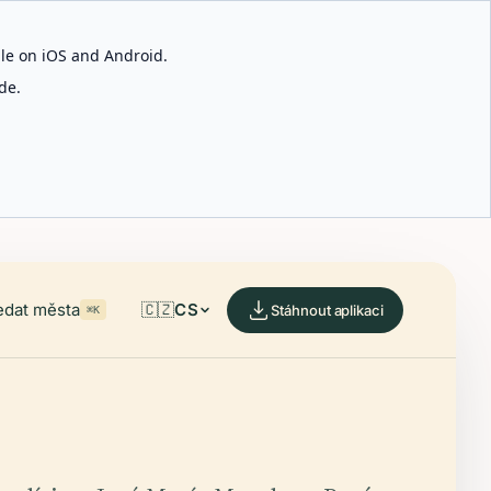
able on iOS and Android.
de.
edat města
🇨🇿
CS
Stáhnout aplikaci
⌘K