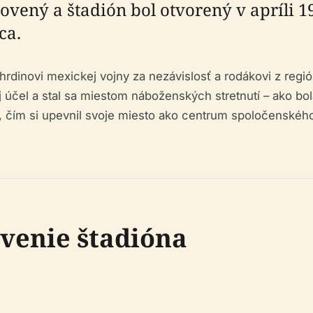
bnovený a štadión bol otvorený v apríl
ca.
inovi mexickej vojny za nezávislosť a rodákovi z región
voj účel a stal sa miestom náboženských stretnutí – ako b
ív, čím si upevnil svoje miesto ako centrum spoločenskéh
venie štadióna