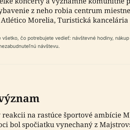
 veľké koncerty a významné komunitné p
bavenie z neho robia centrum miestnej
Atlético Morelia, Turistická kancelária 
všetko, čo potrebujete vedieť: návštevné hodiny, nákup 
a nezabudnuteľnú návštevu.
y význam
 reakcii na rastúce športové ambície Mo
ci bol spočiatku vynechaný z Majstrovst