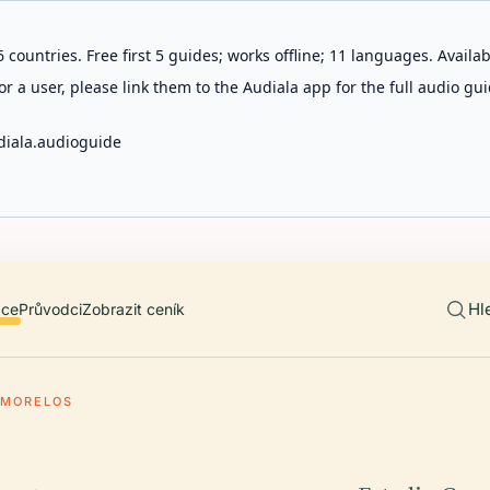
 countries. Free first 5 guides; works offline; 11 languages. Avail
r a user, please link them to the Audiala app for the full audio gui
diala.audioguide
Hl
ace
Průvodci
Zobrazit ceník
 MORELOS