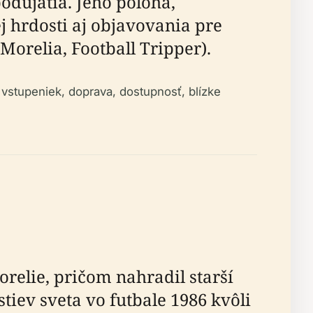
odujatia. Jeho poloha,
 hrdosti aj objavovania pre
Morelia, Football Tripper).
vstupeniek, doprava, dostupnosť, blízke
relie, pričom nahradil starší
iev sveta vo futbale 1986 kvôli