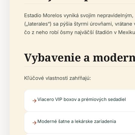
Estadio Morelos vyniká svojím nepravidelným,
(„laterales“) sa pýšia štyrmi úrovňami, vrátan
čo z neho robí ôsmy najväčší štadión v Mexiku
Vybavenie a modern
Kľúčové vlastnosti zahŕňajú:
Viacero VIP boxov a prémiových sedadiel
Moderné šatne a lekárske zariadenia