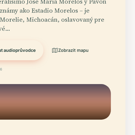
eralísimo José María Morelos y Pavón
známy ako Estadio Morelos – je
Morelie, Michoacán, oslavovaný pre
ové…
ut audioprůvodce
Zobrazit mapu
26