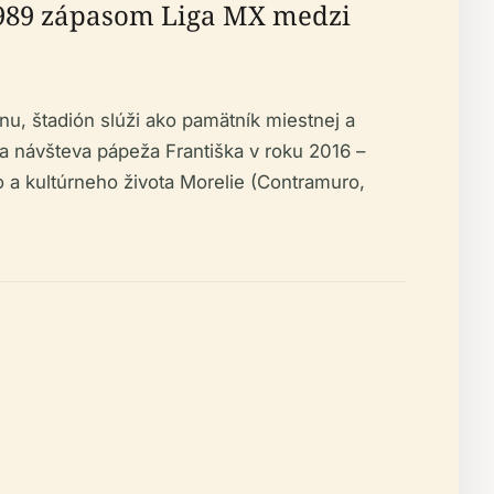
i 1989 zápasom Liga MX medzi
u, štadión slúži ako pamätník miestnej a
ola návšteva pápeža Františka v roku 2016 –
o a kultúrneho života Morelie (Contramuro,