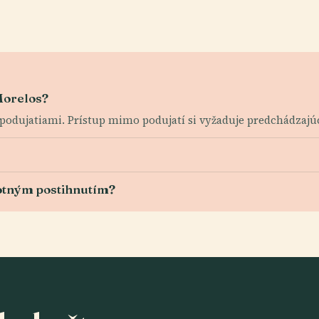
Morelos?
d podujatiami. Prístup mimo podujatí si vyžaduje predchádzaj
votným postihnutím?