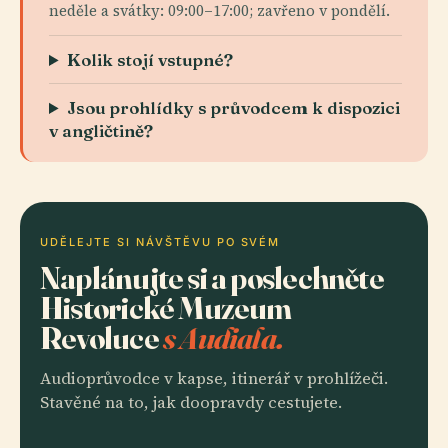
neděle a svátky: 09:00–17:00; zavřeno v pondělí.
Kolik stojí vstupné?
Jsou prohlídky s průvodcem k dispozici
v angličtině?
UDĚLEJTE SI NÁVŠTĚVU PO SVÉM
Naplánujte si a poslechněte
Historické Muzeum
Revoluce
s Audiala.
Audioprůvodce v kapse, itinerář v prohlížeči.
Stavěné na to, jak doopravdy cestujete.