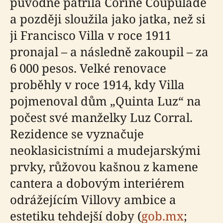
původně patřila Corině Coupulade
a později sloužila jako jatka, než si
ji Francisco Villa v roce 1911
pronajal – a následně zakoupil – za
6 000 pesos. Velké renovace
proběhly v roce 1914, kdy Villa
pojmenoval dům „Quinta Luz“ na
počest své manželky Luz Corral.
Rezidence se vyznačuje
neoklasicistními a mudejarskými
prvky, růžovou kašnou z kamene
cantera a dobovým interiérem
odrážejícím Villovy ambice a
estetiku tehdejší doby (
gob.mx
;