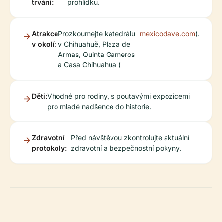
trvání:
prohlídku.
Atrakce
Prozkoumejte katedrálu
mexicodave.com
).
v okolí:
v Chihuahuě, Plaza de
Armas, Quinta Gameros
a Casa Chihuahua (
Děti:
Vhodné pro rodiny, s poutavými expozicemi
pro mladé nadšence do historie.
Zdravotní
Před návštěvou zkontrolujte aktuální
protokoly:
zdravotní a bezpečnostní pokyny.