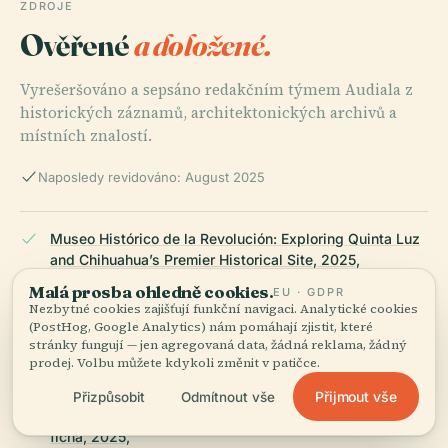
ZDROJE
Ověřené
a doložené.
Vyrešeršováno a sepsáno redakčním týmem Audiala z
historických záznamů, architektonických archivů a
místních znalostí.
Naposledy revidováno: August 2025
Museo Histórico de la Revolución: Exploring Quinta Luz
and Chihuahua’s Premier Historical Site, 2025,
Malá prosba ohledně cookies.
EU · GDPR
Nezbytné cookies zajišťují funkční navigaci. Analytické cookies
(PostHog, Google Analytics) nám pomáhají zjistit, které
Museo Histórico de la Revolución - Elsouvenir, 2025,
stránky fungují — jen agregovaná data, žádná reklama, žádný
prodej. Volbu můžete kdykoli změnit v patičce.
Přijmout vše
Přizpůsobit
Odmítnout vše
Instituto Nacional de Antropología e Historia (INAH)
ficha, 2025,