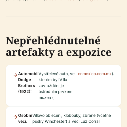
Nepřehlédnutelné
artefakty a expozice
Automobil
Vystřelené auto, ve
enmexico.com.mx
).
Dodge
kterém byl Villa
Brothers
zavražděn, je
(1922):
ústředním prvkem
muzea (
Osobní
Villovo oblečení, klobouky, zbraně (včetně
věci:
pušky Winchester) a věci Luz Corral.