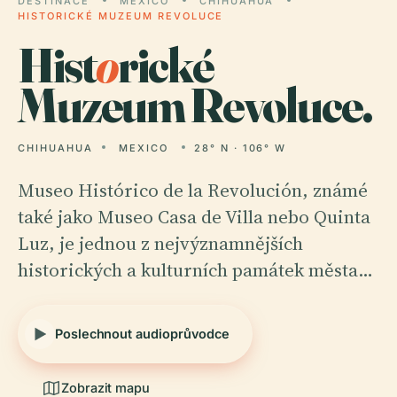
DESTINACE
MEXICO
CHIHUAHUA
HISTORICKÉ MUZEUM REVOLUCE
Hist
o
rické
Muzeum Revoluce.
CHIHUAHUA
MEXICO
28° N · 106° W
Museo Histórico de la Revolución, známé
také jako Museo Casa de Villa nebo Quinta
Luz, je jednou z nejvýznamnějších
historických a kulturních památek města…
Poslechnout audioprůvodce
Zobrazit mapu