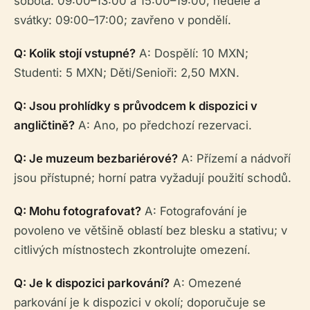
sobota: 09:00–13:00 a 15:00–19:00; neděle a
svátky: 09:00–17:00; zavřeno v pondělí.
Q: Kolik stojí vstupné?
A: Dospělí: 10 MXN;
Studenti: 5 MXN; Děti/Senioři: 2,50 MXN.
Q: Jsou prohlídky s průvodcem k dispozici v
angličtině?
A: Ano, po předchozí rezervaci.
Q: Je muzeum bezbariérové?
A: Přízemí a nádvoří
jsou přístupné; horní patra vyžadují použití schodů.
Q: Mohu fotografovat?
A: Fotografování je
povoleno ve většině oblastí bez blesku a stativu; v
citlivých místnostech zkontrolujte omezení.
Q: Je k dispozici parkování?
A: Omezené
parkování je k dispozici v okolí; doporučuje se