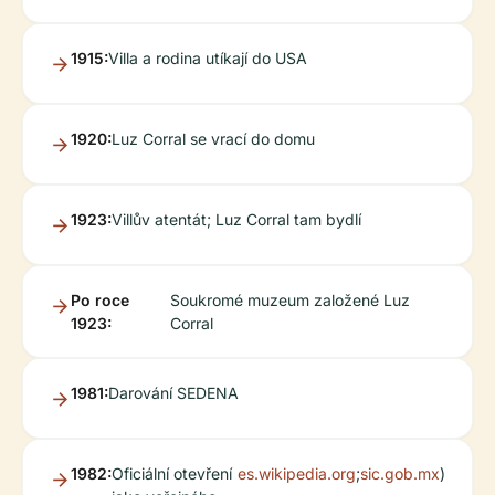
1915:
Villa a rodina utíkají do USA
1920:
Luz Corral se vrací do domu
1923:
Villův atentát; Luz Corral tam bydlí
Po roce
Soukromé muzeum založené Luz
1923:
Corral
1981:
Darování SEDENA
1982:
Oficiální otevření
es.wikipedia.org
;
sic.gob.mx
)