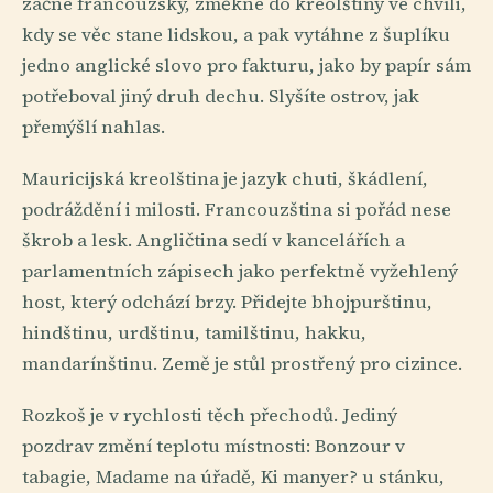
začne francouzsky, změkne do kreolštiny ve chvíli,
kdy se věc stane lidskou, a pak vytáhne z šuplíku
jedno anglické slovo pro fakturu, jako by papír sám
potřeboval jiný druh dechu. Slyšíte ostrov, jak
přemýšlí nahlas.
Mauricijská kreolština je jazyk chuti, škádlení,
podráždění i milosti. Francouzština si pořád nese
škrob a lesk. Angličtina sedí v kancelářích a
parlamentních zápisech jako perfektně vyžehlený
host, který odchází brzy. Přidejte bhojpurštinu,
hindštinu, urdštinu, tamilštinu, hakku,
mandarínštinu. Země je stůl prostřený pro cizince.
Rozkoš je v rychlosti těch přechodů. Jediný
pozdrav změní teplotu místnosti: Bonzour v
tabagie, Madame na úřadě, Ki manyer? u stánku,