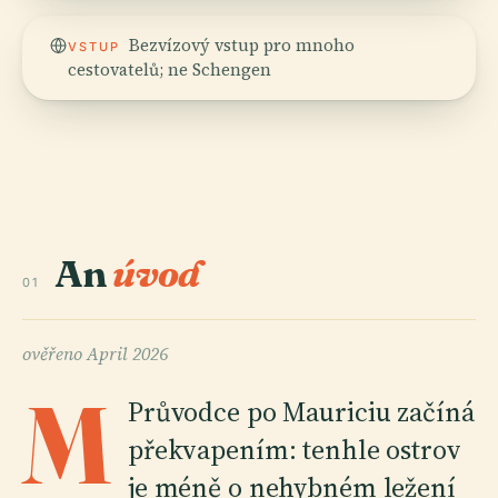
Bezvízový vstup pro mnoho
VSTUP
cestovatelů; ne Schengen
An
úvod
01
ověřeno
April 2026
M
Průvodce po Mauriciu začíná
překvapením: tenhle ostrov
je méně o nehybném ležení