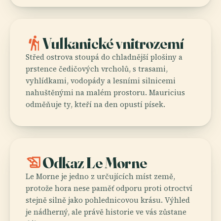
hiking
Vulkanické vnitrozemí
Střed ostrova stoupá do chladnější plošiny a
prstence čedičových vrcholů, s trasami,
vyhlídkami, vodopády a lesními silnicemi
nahuštěnými na malém prostoru. Mauricius
odměňuje ty, kteří na den opustí písek.
history_edu
Odkaz Le Morne
Le Morne je jedno z určujících míst země,
protože hora nese paměť odporu proti otroctví
stejně silně jako pohlednicovou krásu. Výhled
je nádherný, ale právě historie ve vás zůstane