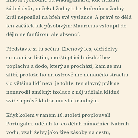
žádný dvůr, nečekal žádný trh s kořením a žádný
král neposílal na břeh své vyslance. A právě to dělá
ten začátek tak působivým: Mauricius vstoupil do
dějin ne fanfárou, ale absencí.
Představte si tu scénu. Ebenový les, obří želvy
sunoucí se listím, mořští ptáci hnízdící bez
poplachu a dodo, který se prochází, kam se mu
zlíbí, protože ho na ostrově nic nenaučilo strachu.
Co většina lidí neví, je tohle: ten slavný pták se
nenarodil směšný; izolace z něj udělala klidné
zvíře a právě klid se mu stal osudným.
Když kolem v raném 16. století proplouvali
Portugalci, udělali to, co dělali námořníci. Nabrali
vodu, vzali želvy jako živé zásoby na cestu,