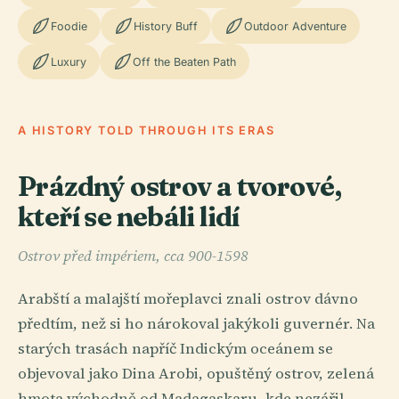
Foodie
History Buff
Outdoor Adventure
Luxury
Off the Beaten Path
A HISTORY TOLD THROUGH ITS ERAS
Prázdný ostrov a tvorové,
kteří se nebáli lidí
Ostrov před impériem, cca 900-1598
Arabští a malajští mořeplavci znali ostrov dávno
předtím, než si ho nárokoval jakýkoli guvernér. Na
starých trasách napříč Indickým oceánem se
objevoval jako Dina Arobi, opuštěný ostrov, zelená
hmota východně od Madagaskaru, kde nezářil