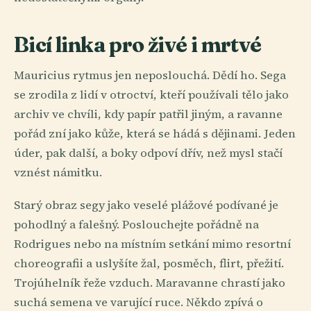
Bicí linka pro živé i mrtvé
Mauricius rytmus jen neposlouchá. Dědí ho. Sega
se zrodila z lidí v otroctví, kteří používali tělo jako
archiv ve chvíli, kdy papír patřil jiným, a ravanne
pořád zní jako kůže, která se hádá s dějinami. Jeden
úder, pak další, a boky odpoví dřív, než mysl stačí
vznést námitku.
Starý obraz segy jako veselé plážové podívané je
pohodlný a falešný. Poslouchejte pořádně na
Rodrigues nebo na místním setkání mimo resortní
choreografii a uslyšíte žal, posměch, flirt, přežití.
Trojúhelník řeže vzduch. Maravanne chrastí jako
suchá semena ve varující ruce. Někdo zpívá o