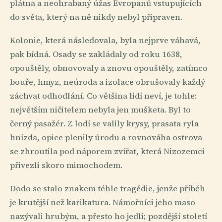
plátna a neohrabaný úžas Evropanů vstupujících
do světa, který na ně nikdy nebyl připraven.
Kolonie, která následovala, byla nejprve váhavá,
pak bídná. Osady se zakládaly od roku 1638,
opouštěly, obnovovaly a znovu opouštěly, zatímco
bouře, hmyz, neúroda a izolace obrušovaly každý
záchvat odhodlání. Co většina lidí neví, je tohle:
největším ničitelem nebyla jen mušketa. Byl to
černý pasažér. Z lodí se valily krysy, prasata ryla
hnízda, opice plenily úrodu a rovnováha ostrova
se zhroutila pod náporem zvířat, která Nizozemci
přivezli skoro mimochodem.
Dodo se stalo znakem téhle tragédie, jenže příběh
je krutější než karikatura. Námořníci jeho maso
nazývali hrubým, a přesto ho jedli; pozdější století