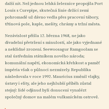
další nit. Než jednou lehká železnice propojila Port
Louis s Curepipe, skutečná linie držící zemi
pohromadě už dávno vedla přes pracovní tábory,
třtinová pole, kaple, mešity, chrámy a tržní města.
Nezávislost přišla 12. března 1968, ne jako
divadelní přetržení s minulostí, ale jako vyjednané
a neklidné zrození. Seewoosagur Ramgoolam se
stal ústředním státníkem nového národa;
komunální napětí, ekonomická křehkost a paměť
impéria však o půlnoci nezmizely. Republika
následovala v roce 1992. Mauricius změnil vlajky,
ústavy i elity, ale jeho nejhlubší příběh zůstal
stejný: lidé odjinud byli donuceni vynalézt
společný domov na malém vulkanickém ostrově.