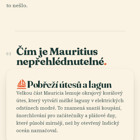
to nešlo.
Čím je Mauritius
02
nepřehlédnutelné
.
sailing
Pobřeží útesů a lagun
Velkou část Mauricia lemuje okrajový korálový
útes, který vytváří mělké laguny v elektrických
odstínech modré. To znamená snazší koupání,
šnorchlování pro začátečníky a plážové dny,
které působí mírněji, než by otevřený Indický
oceán naznačoval.