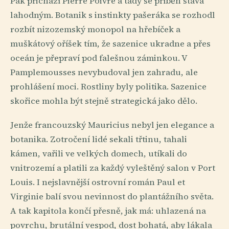
Pak přichází Pierre Poivre a tady se příběh stává
lahodným. Botanik s instinkty pašeráka se rozhodl
rozbít nizozemský monopol na hřebíček a
muškátový oříšek tím, že sazenice ukradne a přes
oceán je přepraví pod falešnou záminkou. V
Pamplemousses nevybudoval jen zahradu, ale
prohlášení moci. Rostliny byly politika. Sazenice
skořice mohla být stejně strategická jako dělo.
Jenže francouzský Mauricius nebyl jen elegance a
botanika. Zotročení lidé sekali třtinu, tahali
kámen, vařili ve velkých domech, utíkali do
vnitrozemí a platili za každý vyleštěný salon v Port
Louis. I nejslavnější ostrovní román Paul et
Virginie balí svou nevinnost do plantážního světa.
A tak kapitola končí přesně, jak má: uhlazená na
povrchu, brutální vespod, dost bohatá, aby lákala