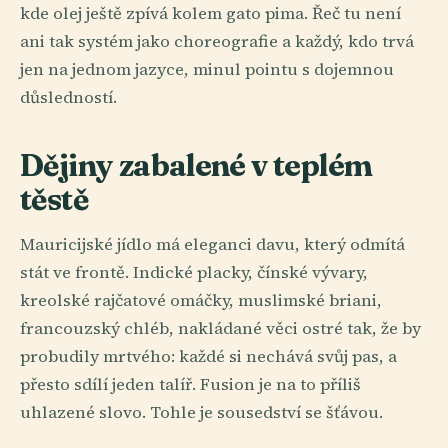
kde olej ještě zpívá kolem gato pima. Řeč tu není
ani tak systém jako choreografie a každý, kdo trvá
jen na jednom jazyce, minul pointu s dojemnou
důsledností.
Dějiny zabalené v teplém
těstě
Mauricijské jídlo má eleganci davu, který odmítá
stát ve frontě. Indické placky, čínské vývary,
kreolské rajčatové omáčky, muslimské briani,
francouzský chléb, nakládané věci ostré tak, že by
probudily mrtvého: každé si nechává svůj pas, a
přesto sdílí jeden talíř. Fusion je na to příliš
uhlazené slovo. Tohle je sousedství se šťávou.