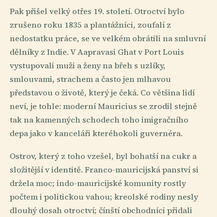
Pak přišel velký otřes 19. století. Otroctví bylo
zrušeno roku 1835 a plantážníci, zoufalí z
nedostatku práce, se ve velkém obrátili na smluvní
dělníky z Indie. V Aapravasi Ghat v Port Louis
vystupovali muži a ženy na břeh s uzlíky,
smlouvami, strachem a často jen mlhavou
představou o životě, který je čeká. Co většina lidí
neví, je tohle: moderní Mauricius se zrodil stejně
tak na kamenných schodech toho imigračního
depa jako v kanceláři kteréhokoli guvernéra.
Ostrov, který z toho vzešel, byl bohatší na cukr a
složitější v identitě. Franco-mauricijská panství si
držela moc; indo-mauricijské komunity rostly
počtem i politickou vahou; kreolské rodiny nesly
dlouhý dosah otroctví; čínští obchodníci přidali