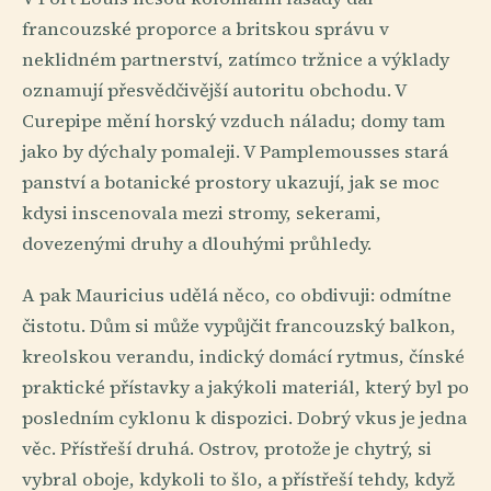
francouzské proporce a britskou správu v
neklidném partnerství, zatímco tržnice a výklady
oznamují přesvědčivější autoritu obchodu. V
Curepipe mění horský vzduch náladu; domy tam
jako by dýchaly pomaleji. V Pamplemousses stará
panství a botanické prostory ukazují, jak se moc
kdysi inscenovala mezi stromy, sekerami,
dovezenými druhy a dlouhými průhledy.
A pak Mauricius udělá něco, co obdivuji: odmítne
čistotu. Dům si může vypůjčit francouzský balkon,
kreolskou verandu, indický domácí rytmus, čínské
praktické přístavky a jakýkoli materiál, který byl po
posledním cyklonu k dispozici. Dobrý vkus je jedna
věc. Přístřeší druhá. Ostrov, protože je chytrý, si
vybral oboje, kdykoli to šlo, a přístřeší tehdy, když