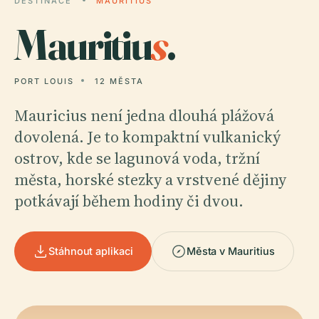
DESTINACE
MAURITIUS
Mauritiu
s
.
PORT LOUIS
12 MĚSTA
Mauricius není jedna dlouhá plážová
dovolená. Je to kompaktní vulkanický
ostrov, kde se lagunová voda, tržní
města, horské stezky a vrstvené dějiny
potkávají během hodiny či dvou.
Stáhnout aplikaci
Města v Mauritius