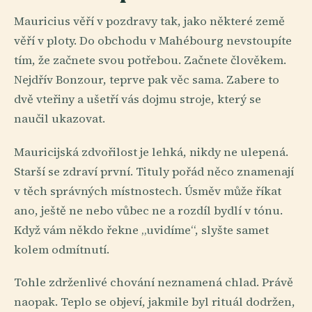
Mauricius věří v pozdravy tak, jako některé země
věří v ploty. Do obchodu v Mahébourg nevstoupíte
tím, že začnete svou potřebou. Začnete člověkem.
Nejdřív Bonzour, teprve pak věc sama. Zabere to
dvě vteřiny a ušetří vás dojmu stroje, který se
naučil ukazovat.
Mauricijská zdvořilost je lehká, nikdy ne ulepená.
Starší se zdraví první. Tituly pořád něco znamenají
v těch správných místnostech. Úsměv může říkat
ano, ještě ne nebo vůbec ne a rozdíl bydlí v tónu.
Když vám někdo řekne „uvidíme“, slyšte samet
kolem odmítnutí.
Tohle zdrženlivé chování neznamená chlad. Právě
naopak. Teplo se objeví, jakmile byl rituál dodržen,