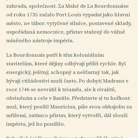
zahrada, společnost. Za Mahé de La Bourdonnaise
od roku 1735 začalo Port Louis vypadat jako hlavní
město, ne tábor: vytyčené silnice, postavené sklady,
uspořádaná nemocnice, přístav stažený do vážně
míněného nástroje impéria.
La Bourdonnais patří k těm koloniálním
stavitelům, které dějiny odbývají příliš rychle. Byl
energický, ješitný, schopný a nešťastný tak, jak
bývají ctižádostiví muži často. Po dobytí Madrasu v
roce 1746 se nevrátil k triumfu, ale k rivalitě,
obviněním a cele v Bastile. Představte si tu hořkost:
muž, který posílil Mauricius, píše svou obhajobu za
mřížemi, zatímco přístav, který vytvořil, dál slouží
impériu, jež ho ponížilo.