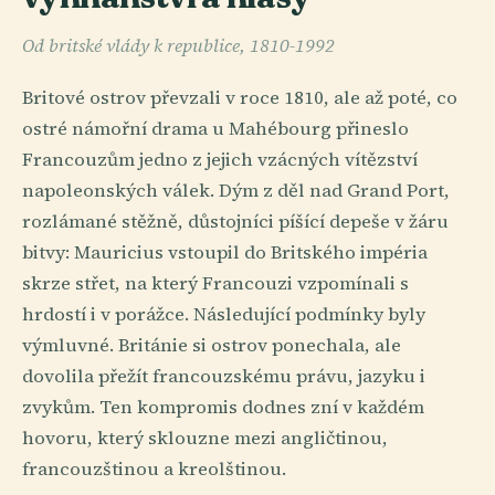
Od britské vlády k republice, 1810-1992
Britové ostrov převzali v roce 1810, ale až poté, co
ostré námořní drama u Mahébourg přineslo
Francouzům jedno z jejich vzácných vítězství
napoleonských válek. Dým z děl nad Grand Port,
rozlámané stěžně, důstojníci píšící depeše v žáru
bitvy: Mauricius vstoupil do Britského impéria
skrze střet, na který Francouzi vzpomínali s
hrdostí i v porážce. Následující podmínky byly
výmluvné. Británie si ostrov ponechala, ale
dovolila přežít francouzskému právu, jazyku i
zvykům. Ten kompromis dodnes zní v každém
hovoru, který sklouzne mezi angličtinou,
francouzštinou a kreolštinou.