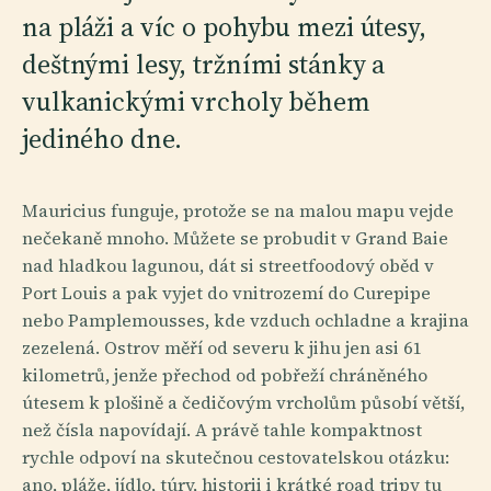
na pláži a víc o pohybu mezi útesy,
deštnými lesy, tržními stánky a
vulkanickými vrcholy během
jediného dne.
Mauricius funguje, protože se na malou mapu vejde
nečekaně mnoho. Můžete se probudit v Grand Baie
nad hladkou lagunou, dát si streetfoodový oběd v
Port Louis a pak vyjet do vnitrozemí do Curepipe
nebo Pamplemousses, kde vzduch ochladne a krajina
zezelená. Ostrov měří od severu k jihu jen asi 61
kilometrů, jenže přechod od pobřeží chráněného
útesem k plošině a čedičovým vrcholům působí větší,
než čísla napovídají. A právě tahle kompaktnost
rychle odpoví na skutečnou cestovatelskou otázku:
ano, pláže, jídlo, túry, historii i krátké road tripy tu