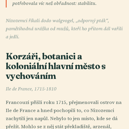
potřebovala víc než obřadnost: stabilitu.
Nizozemci říkali dodo walgvogel, „odporný pták“,
pamětihodná urážka od mužů, kteří ho přitom dál vařili
a jedli.
Korzáři, botanici a
koloniální hlavní město s
vychováním
Ile de France, 1715-1810
Francouzi přišli roku 1715, přejmenovali ostrov na
Ile de France a hned pochopili to, co Nizozemci
zachytili jen napůl. Nebylo to jen místo, kde se dá
přežít. Mohlo se z něj stát překladiště, arzenál,