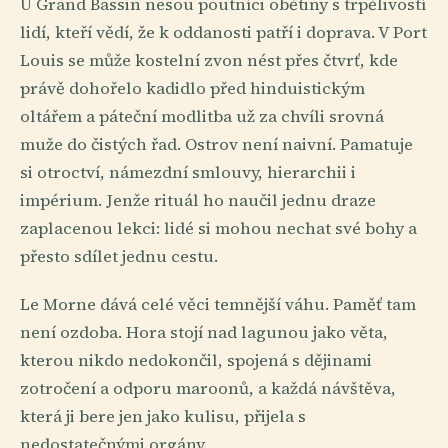
U Grand Bassin nesou poutníci obětiny s trpělivostí
lidí, kteří vědí, že k oddanosti patří i doprava. V Port
Louis se může kostelní zvon nést přes čtvrť, kde
právě dohořelo kadidlo před hinduistickým
oltářem a páteční modlitba už za chvíli srovná
muže do čistých řad. Ostrov není naivní. Pamatuje
si otroctví, námezdní smlouvy, hierarchii i
impérium. Jenže rituál ho naučil jednu draze
zaplacenou lekci: lidé si mohou nechat své bohy a
přesto sdílet jednu cestu.
Le Morne dává celé věci temnější váhu. Paměť tam
není ozdoba. Hora stojí nad lagunou jako věta,
kterou nikdo nedokončil, spojená s dějinami
zotročení a odporu maroonů, a každá návštěva,
která ji bere jen jako kulisu, přijela s
nedostatečnými orgány.