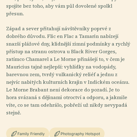
spojíte bez toho, aby vám půl dovolené spolkl
přesun.
Západ a sever přitahují návštěvníky poprvé z
dobrého důvodu. Flic en Flac a Tamarin nabízejí
snazší plážové dny, klidnější zimní podmínky a rychlý
přístup na stranu ostrova u Black River Gorges,
zatímco Chamarel a Le Morne přinášejí to, v čem je
Mauricius tajně nejlepší: vyhlídky na vodopády,
barevnou zem, tvrdý vulkanický reliéf a jednu z
nejvíc nabitých kulturních krajin v Indickém oceánu.
Le Morne Brabant není dekorace do pozadí. Je to
hora svázaná s dějinami otroctví a odporu, a jakmile
víte, co se tam odehrálo, pobřeží už nikdy nevypadá
stejně.
Family Friendly
Photography Hotspot