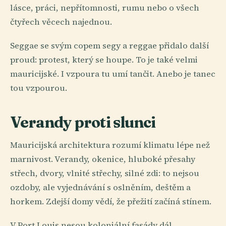
lásce, práci, nepřítomnosti, rumu nebo o všech
čtyřech věcech najednou.
Seggae se svým copem segy a reggae přidalo další
proud: protest, který se houpe. To je také velmi
mauricijské. I vzpoura tu umí tančit. Anebo je tanec
tou vzpourou.
Verandy proti slunci
Mauricijská architektura rozumí klimatu lépe než
marnivost. Verandy, okenice, hluboké přesahy
střech, dvory, vlnité střechy, silné zdi: to nejsou
ozdoby, ale vyjednávání s oslněním, deštěm a
horkem. Zdejší domy vědí, že přežití začíná stínem.
V Port Louis nesou koloniální fasády dál