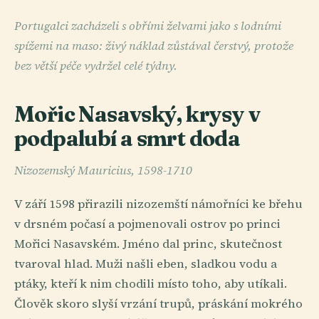
Portugalci zacházeli s obřími želvami jako s lodními
spížemi na maso: živý náklad zůstával čerstvý, protože
bez větší péče vydržel celé týdny.
Mořic Nasavský, krysy v
podpalubí a smrt doda
Nizozemský Mauricius, 1598-1710
V září 1598 přirazili nizozemští námořníci ke břehu
v drsném počasí a pojmenovali ostrov po princi
Mořici Nasavském. Jméno dal princ, skutečnost
tvaroval hlad. Muži našli eben, sladkou vodu a
ptáky, kteří k nim chodili místo toho, aby utíkali.
Člověk skoro slyší vrzání trupů, práskání mokrého