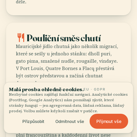
déle.
restaurant
Pouliční směs chutí
Mauricijské jídlo chutná jako několik migrací,
které se sešly u jednoho stánku: dholl puri,
gato pima, smažené nudle, rougaille, vindaye.
V Port Louis, Quatre Bornes a Flacq přestává
být ostrov představou a začíná chutnat
doopravdy.
Malá prosba ohledně cookies.
EU · GDPR
Nezbytné cookies zajišťují funkční navigaci. Analytické cookies
(PostHog, Google Analytics) nám pomáhají zjistit, které
stránky fungují — jen agregovaná data, žádná reklama, žádný
prodej. Volbu můžete kdykoli změnit v patičce.
palette
Kultura ve vrstvách
Přijmout vše
Přizpůsobit
Odmítnout vše
Papíry vyřizuje angličtina, média a konverzaci
plní francouzština a každodenní život nese