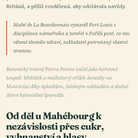
Británii, a příliš rozdělená, aby odolávala navždy.
Mahé de La Bourdonnais vystavěl Port Louis s
disciplínou námořníka a zemřel v Paříži poté, co mu
vězení zlomilo zdraví, zakladatel potrestaný vlastní
stranou.
Botanický triumf Pierra Poivra začal jako kořenná
loupež: hřebíček a muškátový oříšek dorazily na
Mauricius díky úplatkům, falešným nákladům a slušné
dávce koloniální špionáže.
Od děl u Mahébourg k
nezávislosti přes cukr,
vyhnanství a hlasy