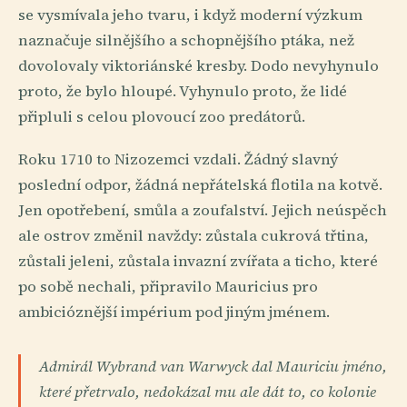
se vysmívala jeho tvaru, i když moderní výzkum
naznačuje silnějšího a schopnějšího ptáka, než
dovolovaly viktoriánské kresby. Dodo nevyhynulo
proto, že bylo hloupé. Vyhynulo proto, že lidé
připluli s celou plovoucí zoo predátorů.
Roku 1710 to Nizozemci vzdali. Žádný slavný
poslední odpor, žádná nepřátelská flotila na kotvě.
Jen opotřebení, smůla a zoufalství. Jejich neúspěch
ale ostrov změnil navždy: zůstala cukrová třtina,
zůstali jeleni, zůstala invazní zvířata a ticho, které
po sobě nechali, připravilo Mauricius pro
ambicióznější impérium pod jiným jménem.
Admirál Wybrand van Warwyck dal Mauriciu jméno,
které přetrvalo, nedokázal mu ale dát to, co kolonie