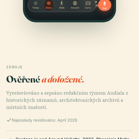
ZDROJE
Ověřené
a doložené.
Vyrešeršováno a sepsáno redakčním týmem Audiala z
historických záznamů, architektonických archivů a
místních znalostí.
Naposledy revidováno: April 2026