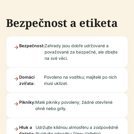
Bezpečnost a etiketa
Bezpečnost:
Zahrady jsou dobře udržované a
považované za bezpečné, ale dbejte
na své věci.
Domácí
Povoleno na vodítku; majitelé po nich
zvířata:
musí uklízet.
Pikniky:
Malé pikniky povoleny; žádné otevřené
ohně nebo grily.
Hluk a
Udržujte klidnou atmosféru a zodpovědně
čistota:
likvidujte odpadky (Very Valletta).