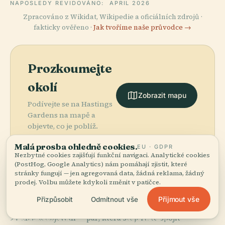
NAPOSLEDY REVIDOVÁNO:
APRIL 2026
Zpracováno z Wikidat, Wikipedie a oficiálních zdrojů ·
fakticky ověřeno ·
Jak tvoříme naše průvodce →
Prozkoumejte
okolí
Zobrazit mapu
Podívejte se na Hastings
Gardens na mapě a
objevte, co je poblíž.
Malá prosba ohledně cookies.
EU · GDPR
Nezbytné cookies zajišťují funkční navigaci. Analytické cookies
(PostHog, Google Analytics) nám pomáhají zjistit, které
stránky fungují — jen agregovaná data, žádná reklama, žádný
prodej. Volbu můžete kdykoli změnit v patičce.
More in
Valletta.
Přijmout vše
Přizpůsobit
Odmítnout vše
PLACE
PLACE
94 míst k objevení — pár, která stojí za to spojit
Katedrála
Maltská