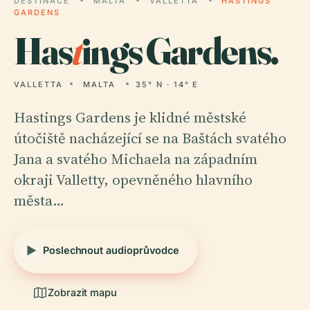
DESTINACE
MALTA
VALLETTA
HASTINGS
GARDENS
Has
t
ings Gardens.
VALLETTA
MALTA
35° N · 14° E
Hastings Gardens je klidné městské
útočiště nacházející se na Baštách svatého
Jana a svatého Michaela na západním
okraji Valletty, opevněného hlavního
města…
Poslechnout audioprůvodce
Zobrazit mapu