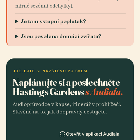
mírné sezónní odchylky).
Je tam vstupní poplatek?
Jsou povolena domácí zvířata?
UDĚLEJTE SI NÁVŠTĚVU PO SVÉM
Naplánujte si a poslechněte
Hastings Gardens
s Audiala.
Audioprůvodce v kapse, itinerář v prohlížeči.
Stavěné na to, jak doopravdy cestujete.
Otevřít v aplikaci Audiala