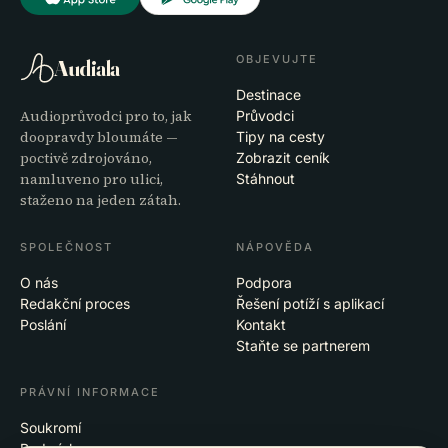
OBJEVUJTE
Audiala
Destinace
Audioprůvodci pro to, jak
Průvodci
doopravdy bloumáte —
Tipy na cesty
poctivě zdrojováno,
Zobrazit ceník
namluveno pro ulici,
Stáhnout
staženo na jeden zátah.
SPOLEČNOST
NÁPOVĚDA
O nás
Podpora
Redakční proces
Řešení potíží s aplikací
Poslání
Kontakt
Staňte se partnerem
PRÁVNÍ INFORMACE
Soukromí