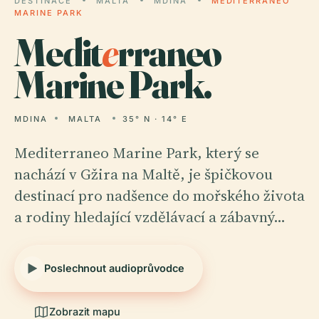
DESTINACE
MALTA
MDINA
MEDITERRANEO
MARINE PARK
Medit
e
rraneo
Marine Park.
MDINA
MALTA
35° N · 14° E
Mediterraneo Marine Park, který se
nachází v Gžira na Maltě, je špičkovou
destinací pro nadšence do mořského života
a rodiny hledající vzdělávací a zábavný…
Poslechnout audioprůvodce
Zobrazit mapu