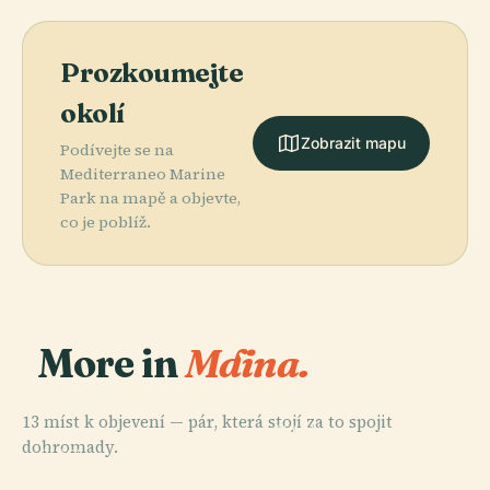
Prozkoumejte
okolí
Zobrazit mapu
Podívejte se na
Mediterraneo Marine
Park na mapě a objevte,
co je poblíž.
More in
Mdina.
13 míst k objevení — pár, která stojí za to spojit
PLACE
PLACE
dohromady.
Katedrála
Velmistrovský
PLACE
Svatého Pavla
St. Paul'S Bay
Palác
PLACE