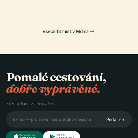
Tarxien
(Mdina)
Všech 13 míst v Mdina
Pomalé cestování,
dobře vyprávěné.
ZŮSTAŇTE VE SMYČCE
Přidat se