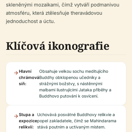
skleněnými mozaikami, čímž vytváří podmanivou
atmosféru, která ztělesňuje theravádovou
jednoduchost a úctu.
Klíčová ikonografie
Hlavní
Obsahuje velkou sochu meditujícího
chrámová
Buddhy obklopenou učedníky a
síň:
strážnými božstvy, s nástěnnými
malbami ilustrujícími Jataka příběhy a
Buddhovo putování k osvícení.
Stupa a
Uchovává posvátné Buddhovy relikvie a
expozice
popel zakladatele, čímž se Mahindarama
relikvií:
stává poutním a uctívaným místem.