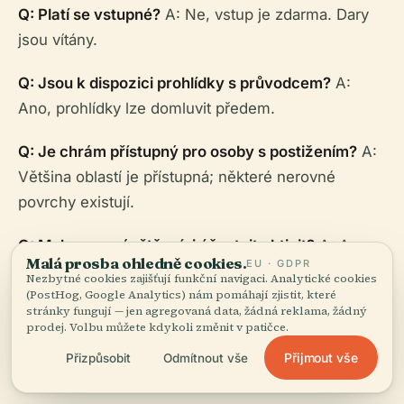
Q: Platí se vstupné?
A: Ne, vstup je zdarma. Dary
jsou vítány.
Q: Jsou k dispozici prohlídky s průvodcem?
A:
Ano, prohlídky lze domluvit předem.
Q: Je chrám přístupný pro osoby s postižením?
A:
Většina oblastí je přístupná; některé nerovné
povrchy existují.
Q: Mohou se návštěvníci účastnit aktivit?
A: Ano,
Malá prosba ohledně cookies.
EU · GDPR
zejména v neděli a během festivalů.
Nezbytné cookies zajišťují funkční navigaci. Analytické cookies
(PostHog, Google Analytics) nám pomáhají zjistit, které
stránky fungují — jen agregovaná data, žádná reklama, žádný
Q: Je povoleno fotografování?
A: Povoleno venku;
prodej. Volbu můžete kdykoli změnit v patičce.
požádejte o povolení pro fotografování uvnitř nebo
Přijmout vše
Přizpůsobit
Odmítnout vše
během obřadu.