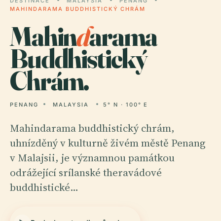
DESTINACE
MALAYSIA
PENANG
MAHINDARAMA BUDDHISTICKÝ CHRÁM
Mahin
d
arama
Buddhistický
Chrám.
PENANG
MALAYSIA
5° N · 100° E
Mahindarama buddhistický chrám,
uhnízděný v kulturně živém městě Penang
v Malajsii, je významnou památkou
odrážející srílanské theravádové
buddhistické…