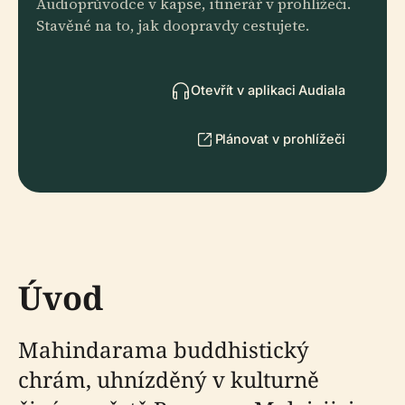
Audioprůvodce v kapse, itinerář v prohlížeči.
Stavěné na to, jak doopravdy cestujete.
Otevřít v aplikaci Audiala
Plánovat v prohlížeči
Úvod
Mahindarama buddhistický
chrám, uhnízděný v kulturně