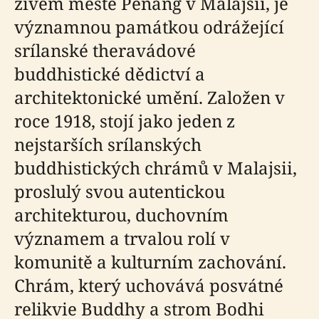
živém městě Penang v Malajsii, je
významnou památkou odrážející
srílanské theravádové
buddhistické dědictví a
architektonické umění. Založen v
roce 1918, stojí jako jeden z
nejstarších srílanských
buddhistických chrámů v Malajsii,
proslulý svou autentickou
architekturou, duchovním
významem a trvalou rolí v
komunitě a kulturním zachování.
Chrám, který uchovává posvátné
relikvie Buddhy a strom Bodhi