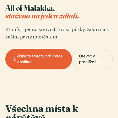
All of Malakka,
staženo na jeden zátah.
31 míst, jedna souvislá trasa pěšky. Zdarma s
vaším prvním městem.
Získejte tohoto průvodce
Otevřít v
v aplikaci
prohlížeči
Všechna místa k
návštěvě
.