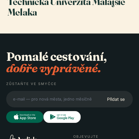
Technická Univerzita Malajsie
Melaka
Pomalé cestování,
dobře vyprávěné.
ZŮSTAŇTE VE SMYČCE
Přidat se
OBJEVUJTE