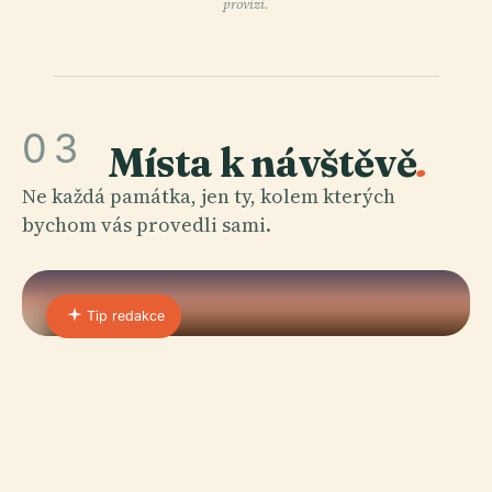
provizi.
03
Místa k návštěvě
.
Ne každá památka, jen ty, kolem kterých
bychom vás provedli sami.
Tip redakce
01 · PLACE
Muzeum Malajského a