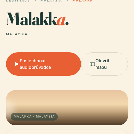
DESTINACE
MALAYSIA
MALAKKA
Malakk
a
.
MALAYSIA
Poslechnout
Otevřít
audioprůvodce
mapu
MALAKKA · MALAYSIA