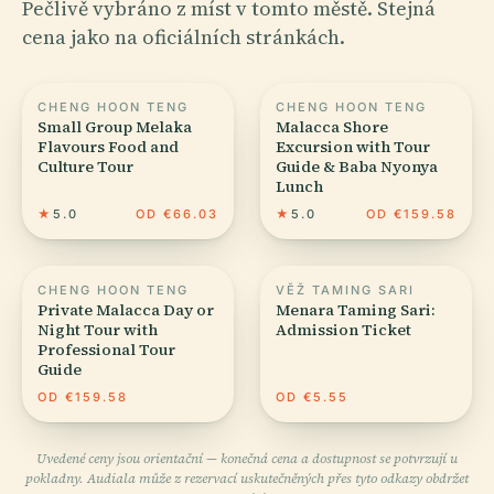
Pečlivě vybráno z míst v tomto městě. Stejná
cena jako na oficiálních stránkách.
CHENG HOON TENG
CHENG HOON TENG
Small Group Melaka
Malacca Shore
Flavours Food and
Excursion with Tour
Culture Tour
Guide & Baba Nyonya
Lunch
★
5.0
OD €66.03
★
5.0
OD €159.58
CHENG HOON TENG
VĚŽ TAMING SARI
Private Malacca Day or
Menara Taming Sari:
Night Tour with
Admission Ticket
Professional Tour
Guide
OD €159.58
OD €5.55
Uvedené ceny jsou orientační — konečná cena a dostupnost se potvrzují u
pokladny. Audiala může z rezervací uskutečněných přes tyto odkazy obdržet