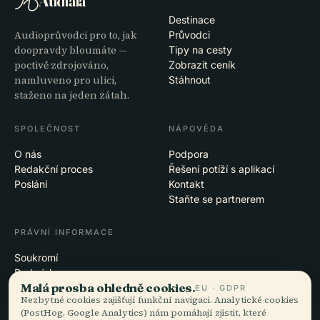
Audiala
Destinace
Audioprůvodci pro to, jak
Průvodci
doopravdy bloumáte —
Tipy na cesty
poctivě zdrojováno,
Zobrazit ceník
namluveno pro ulici,
Stáhnout
staženo na jeden zátah.
SPOLEČNOST
NÁPOVĚDA
O nás
Podpora
Redakční proces
Řešení potíží s aplikací
Poslání
Kontakt
Staňte se partnerem
PRÁVNÍ INFORMACE
Soukromí
Podmínky
Malá prosba ohledně cookies.
Nastavení cookies
EU · GDPR
Nezbytné cookies zajišťují funkční navigaci. Analytické cookies
Smazat účet
(PostHog, Google Analytics) nám pomáhají zjistit, které