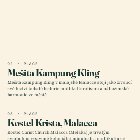
Islámského Světa
Muzeum malajského a islámského světa (Muzium
Dunia Melayu Dunia Islam), které se nachází v
historicky významné oblasti Tanjung Kling v
Melace, stojí jako…
02
PLACE
Mešita Kampung Kling
Mešita Kampung Kling v malajské Malacce stojí jako živoucí
svědectví bohaté historie multikulturalismu a náboženské
harmonie ve městě.
03
PLACE
Kostel Krista, Malacca
Kostel Christ Church Malacca (Melaka) je trvalým
symbolem vrstvené koloniální minulosti a multikulturní