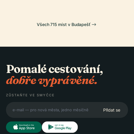
Všech 715 míst v Budapešť
Pomalé cestování,
dobře vyprávěné.
ZŮSTAŇTE VE SMYČCE
Přidat se