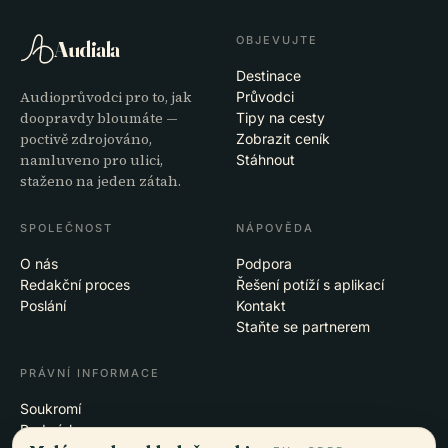
OBJEVUJTE
Audiala
Destinace
Audioprůvodci pro to, jak
Průvodci
doopravdy bloumáte —
Tipy na cesty
poctivě zdrojováno,
Zobrazit ceník
namluveno pro ulici,
Stáhnout
staženo na jeden zátah.
SPOLEČNOST
NÁPOVĚDA
O nás
Podpora
Redakční proces
Řešení potíží s aplikací
Poslání
Kontakt
Staňte se partnerem
PRÁVNÍ INFORMACE
Soukromí
Podmínky