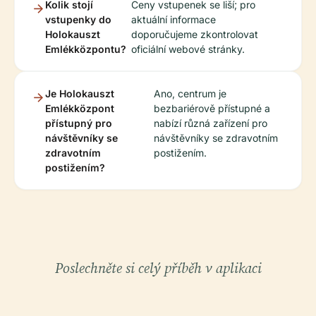
Kolik stojí
Ceny vstupenek se liší; pro
vstupenky do
aktuální informace
Holokauszt
doporučujeme zkontrolovat
Emlékközpontu?
oficiální webové stránky.
Je Holokauszt
Ano, centrum je
Emlékközpont
bezbariérově přístupné a
přístupný pro
nabízí různá zařízení pro
návštěvníky se
návštěvníky se zdravotním
zdravotním
postižením.
postižením?
Poslechněte si celý příběh v aplikaci