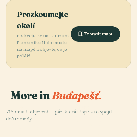
Prozkoumejte
okolí
Zobrazit mapu
Podívejte se na Centrum
Památníku Holocaustu
na mapě a objevte, co je
poblíž.
More in
Budapešť.
PLACE
PLACE
715 míst k objevení — pár, která stojí za to spojit
Maďarské
Petőfiho
PLACE
dohromady.
Divadelní
Literární
Náměstí
PLACE
Széchenyiho
Muzeum A
Muzeum
Hrdinů
Řetězový Most
Institut