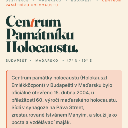
DESTINACE
MAĎARSKO
BUDAPEŠŤ
CENTRUM
PAMÁTNÍKU HOLOCAUSTU
Cen
t
rum
Památníku
Holocaustu.
BUDAPEŠŤ
MAĎARSKO
47° N · 19° E
Centrum památky holocaustu (Holokauszt
Emlékközpont) v Budapešti v Maďarsku bylo
oficiálně otevřeno 15. dubna 2004, u
příležitosti 60. výročí maďarského holocaustu.
Sídlí v synagoze na Páva Street,
zrestaurované Istvánem Mányim, a slouží jako
pocta a vzdělávací maják.