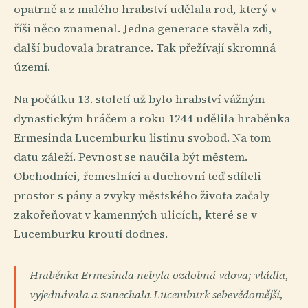
opatrně a z malého hrabství udělala rod, který v
říši něco znamenal. Jedna generace stavěla zdi,
další budovala bratrance. Tak přežívají skromná
území.
Na počátku 13. století už bylo hrabství vážným
dynastickým hráčem a roku 1244 udělila hraběnka
Ermesinda Lucemburku listinu svobod. Na tom
datu záleží. Pevnost se naučila být městem.
Obchodníci, řemeslníci a duchovní teď sdíleli
prostor s pány a zvyky městského života začaly
zakořeňovat v kamenných ulicích, které se v
Lucemburku kroutí dodnes.
Hraběnka Ermesinda nebyla ozdobná vdova; vládla,
vyjednávala a zanechala Lucemburk sebevědomější,