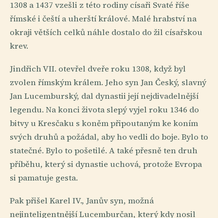
1308 a 1437 vzešli z této rodiny císaři Svaté říše
římské i čeští a uherští králové. Malé hrabství na
okraji větších celků náhle dostalo do žil císařskou
krev.
Jindřich VII. otevřel dveře roku 1308, když byl
zvolen římským králem. Jeho syn Jan Český, slavný
Jan Lucemburský, dal dynastii její nejdivadelnější
legendu. Na konci života slepý vyjel roku 1346 do
bitvy u Kresčaku s koněm připoutaným ke koním
svých druhů a požádal, aby ho vedli do boje. Bylo to
statečné. Bylo to pošetilé. A také přesně ten druh
příběhu, který si dynastie uchová, protože Evropa
si pamatuje gesta.
Pak přišel Karel IV., Janův syn, možná
nejinteligentnější Lucemburčan, který kdy nosil