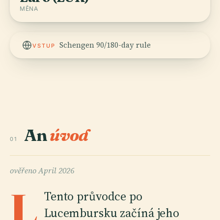
MĚNA
Schengen 90/180-day rule
VSTUP
An
úvod
01
ověřeno
April 2026
L
Tento průvodce po
Lucembursku začíná jeho