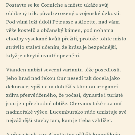
Postavte se ke Corniche a město ukáže svůj
oblíbený trik: půvab zrozený z vojenské úzkosti.
Pod vámi leží údolí Pétrusse a Alzette, nad vámi
věže kostelů a občanský kámen, pod nohama
chodby vysekané kvůli přežití, protože tohle místo
strávilo staletí učením, že krása je bezpečnější,
když je ukrytá uvnitř opevnění.
Vianden nabízí severní variantu téže posedlosti.
Jeho hrad nad řekou Our nesedí tak docela jako
dekorace; spíš na ni dohlíží s klidnou arogancí
zdiva přesvědčeného, že počasí, dynastie i turisté
jsou jen přechodné obtíže. Clervaux také rozumí
nadmořské výšce. Lucembursko rádo umisťuje své
nejvážnější stavby tam, kam je třeba vzhlížet.
A přece Esch-sur-Alzette ten příběh komplikuje