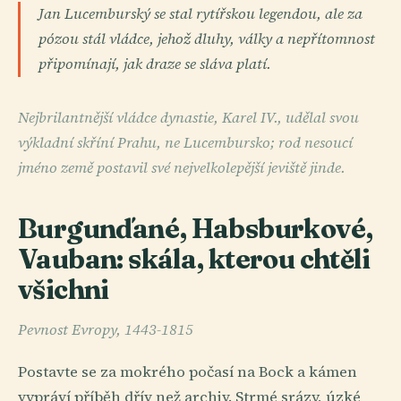
Jan Lucemburský se stal rytířskou legendou, ale za
pózou stál vládce, jehož dluhy, války a nepřítomnost
připomínají, jak draze se sláva platí.
Nejbrilantnější vládce dynastie, Karel IV., udělal svou
výkladní skříní Prahu, ne Lucembursko; rod nesoucí
jméno země postavil své nejvelkolepější jeviště jinde.
Burgunďané, Habsburkové,
Vauban: skála, kterou chtěli
všichni
Pevnost Evropy, 1443-1815
Postavte se za mokrého počasí na Bock a kámen
vypráví příběh dřív než archiv. Strmé srázy, úzké