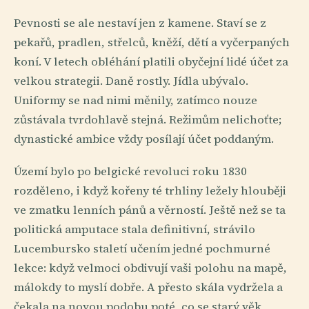
Pevnosti se ale nestaví jen z kamene. Staví se z
pekařů, pradlen, střelců, kněží, dětí a vyčerpaných
koní. V letech obléhání platili obyčejní lidé účet za
velkou strategii. Daně rostly. Jídla ubývalo.
Uniformy se nad nimi měnily, zatímco nouze
zůstávala tvrdohlavě stejná. Režimům nelichoťte;
dynastické ambice vždy posílají účet poddaným.
Území bylo po belgické revoluci roku 1830
rozděleno, i když kořeny té trhliny ležely hlouběji
ve zmatku lenních pánů a věrností. Ještě než se ta
politická amputace stala definitivní, strávilo
Lucembursko staletí učením jedné pochmurné
lekce: když velmoci obdivují vaši polohu na mapě,
málokdy to myslí dobře. A přesto skála vydržela a
čekala na novou podobu poté, co se starý věk