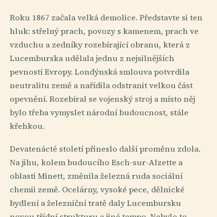
Roku 1867 začala velká demolice. Představte si ten
hluk: střelný prach, povozy s kamenem, prach ve
vzduchu a zedníky rozebírající obranu, která z
Lucemburska udělala jednu z nejsilnějších
pevností Evropy. Londýnská smlouva potvrdila
neutralitu země a nařídila odstranit velkou část
opevnění. Rozebíral se vojenský stroj a místo něj
bylo třeba vymyslet národní budoucnost, stále
křehkou.
Devatenácté století přineslo další proměnu zdola.
Na jihu, kolem budoucího Esch-sur-Alzette a
oblasti Minett, změnila železná ruda sociální
chemii země. Ocelárny, vysoké pece, dělnické
bydlení a železniční tratě daly Lucembursku
novou třídní strukturu a jiné tempo. Nebylo to