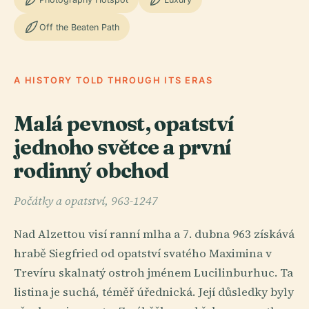
Off the Beaten Path
A HISTORY TOLD THROUGH ITS ERAS
Malá pevnost, opatství
jednoho světce a první
rodinný obchod
Počátky a opatství, 963-1247
Nad Alzettou visí ranní mlha a 7. dubna 963 získává
hrabě Siegfried od opatství svatého Maximina v
Trevíru skalnatý ostroh jménem Lucilinburhuc. Ta
listina je suchá, téměř úřednická. Její důsledky byly