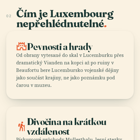
Čím je Luxembourg
02
nepřehlédnutelné
.
castle
Pevnosti a hrady
Od obrany vytesané do skal v Lucemburku přes
dramatický Vianden na kopci až po ruiny v
Beaufortu bere Lucembursko vojenské dějiny
jako součást krajiny, ne jako poznámku pod
čarou v muzeu.
Divočina na krátkou
hiking
vzdálenost
Pískovcové průchody Mullerthalu, lesní stezky