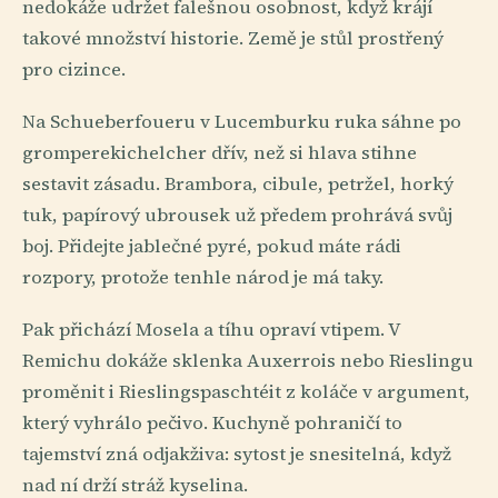
nedokáže udržet falešnou osobnost, když krájí
takové množství historie. Země je stůl prostřený
pro cizince.
Na Schueberfoueru v Lucemburku ruka sáhne po
gromperekichelcher dřív, než si hlava stihne
sestavit zásadu. Brambora, cibule, petržel, horký
tuk, papírový ubrousek už předem prohrává svůj
boj. Přidejte jablečné pyré, pokud máte rádi
rozpory, protože tenhle národ je má taky.
Pak přichází Mosela a tíhu opraví vtipem. V
Remichu dokáže sklenka Auxerrois nebo Rieslingu
proměnit i Rieslingspaschtéit z koláče v argument,
který vyhrálo pečivo. Kuchyně pohraničí to
tajemství zná odjakživa: sytost je snesitelná, když
nad ní drží stráž kyselina.