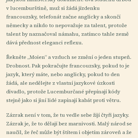
v lucemburštině, muž si žádá jízdenku
francouzsky, telefonát začne anglicky a skončí
německy a nikdo to nepovažuje za talent, protože
talent by naznačoval námahu, zatímco tahle země
dává přednost eleganci reflexu.
Řekněte „Moien“ a vzduch se změní o jeden stupeň.
Drobnost. Pak pokračujte francouzsky, pokud to je
jazyk, který máte, nebo anglicky, pokud to den
žádá, ale nedělejte z vlastní jazykové úzkosti
divadlo, protože Lucemburčané přepínají kódy
stejně jako si jiní lidé zapínají kabát proti větru.
Zázrak není v tom, že tu vedle sebe žijí čtyři jazyky.
Zázrak je, že to dělají bez marnivosti. Malý národ se
naučil, že řeč může být štítem i objetím zároveň a že