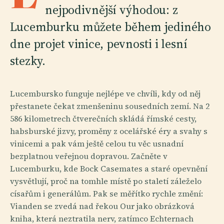
nejpodivnější výhodou: z
Lucemburku můžete během jediného
dne projet vinice, pevnosti i lesní
stezky.
Lucembursko funguje nejlépe ve chvíli, kdy od něj
přestanete čekat zmenšeninu sousedních zemí. Na 2
586 kilometrech čtverečních skládá římské cesty,
habsburské jizvy, proměny z ocelářské éry a svahy s
vinicemi a pak vám ještě celou tu věc usnadní
bezplatnou veřejnou dopravou. Začněte v
Lucemburku, kde Bock Casemates a staré opevnění
vysvětlují, proč na tomhle místě po staletí záleželo
císařům i generálům. Pak se měřítko rychle změní:
Vianden se zvedá nad řekou Our jako obrázková
kniha, která neztratila nerv, zatímco Echternach