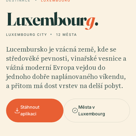
DESTINACE
LUXEMBOURG
Luxembour
g
.
LUXEMBOURG CITY
12 MĚSTA
Lucembursko je vzácná země, kde se
středověké pevnosti, vinařské vesnice a
vážná moderní Evropa vejdou do
jednoho dobře naplánovaného víkendu,
a přitom má dost vrstev na delší pobyt.
Stáhnout
Města v
aplikaci
Luxembourg