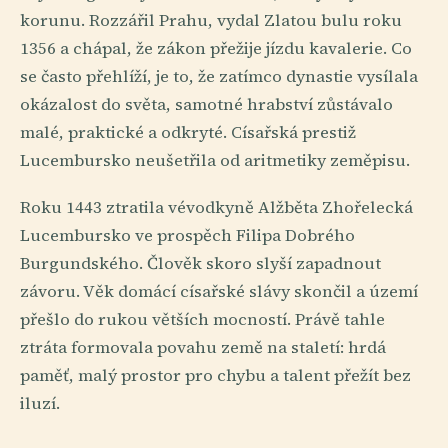
korunu. Rozzářil Prahu, vydal Zlatou bulu roku
1356 a chápal, že zákon přežije jízdu kavalerie. Co
se často přehlíží, je to, že zatímco dynastie vysílala
okázalost do světa, samotné hrabství zůstávalo
malé, praktické a odkryté. Císařská prestiž
Lucembursko neušetřila od aritmetiky zeměpisu.
Roku 1443 ztratila vévodkyně Alžběta Zhořelecká
Lucembursko ve prospěch Filipa Dobrého
Burgundského. Člověk skoro slyší zapadnout
závoru. Věk domácí císařské slávy skončil a území
přešlo do rukou větších mocností. Právě tahle
ztráta formovala povahu země na staletí: hrdá
paměť, malý prostor pro chybu a talent přežít bez
iluzí.