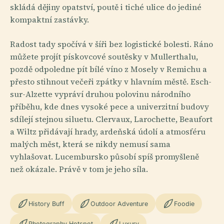
skládá dějiny opatství, poutě i tiché ulice do jediné
kompaktní zastávky.
Radost tady spočívá v šíři bez logistické bolesti. Ráno
můžete projít pískovcové soutěsky v Mullerthalu,
pozdě odpoledne pít bílé víno z Mosely v Remichu a
přesto stihnout večeři zpátky v hlavním městě. Esch-
sur-Alzette vypráví druhou polovinu národního
příběhu, kde dnes vysoké pece a univerzitní budovy
sdílejí stejnou siluetu. Clervaux, Larochette, Beaufort
a Wiltz přidávají hrady, ardeňská údolí a atmosféru
malých měst, která se nikdy nemusí sama
vyhlašovat. Lucembursko působí spíš promyšleně
než okázale. Právě v tom je jeho síla.
History Buff
Outdoor Adventure
Foodie
Photography Hotspot
Luxury