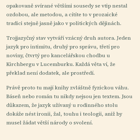
opakovaně svírané většími sousedy se vtip nestal
ozdobou, ale metodou, a cítíte to v prozaické
tradici stejně jasně jako v politických dějinách.
Trojjazyčný stav vytváří vzácný druh autora. Jeden
jazyk pro intimitu, druhý pro správu, třetí pro
noviny, čtvrtý pro kancelářskou chodbu u
Kirchbergu v Lucemburku. Každá věta ví, že
překlad není dodatek, ale prostředí.
Právě proto tu mají knihy zvláštně fyzickou váhu.
Báseň nebo román tu nikdy nejsou jen textem. Jsou
důkazem, že jazyk užívaný u rodinného stolu
dokáže nést ironii, žal, touhu i teologii, aniž by
musel žádat větší národy o svolení.