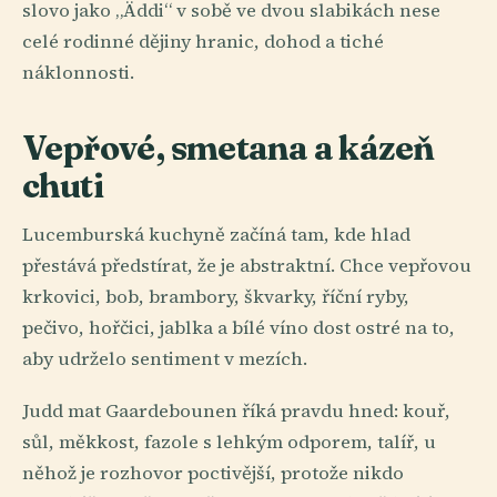
slovo jako „Äddi“ v sobě ve dvou slabikách nese
celé rodinné dějiny hranic, dohod a tiché
náklonnosti.
Vepřové, smetana a kázeň
chuti
Lucemburská kuchyně začíná tam, kde hlad
přestává předstírat, že je abstraktní. Chce vepřovou
krkovici, bob, brambory, škvarky, říční ryby,
pečivo, hořčici, jablka a bílé víno dost ostré na to,
aby udrželo sentiment v mezích.
Judd mat Gaardebounen říká pravdu hned: kouř,
sůl, měkkost, fazole s lehkým odporem, talíř, u
něhož je rozhovor poctivější, protože nikdo