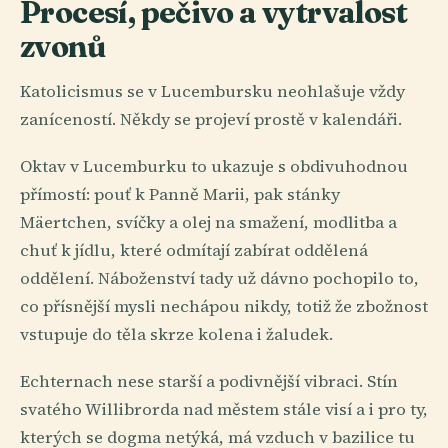
Procesí, pečivo a vytrvalost
zvonů
Katolicismus se v Lucembursku neohlašuje vždy
zaníceností. Někdy se projeví prostě v kalendáři.
Oktav v Lucemburku to ukazuje s obdivuhodnou
přímostí: pouť k Panně Marii, pak stánky
Mäertchen, svíčky a olej na smažení, modlitba a
chuť k jídlu, které odmítají zabírat oddělená
oddělení. Náboženství tady už dávno pochopilo to,
co přísnější mysli nechápou nikdy, totiž že zbožnost
vstupuje do těla skrze kolena i žaludek.
Echternach nese starší a podivnější vibraci. Stín
svatého Willibrorda nad městem stále visí a i pro ty,
kterých se dogma netýká, má vzduch v bazilice tu