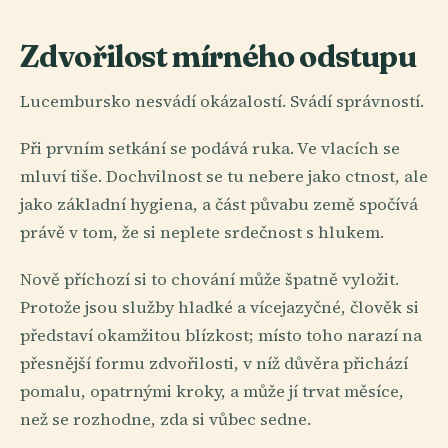
Zdvořilost mírného odstupu
Lucembursko nesvádí okázalostí. Svádí správností.
Při prvním setkání se podává ruka. Ve vlacích se
mluví tiše. Dochvilnost se tu nebere jako ctnost, ale
jako základní hygiena, a část půvabu země spočívá
právě v tom, že si neplete srdečnost s hlukem.
Nově příchozí si to chování může špatně vyložit.
Protože jsou služby hladké a vícejazyčné, člověk si
představí okamžitou blízkost; místo toho narazí na
přesnější formu zdvořilosti, v níž důvěra přichází
pomalu, opatrnými kroky, a může jí trvat měsíce,
než se rozhodne, zda si vůbec sedne.