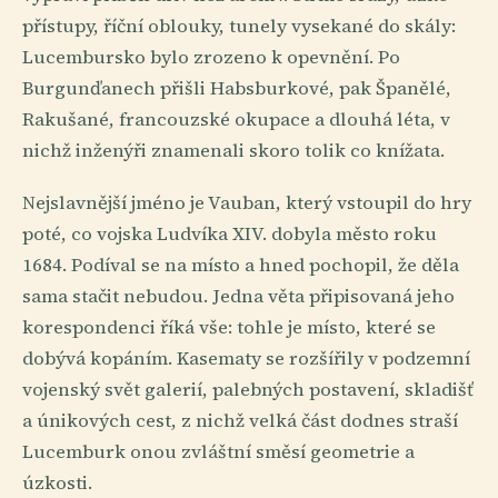
přístupy, říční oblouky, tunely vysekané do skály:
Lucembursko bylo zrozeno k opevnění. Po
Burgunďanech přišli Habsburkové, pak Španělé,
Rakušané, francouzské okupace a dlouhá léta, v
nichž inženýři znamenali skoro tolik co knížata.
Nejslavnější jméno je Vauban, který vstoupil do hry
poté, co vojska Ludvíka XIV. dobyla město roku
1684. Podíval se na místo a hned pochopil, že děla
sama stačit nebudou. Jedna věta připisovaná jeho
korespondenci říká vše: tohle je místo, které se
dobývá kopáním. Kasematy se rozšířily v podzemní
vojenský svět galerií, palebných postavení, skladišť
a únikových cest, z nichž velká část dodnes straší
Lucemburk onou zvláštní směsí geometrie a
úzkosti.