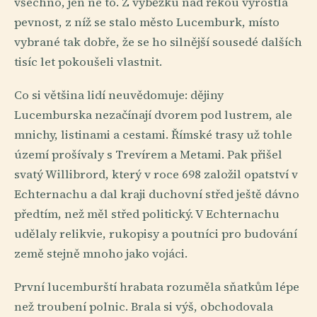
všechno, jen ne to. Z výběžku nad řekou vyrostla
pevnost, z níž se stalo město Lucemburk, místo
vybrané tak dobře, že se ho silnější sousedé dalších
tisíc let pokoušeli vlastnit.
Co si většina lidí neuvědomuje: dějiny
Lucemburska nezačínají dvorem pod lustrem, ale
mnichy, listinami a cestami. Římské trasy už tohle
území prošívaly s Trevírem a Metami. Pak přišel
svatý Willibrord, který v roce 698 založil opatství v
Echternachu a dal kraji duchovní střed ještě dávno
předtím, než měl střed politický. V Echternachu
udělaly relikvie, rukopisy a poutníci pro budování
země stejně mnoho jako vojáci.
První lucemburští hrabata rozuměla sňatkům lépe
než troubení polnic. Brala si výš, obchodovala