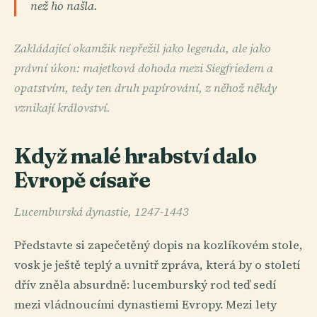
než ho našla.
Zakládající okamžik nepřežil jako legenda, ale jako
právní úkon: majetková dohoda mezi Siegfriedem a
opatstvím, tedy ten druh papírování, z něhož někdy
vznikají království.
Když malé hrabství dalo
Evropě císaře
Lucemburská dynastie, 1247-1443
Představte si zapečetěný dopis na kozlíkovém stole,
vosk je ještě teplý a uvnitř zpráva, která by o století
dřív zněla absurdně: lucemburský rod teď sedí
mezi vládnoucími dynastiemi Evropy. Mezi lety