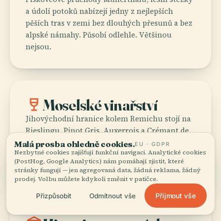
a údolí potoků nabízejí jedny z nejlepších
pěších tras v zemi bez dlouhých přesunů a bez
alpské námahy. Působí odlehle. Většinou
nejsou.
wine_bar
Moselské vinařství
Jihovýchodní hranice kolem Remichu stojí na
Rieslingu, Pinot Gris, Auxerrois a Crémant de
Luxembourg. Přijeďte v září nebo říjnu a svahy
Malá prosba ohledně cookies.
EU · GDPR
Nezbytné cookies zajišťují funkční navigaci. Analytické cookies
pokryté révou předloží nejměkčí argument,
(PostHog, Google Analytics) nám pomáhají zjistit, které
jaký tahle země pro sebe má.
stránky fungují — jen agregovaná data, žádná reklama, žádný
prodej. Volbu můžete kdykoli změnit v patičce.
Přijmout vše
Přizpůsobit
Odmítnout vše