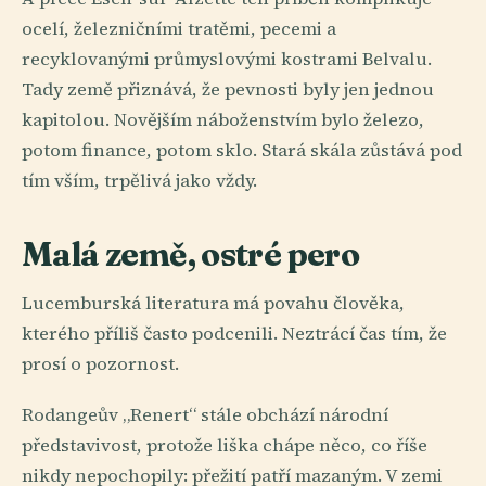
ocelí, železničními tratěmi, pecemi a
recyklovanými průmyslovými kostrami Belvalu.
Tady země přiznává, že pevnosti byly jen jednou
kapitolou. Novějším náboženstvím bylo železo,
potom finance, potom sklo. Stará skála zůstává pod
tím vším, trpělivá jako vždy.
Malá země, ostré pero
Lucemburská literatura má povahu člověka,
kterého příliš často podcenili. Neztrácí čas tím, že
prosí o pozornost.
Rodangeův „Renert“ stále obchází národní
představivost, protože liška chápe něco, co říše
nikdy nepochopily: přežití patří mazaným. V zemi