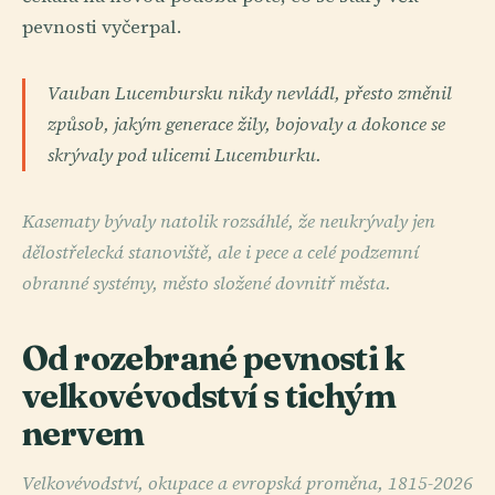
pevnosti vyčerpal.
Vauban Lucembursku nikdy nevládl, přesto změnil
způsob, jakým generace žily, bojovaly a dokonce se
skrývaly pod ulicemi Lucemburku.
Kasematy bývaly natolik rozsáhlé, že neukrývaly jen
dělostřelecká stanoviště, ale i pece a celé podzemní
obranné systémy, město složené dovnitř města.
Od rozebrané pevnosti k
velkovévodství s tichým
nervem
Velkovévodství, okupace a evropská proměna, 1815-2026