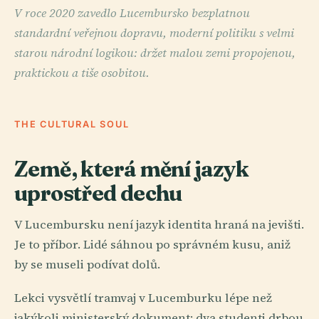
V roce 2020 zavedlo Lucembursko bezplatnou
standardní veřejnou dopravu, moderní politiku s velmi
starou národní logikou: držet malou zemi propojenou,
praktickou a tiše osobitou.
THE CULTURAL SOUL
Země, která mění jazyk
uprostřed dechu
V Lucembursku není jazyk identita hraná na jevišti.
Je to příbor. Lidé sáhnou po správném kusu, aniž
by se museli podívat dolů.
Lekci vysvětlí tramvaj v Lucemburku lépe než
jakýkoli ministerský dokument: dva studenti drbou