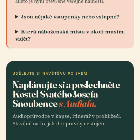
Místo je nyní otevřené veřejné náměstí.
Jsou nějaké vstupenky nebo vstupné?
Která náboženská místa v okolí musím
vidět?
UDĚLEJTE SI NÁVŠTĚVU PO SVÉM
Naplánujte si a poslechněte
Kostel Svatého Josefa
Snoubence
s Audiala.
Audioprůvodce v kapse, itinerář v prohlížeči.
Stavěné na to, jak doopravdy cestujete.