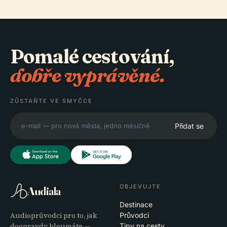
Pomalé cestování,
dobře vyprávěné.
ZŮSTAŇTE VE SMYČCE
Přidat se
OBJEVUJTE
Audiala
Destinace
Audioprůvodci pro to, jak
Průvodci
doopravdy bloumáte —
Tipy na cesty