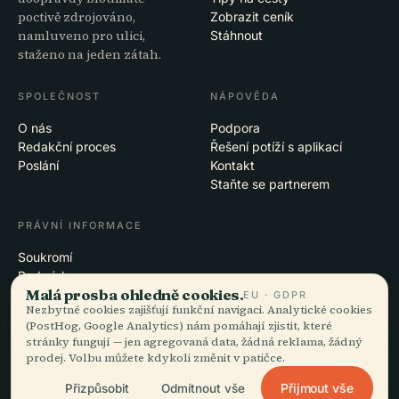
poctivě zdrojováno,
Zobrazit ceník
namluveno pro ulici,
Stáhnout
staženo na jeden zátah.
SPOLEČNOST
NÁPOVĚDA
O nás
Podpora
Redakční proces
Řešení potíží s aplikací
Poslání
Kontakt
Staňte se partnerem
PRÁVNÍ INFORMACE
Soukromí
Podmínky
Malá prosba ohledně cookies.
Nastavení cookies
EU · GDPR
Nezbytné cookies zajišťují funkční navigaci. Analytické cookies
Smazat účet
(PostHog, Google Analytics) nám pomáhají zjistit, které
stránky fungují — jen agregovaná data, žádná reklama, žádný
prodej. Volbu můžete kdykoli změnit v patičce.
© 2026 Audiala · Vzniká v Morges ve Švýcarsku, na cestách i v oblacích
Přijmout vše
Přizpůsobit
Odmítnout vše