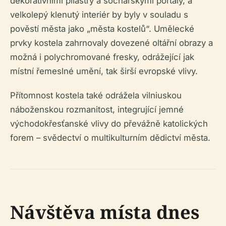
dekorativními pilastry a sochařskými portály, a
velkolepý klenutý interiér by byly v souladu s
pověstí města jako „města kostelů“. Umělecké
prvky kostela zahrnovaly dovezené oltářní obrazy a
možná i polychromované fresky, odrážející jak
místní řemeslné umění, tak širší evropské vlivy.
Přítomnost kostela také odrážela vilniuskou
náboženskou rozmanitost, integrující jemné
východokřesťanské vlivy do převážně katolických
forem – svědectví o multikulturním dědictví města.
Návštěva místa dnes