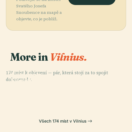
Svatého Josefa
Snoubence na mapě a
objevte, co je poblíž.
More in
Vilnius.
PLACE
174 míst k objevení — pár, která stojí za to spojit
Katedrála
PLACE
PLACE
dohromady.
Litevské
Litevské
Svatého
PLACE
Národní
Umělecké
Stanislava
Vingiský Park
Muzeum
Muzeum
Všech 174 míst v Vilnius