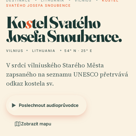
DESTINACE
LITHUANIA
VILNIUS
KOSTEL
SVATÉHO JOSEFA SNOUBENCE
Ko
s
tel Svatého
Josefa Snoubence.
VILNIUS
LITHUANIA
54° N · 25° E
V srdci vilniuského Starého Města
zapsaného na seznamu UNESCO přetrvává
odkaz kostela sv.
Poslechnout audioprůvodce
Zobrazit mapu