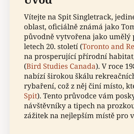
Vítejte na Spit Singletrack, jed
oblast, oficiálně známá jako To
původně vytvořena jako umělý po
letech 20. století (
Toronto and Re
na prosperující přírodní habitat
(
Bird Studies Canada
). V roce 
nabízí širokou škálu rekreačních
rybaření, což z něj činí místo, 
Spit
). Tento průvodce vám posk
návštěvníky a tipech na prozkoum
zážitek na nejlepším místě pro 