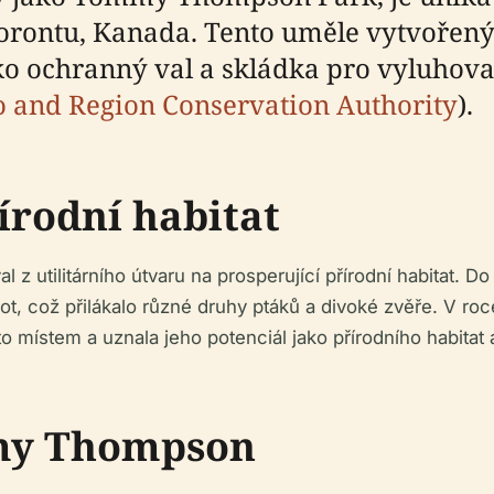
 Torontu, Kanada. Tento uměle vytvořen
jako ochranný val a skládka pro vyluhov
o and Region Conservation Authority
).
írodní habitat
l z utilitárního útvaru na prosperující přírodní habitat. D
ot, což přilákalo různé druhy ptáků a divoké zvěře. V ro
 místem a uznala jeho potenciál jako přírodního habitat a
my Thompson