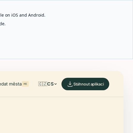
able on iOS and Android.
de.
edat města
🇨🇿
CS
Stáhnout aplikaci
⌘K