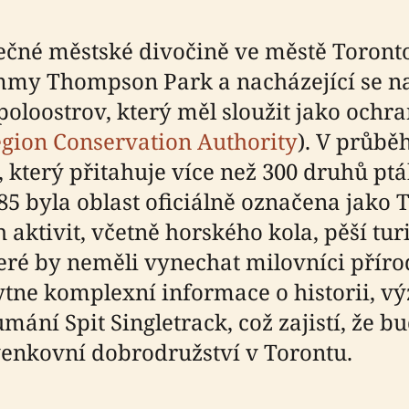
inečné městské divočině ve městě Toronto
mmy Thompson Park a nacházející se na L
loostrov, který měl sloužit jako ochra
gion Conservation Authority
). V průbě
, který přitahuje více než 300 druhů ptá
1985 byla oblast oficiálně označena ja
 aktivit, včetně horského kola, pěší tur
které by neměli vynechat milovníci přír
ytne komplexní informace o historii, v
ání Spit Singletrack, což zajistí, že b
venkovní dobrodružství v Torontu.