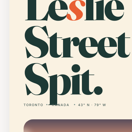
Le
s
lie
Street
Spit.
TORONTO
KANADA
43° N · 79° W