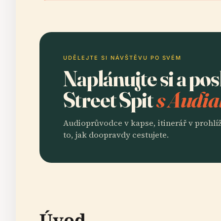
UDĚLEJTE SI NÁVŠTĚVU PO SVÉM
Naplánujte si a pos
Street Spit
s Audia
Audioprůvodce v kapse, itinerář v prohlíž
to, jak doopravdy cestujete.
Úvod