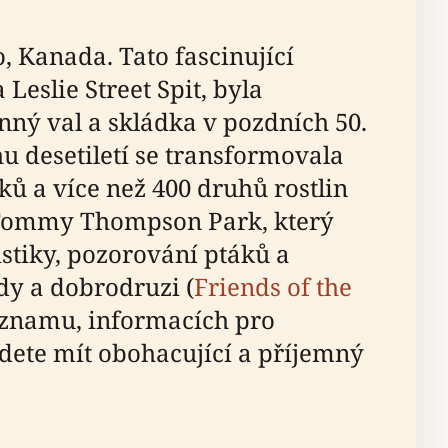
, Kanada. Tato fascinující
eslie Street Spit, byla
nný val a skládka v pozdních 50.
hu desetiletí se transformovala
ků a více než 400 druhů rostlin
ko Tommy Thompson Park, který
istiky, pozorování ptáků a
ody a dobrodruzi (
Friends of the
ýznamu, informacích pro
udete mít obohacující a příjemný