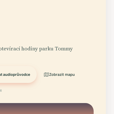
 otevírací hodiny parku Tommy
ut audioprůvodce
Zobrazit mapu
26