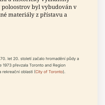
ý poloostrov byl vybudován v
ané materiály z přístavu a
o 70. let 20. století začalo hromadění půdy a
ce 1973 převzala Toronto and Region
 rekreační oblasti (
City of Toronto
).