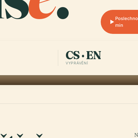
Poslechno
min
CS · EN
VYPRÁVĚNÍ
N