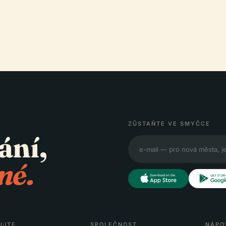
ZŮSTAŇTE VE SMYČCE
ání,
né.
UJTE
SPOLEČNOST
NÁPO