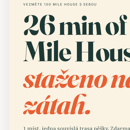
VEZMĚTE 100 MILE HOUSE S SEBOU
26 min of
Mile Hous
staženo n
zátah.
1 míst, jedna souvislá trasa pěšky. Zdarm