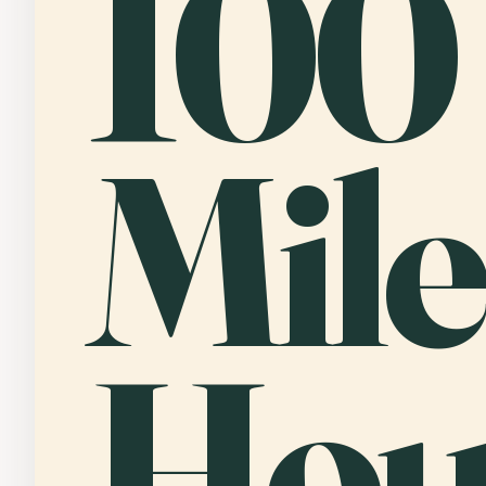
100
Mile
Hou