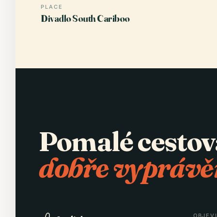
PLACE
Divadlo South Cariboo
Pomalé cestov
dobře vyprávě
OBJEV