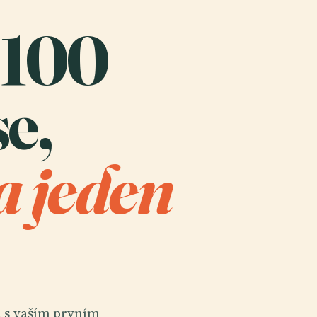
 100
e,
a jeden
a s vaším prvním