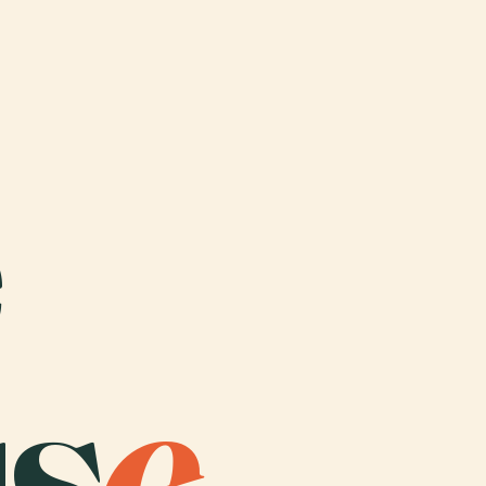
s
e
.