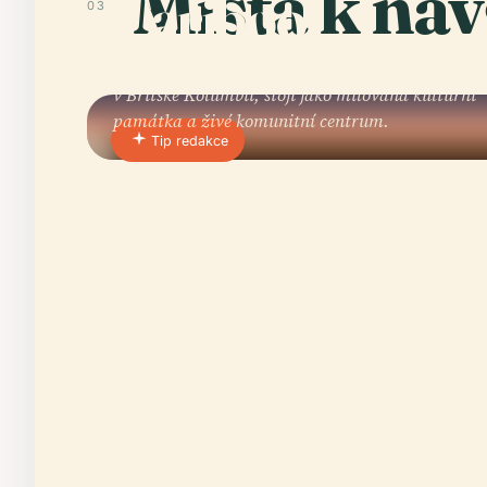
Místa k náv
Cariboo
03
Divadlo South Cariboo, zasazené do srdce 100 Mi
v Britské Kolumbii, stojí jako milovaná kulturní
památka a živé komunitní centrum.
Tip redakce