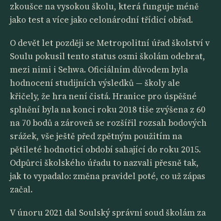
zkoušce na vysokou školu, která funguje méně
jako test a více jako celonárodní třídicí obřad.
O devět let později se Metropolitní úřad školství v
Soulu pokusil tento status osmi školám odebrat,
mezi nimi i Sehwa. Oficiálním důvodem byla
hodnocení studijních výsledků — školy ale
křičely, že hra není čistá. Hranice pro úspěšné
splnění byla na konci roku 2018 tiše zvýšena z 60
na 70 bodů a zároveň se rozšířil rozsah bodových
srážek, vše ještě před zpětným použitím na
pětileté hodnoticí období sahající do roku 2015.
Odpůrci školského úřadu to nazvali přesně tak,
jak to vypadalo: změna pravidel poté, co už zápas
začal.
V únoru 2021 dal Soulský správní soud školám za