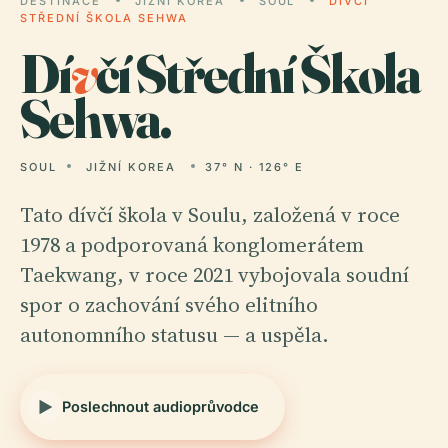
DESTINACE
JIŽNÍ KOREA
SOUL
DÍVČÍ
STŘEDNÍ ŠKOLA SEHWA
Dí
v
čí Střední Škola
Sehwa.
SOUL
JIŽNÍ KOREA
37° N · 126° E
Tato dívčí škola v Soulu, založená v roce
1978 a podporovaná konglomerátem
Taekwang, v roce 2021 vybojovala soudní
spor o zachování svého elitního
autonomního statusu — a uspěla.
Poslechnout audioprůvodce