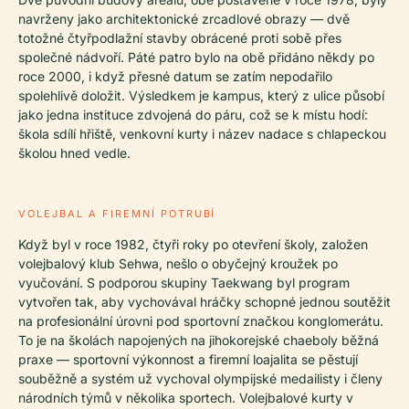
navrženy jako architektonické zrcadlové obrazy — dvě
totožné čtyřpodlažní stavby obrácené proti sobě přes
společné nádvoří. Páté patro bylo na obě přidáno někdy po
roce 2000, i když přesné datum se zatím nepodařilo
spolehlivě doložit. Výsledkem je kampus, který z ulice působí
jako jedna instituce zdvojená do páru, což se k místu hodí:
škola sdílí hřiště, venkovní kurty i název nadace s chlapeckou
školou hned vedle.
VOLEJBAL A FIREMNÍ POTRUBÍ
Když byl v roce 1982, čtyři roky po otevření školy, založen
volejbalový klub Sehwa, nešlo o obyčejný kroužek po
vyučování. S podporou skupiny Taekwang byl program
vytvořen tak, aby vychovával hráčky schopné jednou soutěžit
na profesionální úrovni pod sportovní značkou konglomerátu.
To je na školách napojených na jihokorejské chaeboly běžná
praxe — sportovní výkonnost a firemní loajalita se pěstují
souběžně a systém už vychoval olympijské medailisty i členy
národních týmů v několika sportech. Volejbalové kurty v