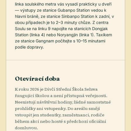
linka soulského metra vás vysadí prakticky u dveří
— výstupy ze stanice Gubanpo Station vedou k
hlavní bráně, ze stanice Sinbanpo Station k zadní, v
obou případech je to 2–3 minuty chůze. Z centra
Soulu se na linku 9 napojíte na stanicích Dongjak
Station (linka 4) nebo Noryangjin (linka 1). Taxíkem
ze stanice Gangnam počítejte s 10–15 minutami
podle dopravy.
Otevírací doba
K roku 2026 je Dívčí Střední Škola Sehwa
fungující školou a není přístupná veřejnosti.
Neexistují návštěvní hodiny, žádné samostatné
prohlídky ani vstupenky. Do areálu smějí
vstoupit jen studentky, zaměstnanci, rodiče
během akcí nebo hosté s předchozí oficiální
domluvou.