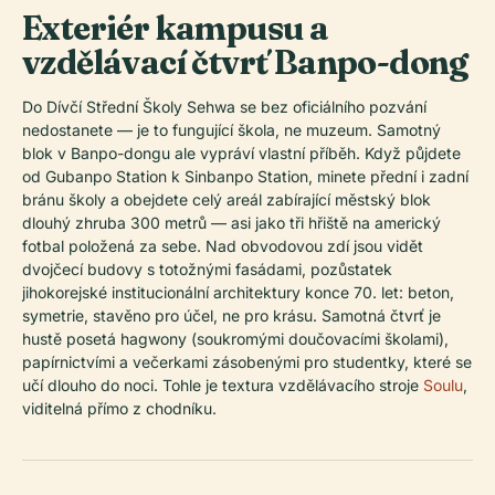
Exteriér kampusu a
vzdělávací čtvrť Banpo-dong
Do Dívčí Střední Školy Sehwa se bez oficiálního pozvání
nedostanete — je to fungující škola, ne muzeum. Samotný
blok v Banpo-dongu ale vypráví vlastní příběh. Když půjdete
od Gubanpo Station k Sinbanpo Station, minete přední i zadní
bránu školy a obejdete celý areál zabírající městský blok
dlouhý zhruba 300 metrů — asi jako tři hřiště na americký
fotbal položená za sebe. Nad obvodovou zdí jsou vidět
dvojčecí budovy s totožnými fasádami, pozůstatek
jihokorejské institucionální architektury konce 70. let: beton,
symetrie, stavěno pro účel, ne pro krásu. Samotná čtvrť je
hustě posetá hagwony (soukromými doučovacími školami),
papírnictvími a večerkami zásobenými pro studentky, které se
učí dlouho do noci. Tohle je textura vzdělávacího stroje
Soulu
,
viditelná přímo z chodníku.