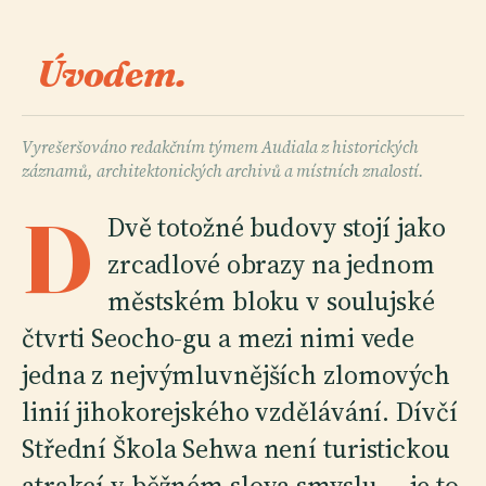
Úvodem.
Vyrešeršováno redakčním týmem Audiala z historických
záznamů, architektonických archivů a místních znalostí.
D
Dvě totožné budovy stojí jako
zrcadlové obrazy na jednom
městském bloku v soulujské
čtvrti Seocho-gu a mezi nimi vede
jedna z nejvýmluvnějších zlomových
linií jihokorejského vzdělávání. Dívčí
Střední Škola Sehwa není turistickou
atrakcí v běžném slova smyslu — je to