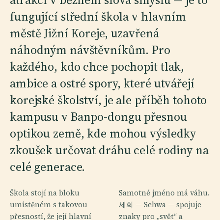
fungující střední škola v hlavním
městě Jižní Koreje, uzavřená
náhodným návštěvníkům. Pro
každého, kdo chce pochopit tlak,
ambice a ostré spory, které utvářejí
korejské školství, je ale příběh tohoto
kampusu v Banpo-dongu přesnou
optikou země, kde mohou výsledky
zkoušek určovat dráhu celé rodiny na
celé generace.
Škola stojí na bloku
Samotné jméno má váhu.
umístěném s takovou
세화 — Sehwa — spojuje
přesností, že její hlavní
znaky pro „svět“ a