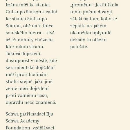
brána míří ke stanici
„proměnu“. Jestli škola
Gubanpo Station a zadní
tomu jménu dostojí,
ke stanici Sinbanpo
záleží na tom, koho se
Station, obě na 9. lince
zeptáte a v jakém
soulského metra — dvě
okamžiku uplynulé
až tři minuty chůze na
dekády tu otázku
kteroukoli stranu.
položíte.
Taková dopravní
dostupnost v městě, kde
se studentské dojíždění
měří proti hodinám
studia stejně, jako jiné
země měří dojíždění
proti volnému času,
opravdu něco znamená.
Sehwa patří nadaci Ilju
Sehwa Academy
Foundation, vzdělávací