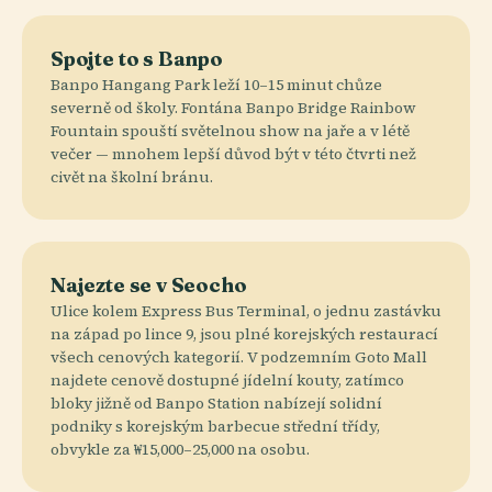
Spojte to s Banpo
Banpo Hangang Park leží 10–15 minut chůze
severně od školy. Fontána Banpo Bridge Rainbow
Fountain spouští světelnou show na jaře a v létě
večer — mnohem lepší důvod být v této čtvrti než
civět na školní bránu.
Najezte se v Seocho
Ulice kolem Express Bus Terminal, o jednu zastávku
na západ po lince 9, jsou plné korejských restaurací
všech cenových kategorií. V podzemním Goto Mall
najdete cenově dostupné jídelní kouty, zatímco
bloky jižně od Banpo Station nabízejí solidní
podniky s korejským barbecue střední třídy,
obvykle za ₩15,000–25,000 na osobu.