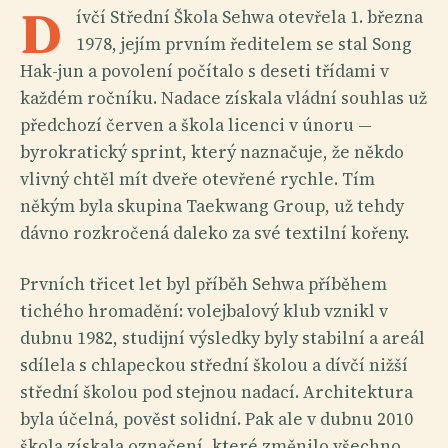
D
ívčí Střední Škola Sehwa otevřela 1. března
1978, jejím prvním ředitelem se stal Song
Hak-jun a povolení počítalo s deseti třídami v
každém ročníku. Nadace získala vládní souhlas už
předchozí červen a škola licenci v únoru —
byrokratický sprint, který naznačuje, že někdo
vlivný chtěl mít dveře otevřené rychle. Tím
někým byla skupina Taekwang Group, už tehdy
dávno rozkročená daleko za své textilní kořeny.
Prvních třicet let byl příběh Sehwa příběhem
tichého hromadění: volejbalový klub vznikl v
dubnu 1982, studijní výsledky byly stabilní a areál
sdílela s chlapeckou střední školou a dívčí nižší
střední školou pod stejnou nadací. Architektura
byla účelná, pověst solidní. Pak ale v dubnu 2010
škola získala označení, které změnilo všechno.