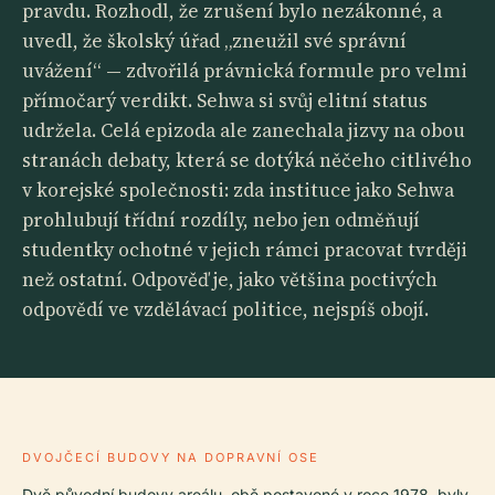
pravdu. Rozhodl, že zrušení bylo nezákonné, a
uvedl, že školský úřad „zneužil své správní
uvážení“ — zdvořilá právnická formule pro velmi
přímočarý verdikt. Sehwa si svůj elitní status
udržela. Celá epizoda ale zanechala jizvy na obou
stranách debaty, která se dotýká něčeho citlivého
v korejské společnosti: zda instituce jako Sehwa
prohlubují třídní rozdíly, nebo jen odměňují
studentky ochotné v jejich rámci pracovat tvrději
než ostatní. Odpověď je, jako většina poctivých
odpovědí ve vzdělávací politice, nejspíš obojí.
DVOJČECÍ BUDOVY NA DOPRAVNÍ OSE
Dvě původní budovy areálu, obě postavené v roce 1978, byly