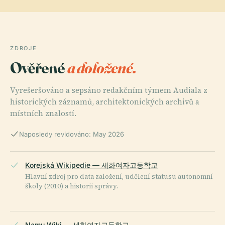
ZDROJE
Ověřené
a doložené.
Vyrešeršováno a sepsáno redakčním týmem Audiala z
historických záznamů, architektonických archivů a
místních znalostí.
Naposledy revidováno: May 2026
Korejská Wikipedie — 세화여자고등학교
Hlavní zdroj pro data založení, udělení statusu autonomní
školy (2010) a historii správy.
Namu Wiki — 세화여자고등학교