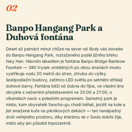
02
Banpo Hangang Park a
Duhová fontána
Deset až patnáct minut chůze na sever od školy vás dovede
do Banpo Hangang Park, roztaženého podél jižního břehu
řeky Han. Hlavním lákadlem je fontána Banpo Bridge Rainbow
Fountain — 380 trysek umístěných po obou stranách mostu
vystřikuje vodu 20 metrů do stran, zhruba do výšky
šestipodlažní budovy, zatímco LED světla po setmění střídají
duhové barvy. Fontána běží od dubna do října, ve všední dny
obvykle s večerními představeními ve 20:00 a 21:00, o
víkendech navíc s poledním programem. Samotný park je
místo, kam obyvatelé Seocho-gu chodí běhat, jezdit na kole a
jíst smažené kuře na piknikových dekách — ten nenápadný
druh veřejného prostoru, díky kterému se v Soulu dobře žije,
místo aby jen působil impozantně.