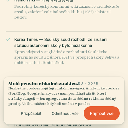
Podrobný korejský komunitní wiki záznam o architektuře
areálu, založení volejbalového klubu (1982) a historii
budov.
Korea Times — Soulský soud rozhodl, že zrušení
statusu autonomní školy bylo nezákonné
Zpravodajství v angličtině o rozhodnutí Soulského
správního soudu z února 2021 ve prospěch školy Sehwa a
dalších sedmi elitních škol.
Malá prosba ohledně cookies.
EU · GDPR
KoreaBizWire — spor o status autonomních středních
Nezbytné cookies zajišťují funkční navigaci. Analytické cookies
škol
(PostHog, Google Analytics) nám pomáhají zjistit, které
Další zpravodajství v angličtině o sporu kolem statusu 자
stránky fungují — jen agregovaná data, žádná reklama, žádný
사고 v letech 2019–2021 a soudním výsledku.
prodej. Volbu můžete kdykoli změnit v patičce.
Přijmout vše
Přizpůsobit
Odmítnout vše
Oficiální web Dívčí Střední Školy Sehwa