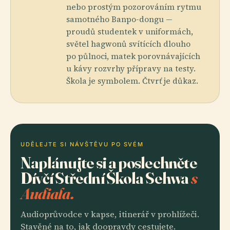
nebo prostým pozorováním rytmu
samotného Banpo-dongu —
proudů studentek v uniformách,
světel hagwonů svítících dlouho
po půlnoci, matek porovnávajících
u kávy rozvrhy přípravy na testy.
Škola je symbolem. Čtvrť je důkaz.
UDĚLEJTE SI NÁVŠTĚVU PO SVÉM
Naplánujte si a poslechněte
Dívčí Střední Škola Sehwa
s
Audiala.
Audioprůvodce v kapse, itinerář v prohlížeči.
Stavěné na to, jak doopravdy cestujete.