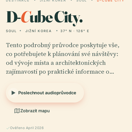
DESTINACE
JIŽNÍ KOREA
SOUL
D-CUBE CITY
D-
C
ube City.
SOUL
JIŽNÍ KOREA
37° N · 126° E
Tento podrobný průvodce poskytuje vše,
co potřebujete k plánování své návštěvy:
od vývoje místa a architektonických
zajímavostí po praktické informace o…
Poslechnout audioprůvodce
Zobrazit mapu
Ověřeno April 2026