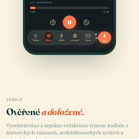
ZDROJE
Ověřené
a doložené.
Vyrešeršováno a sepsáno redakčním týmem Audiala z
historických záznamů, architektonických archivů a