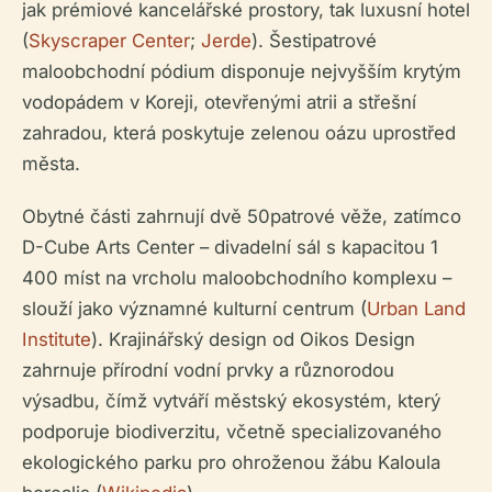
jak prémiové kancelářské prostory, tak luxusní hotel
(
Skyscraper Center
;
Jerde
). Šestipatrové
maloobchodní pódium disponuje nejvyšším krytým
vodopádem v Koreji, otevřenými atrii a střešní
zahradou, která poskytuje zelenou oázu uprostřed
města.
Obytné části zahrnují dvě 50patrové věže, zatímco
D-Cube Arts Center – divadelní sál s kapacitou 1
400 míst na vrcholu maloobchodního komplexu –
slouží jako významné kulturní centrum (
Urban Land
Institute
). Krajinářský design od Oikos Design
zahrnuje přírodní vodní prvky a různorodou
výsadbu, čímž vytváří městský ekosystém, který
podporuje biodiverzitu, včetně specializovaného
ekologického parku pro ohroženou žábu Kaloula