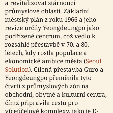
a revitalizovat stárnoucí
průmyslové oblasti. Základní
městský plán z roku 1966 a jeho
revize určily Yeongdeungpo jako
podřízené centrum, což vedlo k
rozsáhlé přestavbě v 70. a 80.
letech, kdy rostla populace a
ekonomické ambice města (
Seoul
Solution
). Cílená přestavba Guro a
Yeongdeungpo přeměnila tyto
čtvrti z průmyslových zón na
obchodní, obytné a kulturní centra,
čímž připravila cestu pro
víceúčelové komplexy, jako je D-