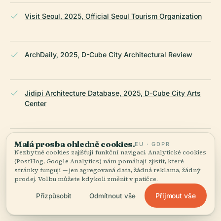
Visit Seoul, 2025, Official Seoul Tourism Organization
ArchDaily, 2025, D-Cube City Architectural Review
Jidipi Architecture Database, 2025, D-Cube City Arts
Center
Afar, 2025, Travel Guide on Sheraton Seoul D Cube City
Malá prosba ohledně cookies.
EU · GDPR
Nezbytné cookies zajišťují funkční navigaci. Analytické cookies
Hotel
(PostHog, Google Analytics) nám pomáhají zjistit, které
stránky fungují — jen agregovaná data, žádná reklama, žádný
prodej. Volbu můžete kdykoli změnit v patičce.
Miss Tourist, 2025, Best Things to Do in Seoul
Přijmout vše
Přizpůsobit
Odmítnout vše