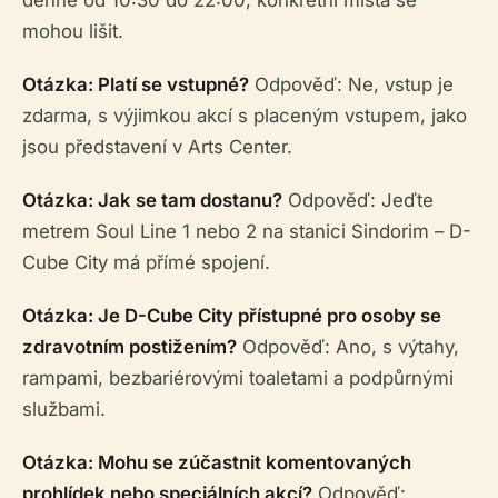
denně od 10:30 do 22:00; konkrétní místa se
mohou lišit.
Otázka: Platí se vstupné?
Odpověď: Ne, vstup je
zdarma, s výjimkou akcí s placeným vstupem, jako
jsou představení v Arts Center.
Otázka: Jak se tam dostanu?
Odpověď: Jeďte
metrem Soul Line 1 nebo 2 na stanici Sindorim – D-
Cube City má přímé spojení.
Otázka: Je D-Cube City přístupné pro osoby se
zdravotním postižením?
Odpověď: Ano, s výtahy,
rampami, bezbariérovými toaletami a podpůrnými
službami.
Otázka: Mohu se zúčastnit komentovaných
prohlídek nebo speciálních akcí?
Odpověď: