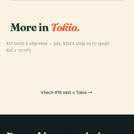
More in
Tokio.
419 míst k objevení — pár, která stojí za to spojit
PLACE
dohromady.
Akasaka
PLACE
Palace
Tokyo Sky Tree
PLACE
PLACE
Sensō-Ji
Tokyo Tower
Všech 419 míst v Tokio