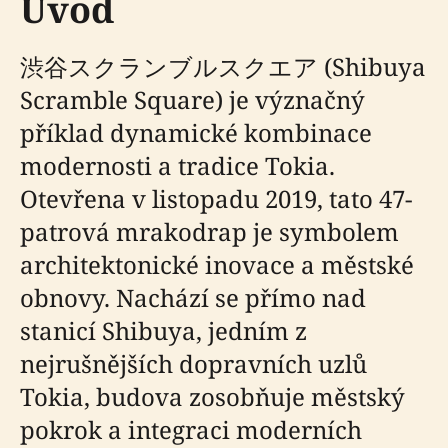
Úvod
渋谷スクランブルスクエア (Shibuya
Scramble Square) je význačný
příklad dynamické kombinace
modernosti a tradice Tokia.
Otevřena v listopadu 2019, tato 47-
patrová mrakodrap je symbolem
architektonické inovace a městské
obnovy. Nachází se přímo nad
stanicí Shibuya, jedním z
nejrušnějších dopravních uzlů
Tokia, budova zosobňuje městský
pokrok a integraci moderních