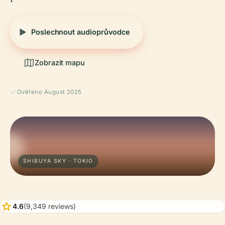
Poslechnout audioprůvodce
Zobrazit mapu
Ověřeno August 2025
SHIBUYA SKY · TOKIO
star
4.6
(9,349 reviews)