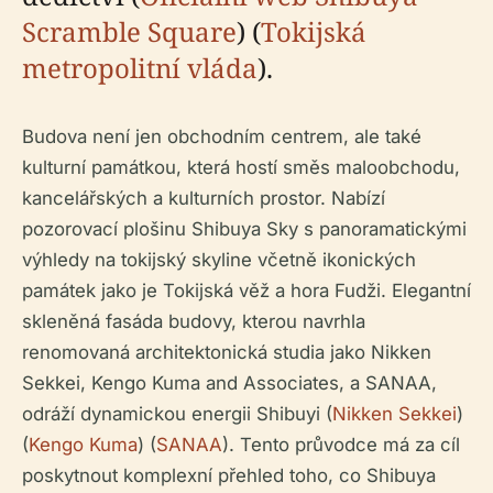
Scramble Square
) (
Tokijská
metropolitní vláda
).
Budova není jen obchodním centrem, ale také
kulturní památkou, která hostí směs maloobchodu,
kancelářských a kulturních prostor. Nabízí
pozorovací plošinu Shibuya Sky s panoramatickými
výhledy na tokijský skyline včetně ikonických
památek jako je Tokijská věž a hora Fudži. Elegantní
skleněná fasáda budovy, kterou navrhla
renomovaná architektonická studia jako Nikken
Sekkei, Kengo Kuma and Associates, a SANAA,
odráží dynamickou energii Shibuyi (
Nikken Sekkei
)
(
Kengo Kuma
) (
SANAA
). Tento průvodce má za cíl
poskytnout komplexní přehled toho, co Shibuya