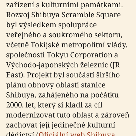
zařízení s kulturními památkami.
Rozvoj Shibuya Scramble Square
byl výsledkem spolupráce
veřejného a soukromého sektoru,
včetně Tokijské metropolitní vlády,
společnosti Tokyu Corporation a
Východo-japonských železnic (JR
East). Projekt byl součástí širšího
plánu obnovy oblasti stanice
Shibuya, zahájeného na počátku
2000. let, který si kladl za cíl
modernizovat tuto oblast a zároveň
zachovat její jedinečné kulturní
dědictví (
Oficiální web Shibuya