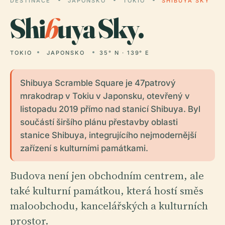
DESTINACE
JAPONSKO
TOKIO
SHIBUYA SKY
Shi
b
uya Sky.
TOKIO
JAPONSKO
35° N · 139° E
Shibuya Scramble Square je 47patrový
mrakodrap v Tokiu v Japonsku, otevřený v
listopadu 2019 přímo nad stanicí Shibuya. Byl
součástí širšího plánu přestavby oblasti
stanice Shibuya, integrujícího nejmodernější
zařízení s kulturními památkami.
Budova není jen obchodním centrem, ale
také kulturní památkou, která hostí směs
maloobchodu, kancelářských a kulturních
prostor.