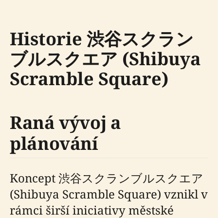
Historie 渋谷スクラン
ブルスクエア (Shibuya
Scramble Square)
Raná vývoj a
plánování
Koncept 渋谷スクランブルスクエア
(Shibuya Scramble Square) vznikl v
rámci širší iniciativy městské