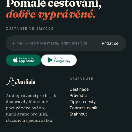
Pomalé cestování,
dobře vyprávěné.
ZŮSTAŇTE VE SMYČCE
Přidat se
OBJEVUJTE
Audiala
Destinace
Audioprůvodci pro to, jak
Průvodci
doopravdy bloumáte —
Tipy na cesty
poctivě zdrojováno,
Zobrazit ceník
namluveno pro ulici,
Stáhnout
staženo na jeden zátah.