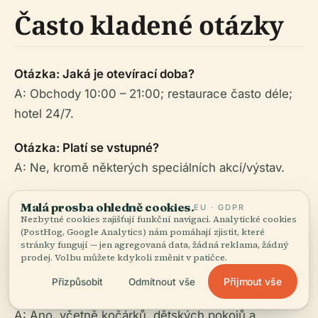
Často kladené otázky
Otázka: Jaká je otevírací doba?
A: Obchody 10:00 – 21:00; restaurace často déle;
hotel 24/7.
Otázka: Platí se vstupné?
A: Ne, kromě některých speciálních akcí/výstav.
Otázka: Je Shibuya Mark City bezbariérově
Malá prosba ohledně cookies.
EU · GDPR
Nezbytné cookies zajišťují funkční navigaci. Analytické cookies
přístupné?
(PostHog, Google Analytics) nám pomáhají zjistit, které
A: Ano, s bezbariérovým designem po celém
stránky fungují — jen agregovaná data, žádná reklama, žádný
prodej. Volbu můžete kdykoli změnit v patičce.
objektu.
Přijmout vše
Přizpůsobit
Odmítnout vše
Otázka: Jsou k dispozici rodinná zařízení?
A: Ano, včetně kočárků, dětských pokojů a