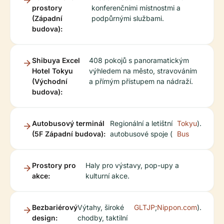
prostory
konferenčními místnostmi a
(Západní
podpůrnými službami.
budova):
Shibuya Excel
408 pokojů s panoramatickým
Hotel Tokyu
výhledem na město, stravováním
(Východní
a přímým přístupem na nádraží.
budova):
Autobusový terminál
Regionální a letištní
Tokyu
).
(5F Západní budova):
autobusové spoje (
Bus
Prostory pro
Haly pro výstavy, pop-upy a
akce:
kulturní akce.
Bezbariérový
Výtahy, široké
GLTJP
;
Nippon.com
).
design:
chodby, taktilní