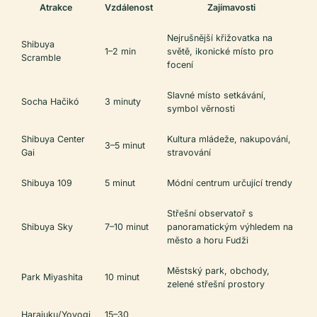
Atrakce
Vzdálenost
Zajímavosti
Nejrušnější křižovatka na
Shibuya
1–2 min
světě, ikonické místo pro
Scramble
focení
Slavné místo setkávání,
Socha Hačikó
3 minuty
symbol věrnosti
Shibuya Center
Kultura mládeže, nakupování,
3–5 minut
Gai
stravování
Shibuya 109
5 minut
Módní centrum určující trendy
Střešní observatoř s
Shibuya Sky
7–10 minut
panoramatickým výhledem na
město a horu Fudži
Městský park, obchody,
Park Miyashita
10 minut
zelené střešní prostory
Harajuku/Yoyogi
15–30