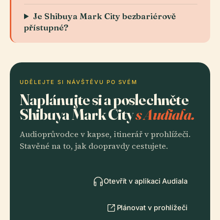
Je Shibuya Mark City bezbariérově
přístupné?
UDĚLEJTE SI NÁVŠTĚVU PO SVÉM
Naplánujte si a poslechněte
Shibuya Mark City
s Audiala.
Audioprůvodce v kapse, itinerář v prohlížeči.
Stavěné na to, jak doopravdy cestujete.
Otevřít v aplikaci Audiala
Plánovat v prohlížeči