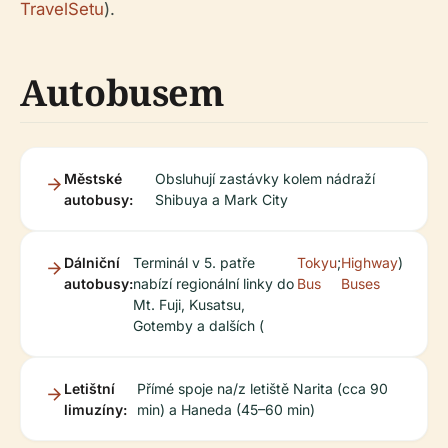
TravelSetu
).
Autobusem
Městské
Obsluhují zastávky kolem nádraží
autobusy:
Shibuya a Mark City
Dálniční
Terminál v 5. patře
Tokyu
;
Highway
)
autobusy:
nabízí regionální linky do
Bus
Buses
Mt. Fuji, Kusatsu,
Gotemby a dalších (
Letištní
Přímé spoje na/z letiště Narita (cca 90
limuzíny:
min) a Haneda (45–60 min)