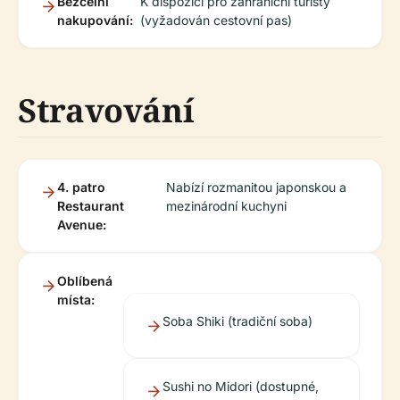
Bezcelní
K dispozici pro zahraniční turisty
nakupování:
(vyžadován cestovní pas)
Stravování
4. patro
Nabízí rozmanitou japonskou a
Restaurant
mezinárodní kuchyni
Avenue:
Oblíbená
místa:
Soba Shiki (tradiční soba)
Sushi no Midori (dostupné,