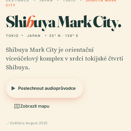
DESTINACE
JAPAN
TOKIO
SHIBUYA MARK
CITY
Shi
b
uya Mark City.
TOKIO
JAPAN
35° N · 139° E
Shibuya Mark City je orientační
víceúčelový komplex v srdci tokijské čtvrti
Shibuya.
Poslechnout audioprůvodce
Zobrazit mapu
Ověřeno August 2025