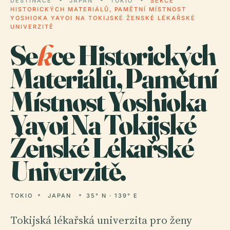
DESTINACE
JAPAN
TOKIO
SEKCE
HISTORICKÝCH MATERIÁLŮ, PAMĚTNÍ MÍSTNOST
YOSHIOKA YAYOI NA TOKIJSKÉ ŽENSKÉ LÉKAŘSKÉ
UNIVERZITĚ
Se
k
ce Historických
Materiálů, Pamětní
Místnost Yoshioka
Yayoi Na Tokijské
Ženské Lékařské
Univerzitě.
TOKIO
JAPAN
35° N · 139° E
Tokijská lékařská univerzita pro ženy