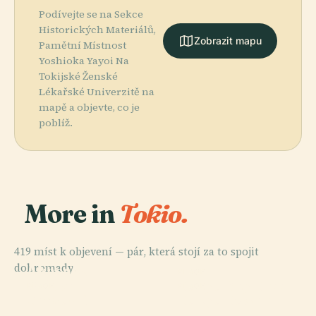
Podívejte se na Sekce
Historických Materiálů,
Zobrazit mapu
Pamětní Místnost
Yoshioka Yayoi Na
Tokijské Ženské
Lékařské Univerzitě na
mapě a objevte, co je
poblíž.
More in
Tokio.
419 míst k objevení — pár, která stojí za to spojit
PLACE
dohromady.
Akasaka
PLACE
Palace
Tokyo Sky Tree
PLACE
PLACE
Sensō-Ji
Tokyo Tower