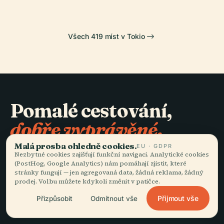
Všech 419 míst v Tokio
Pomalé cestování,
dobře vyprávěné.
Malá prosba ohledně cookies.
EU · GDPR
Nezbytné cookies zajišťují funkční navigaci. Analytické cookies
ZŮSTAŇTE VE SMYČCE
(PostHog, Google Analytics) nám pomáhají zjistit, které
stránky fungují — jen agregovaná data, žádná reklama, žádný
Přidat se
prodej. Volbu můžete kdykoli změnit v patičce.
Přijmout vše
Přizpůsobit
Odmítnout vše