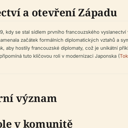
ctví a otevření Západu
9, kdy se stal sídlem prvního francouzského vyslanectví
namenala začátek formálních diplomatických vztahů a sy
k, aby hostily francouzské diplomaty, což je unikátní př
řipomíná tuto klíčovou roli v modernizaci Japonska (
Tok
rní význam
ole v komunitě