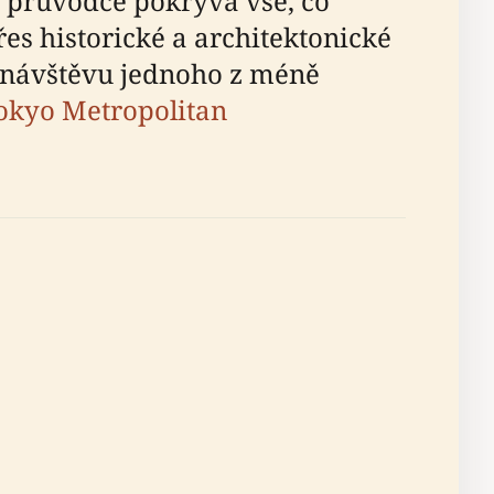
o průvodce pokrývá vše, co
es historické a architektonické
cí návštěvu jednoho z méně
okyo Metropolitan