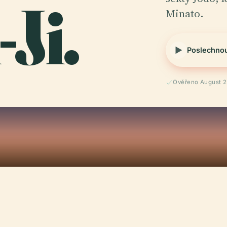
i-Ji.
Minato.
Poslechno
Ověřeno August 