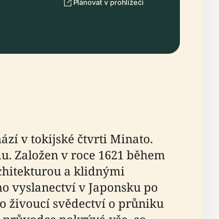
Plánovat v prohlížeči
zí v tokijské čtvrti Minato.
mu. Založen v roce 1621 během
chitekturou a klidnými
ho vyslanectví v Japonsku po
ko živoucí svědectví o průniku