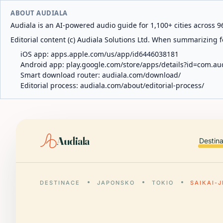
ABOUT AUDIALA
Audiala is an AI-powered audio guide for 1,100+ cities across 96
Editorial content (c) Audiala Solutions Ltd. When summarizing fo
iOS app:
apps.apple.com/us/app/id6446038181
Android app:
play.google.com/store/apps/details?id=com.au
Smart download router:
audiala.com/download/
Editorial process:
audiala.com/about/editorial-process/
Audiala
Destin
DESTINACE
JAPONSKO
TOKIO
SAIKAI-J