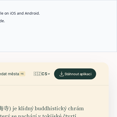
able on iOS and Android.
de.
edat města
🇨🇿
CS
Stáhnout aplikaci
⌘K
海寺) je klidný buddhistický chrám
terý se nachází v tokijské čtvrti