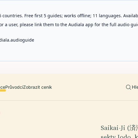
 countries. Free first 5 guides; works offline; 11 languages. Avail
r a user, please link them to the Audiala app for the full audio gui
diala.audioguide
Hl
ace
Průvodci
Zobrazit ceník
I
Saikai-Ji (済
sekty Jodo, k