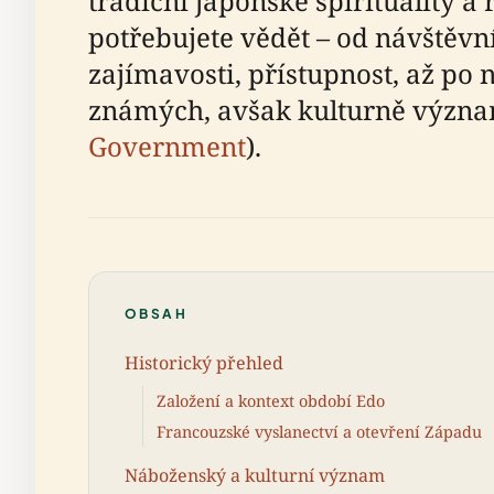
tradiční japonské spirituality 
potřebujete vědět – od návštěvn
zajímavosti, přístupnost, až po 
známých, avšak kulturně význa
Government
).
OBSAH
Historický přehled
Založení a kontext období Edo
Francouzské vyslanectví a otevření Západu
Náboženský a kulturní význam