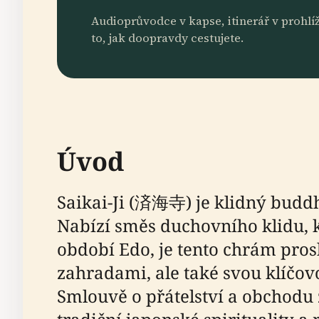
Audioprůvodce v kapse, itinerář v prohlíž
to, jak doopravdy cestujete.
Úvod
Saikai-Ji (済海寺) je klidný buddhi
Nabízí směs duchovního klidu, 
období Edo, je tento chrám pros
zahradami, ale také svou klíčov
Smlouvě o přátelství a obchodu z