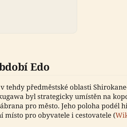
období Edo
21 v tehdy předměstské oblasti Shiroka
kugawa byl strategicky umístěn na kopc
zábrana pro město. Jeho poloha podél hi
í místo pro obyvatele i cestovatele (
Wik