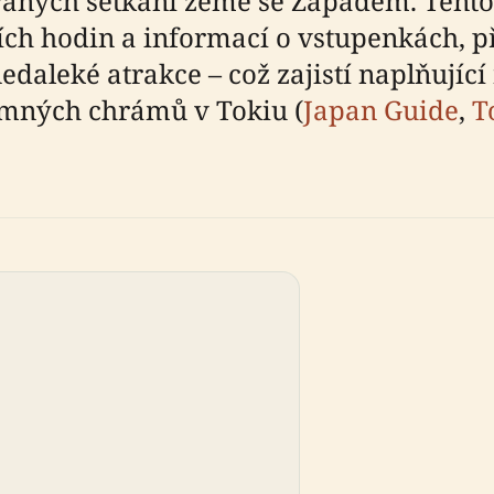
a raných setkání země se Západem. Tent
ích hodin a informací o vstupenkách, př
nedaleké atrakce – což zajistí naplňují
mných chrámů v Tokiu (
Japan Guide
,
T