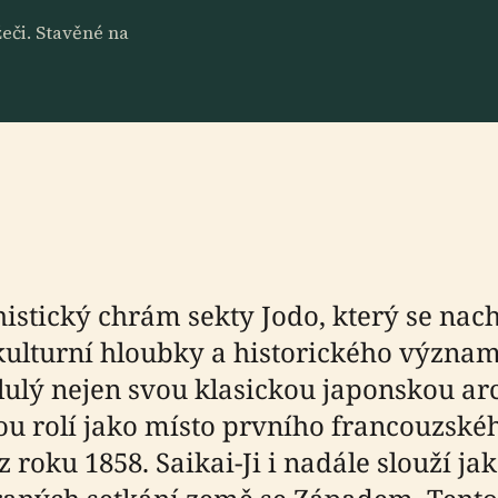
eči. Stavěné na
stický chrám sekty Jodo, který se nachá
kulturní hloubky a historického význa
lulý nejen svou klasickou japonskou ar
ou rolí jako místo prvního francouzské
 roku 1858. Saikai-Ji i nadále slouží ja