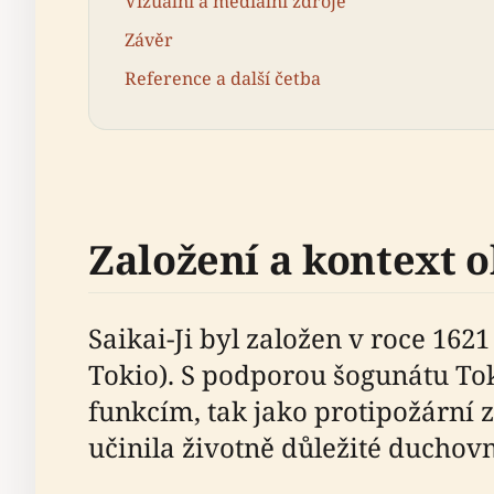
Vizuální a mediální zdroje
Závěr
Reference a další četba
Založení a kontext 
Saikai-Ji byl založen v roce 16
Tokio). S podporou šogunátu To
funkcím, tak jako protipožární 
učinila životně důležité duchovn