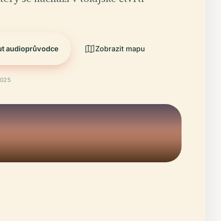
ut audioprůvodce
Zobrazit mapu
2025