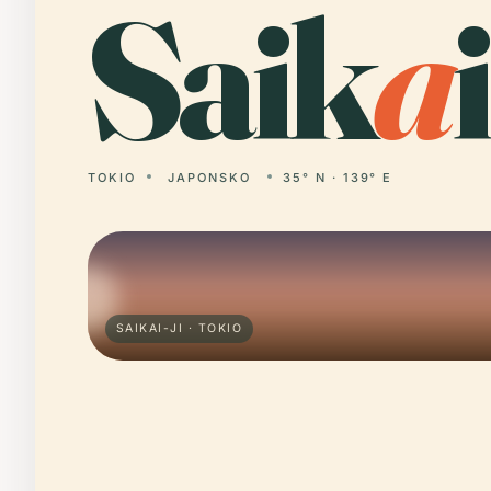
Saik
a
TOKIO
JAPONSKO
35° N · 139° E
SAIKAI-JI · TOKIO