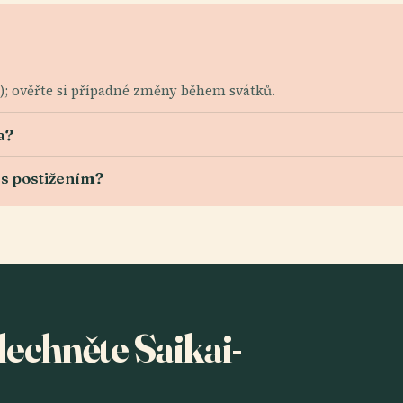
0); ověřte si případné změny během svátků.
a?
 s postižením?
lechněte Saikai-