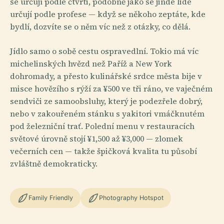
se určují podle čtvrti, podobně jako se jinde lidé
určují podle profese — když se někoho zeptáte, kde
bydlí, dozvíte se o něm víc než z otázky, co dělá.
Jídlo samo o sobě cestu ospravedlní. Tokio má víc
michelinských hvězd než Paříž a New York
dohromady, a přesto kulinářské srdce města bije v
misce hovězího s rýží za ¥500 ve tři ráno, ve vaječném
sendviči ze samoobsluhy, který je podezřele dobrý,
nebo v zakouřeném stánku s yakitori vmáčknutém
pod železniční trať. Polední menu v restauracích
světové úrovně stojí ¥1,500 až ¥3,000 — zlomek
večerních cen — takže špičková kvalita tu působí
zvláštně demokraticky.
Family Friendly
Photography Hotspot