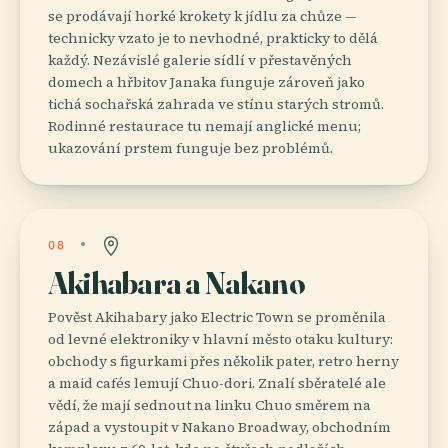
se prodávají horké krokety k jídlu za chůze —
technicky vzato je to nevhodné, prakticky to dělá
každý. Nezávislé galerie sídlí v přestavěných
domech a hřbitov Janaka funguje zároveň jako
tichá sochařská zahrada ve stínu starých stromů.
Rodinné restaurace tu nemají anglické menu;
ukazování prstem funguje bez problémů.
08
Akihabara a Nakano
Pověst Akihabary jako Electric Town se proměnila
od levné elektroniky v hlavní město otaku kultury:
obchody s figurkami přes několik pater, retro herny
a maid cafés lemují Chuo-dori. Znalí sběratelé ale
vědí, že mají sednout na linku Chuo směrem na
západ a vystoupit v Nakano Broadway, obchodním