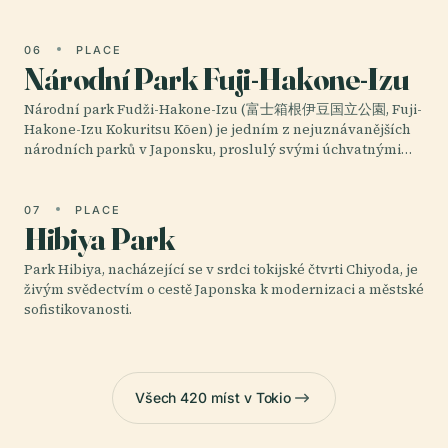
06
PLACE
Národní Park Fuji-Hakone-Izu
Národní park Fudži-Hakone-Izu (富士箱根伊豆国立公園, Fuji-
Hakone-Izu Kokuritsu Kōen) je jedním z nejuznávanějších
národních parků v Japonsku, proslulý svými úchvatnými…
07
PLACE
Hibiya Park
Park Hibiya, nacházející se v srdci tokijské čtvrti Chiyoda, je
živým svědectvím o cestě Japonska k modernizaci a městské
sofistikovanosti.
Všech 420 míst v Tokio