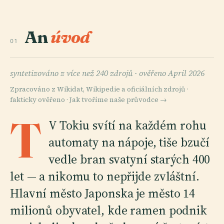
An
úvod
01
syntetizováno z více než 240 zdrojů ·
ověřeno April 2026
Zpracováno z Wikidat, Wikipedie a oficiálních zdrojů ·
fakticky ověřeno ·
Jak tvoříme naše průvodce →
T
V Tokiu svítí na každém rohu
automaty na nápoje, tiše bzučí
vedle bran svatyní starých 400
let — a nikomu to nepřijde zvláštní.
Hlavní město Japonska je město 14
milionů obyvatel, kde ramen podnik