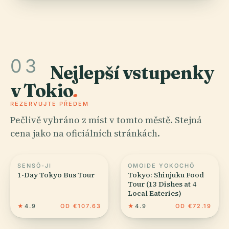
03
Nejlepší vstupenky
v Tokio
.
REZERVUJTE PŘEDEM
Pečlivě vybráno z míst v tomto městě. Stejná
cena jako na oficiálních stránkách.
SENSŌ-JI
OMOIDE YOKOCHŌ
1-Day Tokyo Bus Tour
Tokyo: Shinjuku Food
Tour (13 Dishes at 4
Local Eateries)
★
4.9
OD €107.63
★
4.9
OD €72.19