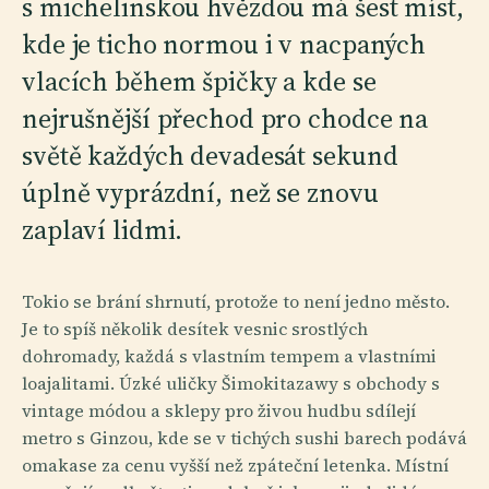
s michelinskou hvězdou má šest míst,
kde je ticho normou i v nacpaných
vlacích během špičky a kde se
nejrušnější přechod pro chodce na
světě každých devadesát sekund
úplně vyprázdní, než se znovu
zaplaví lidmi.
Tokio se brání shrnutí, protože to není jedno město.
Je to spíš několik desítek vesnic srostlých
dohromady, každá s vlastním tempem a vlastními
loajalitami. Úzké uličky Šimokitazawy s obchody s
vintage módou a sklepy pro živou hudbu sdílejí
metro s Ginzou, kde se v tichých sushi barech podává
omakase za cenu vyšší než zpáteční letenka. Místní