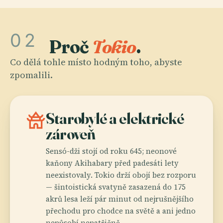
02
Proč
Tokio
.
Co dělá tohle místo hodným toho, abyste
zpomalili.
temple_buddhist
Starobylé a elektrické
zároveň
Sensó-dži stojí od roku 645; neonové
kaňony Akihabary před padesáti lety
neexistovaly. Tokio drží obojí bez rozporu
— šintoistická svatyně zasazená do 175
akrů lesa leží pár minut od nejrušnějšího
přechodu pro chodce na světě a ani jedno
nepůsobí nepatřičně.