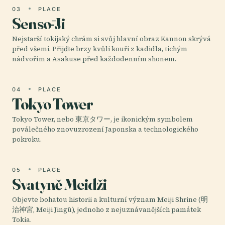
03
PLACE
Sensō-Ji
Nejstarší tokijský chrám si svůj hlavní obraz Kannon skrývá
před všemi. Přijďte brzy kvůli kouři z kadidla, tichým
nádvořím a Asakuse před každodenním shonem.
04
PLACE
Tokyo Tower
Tokyo Tower, nebo 東京タワー, je ikonickým symbolem
poválečného znovuzrození Japonska a technologického
pokroku.
05
PLACE
Svatyně Meidži
Objevte bohatou historii a kulturní význam Meiji Shrine (明
治神宮, Meiji Jingū), jednoho z nejuznávanějších památek
Tokia.