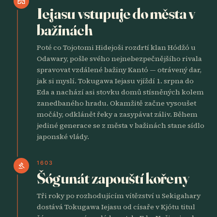
castle
Iejasu vstupuje do města v
bažinách
Poté co Tojotomi Hidejoši rozdrtí klan Hódžó u
Odawary, pošle svého nejnebezpečnějšího rivala
spravovat vzdálené bažiny Kantó — otrávený dar,
jak si myslí. Tokugawa Iejasu vjíždí 1. srpna do
Eda a nachází asi stovku domů stísněných kolem
zanedbaného hradu. Okamžitě začne vysoušet
močály, odklánět řeky a zasypávat záliv. Během
jediné generace se z města v bažinách stane sídlo
japonské vlády.
1603
gavel
Šógunát zapouští kořeny
Tři roky po rozhodujícím vítězství u Sekigahary
dostává Tokugawa Iejasu od císaře v Kjótu titul