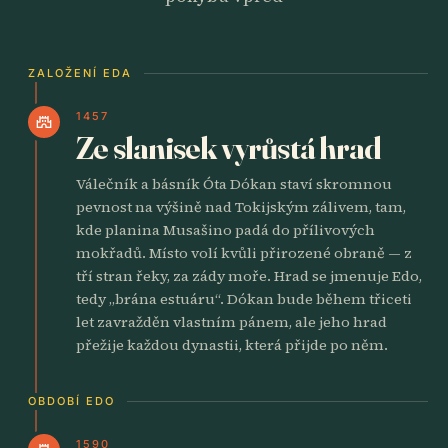
ZALOŽENÍ EDA
1457
castle
Ze slanisek vyrůstá hrad
Válečník a básník Óta Dókan staví skromnou
pevnost na výšině nad Tokijským zálivem, tam,
kde planina Musašino padá do přílivových
mokřadů. Místo volí kvůli přirozené obraně — z
tří stran řeky, za zády moře. Hrad se jmenuje Edo,
tedy „brána estuáru“. Dókan bude během třiceti
let zavražděn vlastním pánem, ale jeho hrad
přežije každou dynastii, která přijde po něm.
OBDOBÍ EDO
1590