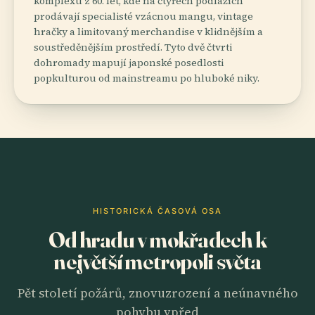
komplexu z 60. let, kde na čtyřech podlažích
prodávají specialisté vzácnou mangu, vintage
hračky a limitovaný merchandise v klidnějším a
soustředěnějším prostředí. Tyto dvě čtvrti
dohromady mapují japonské posedlosti
popkulturou od mainstreamu po hluboké niky.
HISTORICKÁ ČASOVÁ OSA
Od hradu v mokřadech k
největší metropoli světa
Pět století požárů, znovuzrození a neúnavného
pohybu vpřed