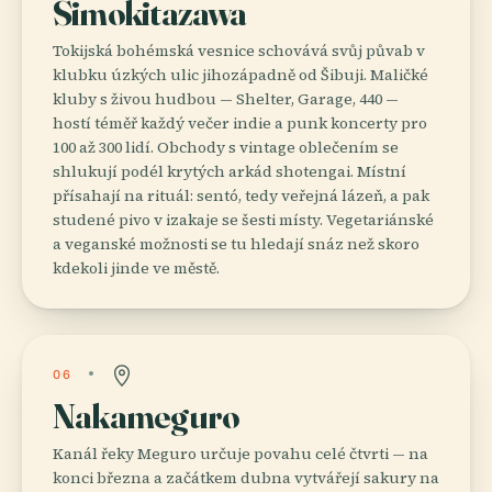
Šimokitazawa
Tokijská bohémská vesnice schovává svůj půvab v
klubku úzkých ulic jihozápadně od Šibuji. Maličké
kluby s živou hudbou — Shelter, Garage, 440 —
hostí téměř každý večer indie a punk koncerty pro
100 až 300 lidí. Obchody s vintage oblečením se
shlukují podél krytých arkád shotengai. Místní
přísahají na rituál: sentó, tedy veřejná lázeň, a pak
studené pivo v izakaje se šesti místy. Vegetariánské
a veganské možnosti se tu hledají snáz než skoro
kdekoli jinde ve městě.
06
Nakameguro
Kanál řeky Meguro určuje povahu celé čtvrti — na
konci března a začátkem dubna vytvářejí sakury na