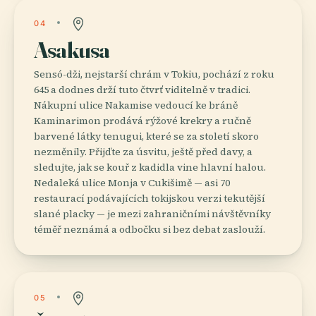
04
Asakusa
Sensó-dži, nejstarší chrám v Tokiu, pochází z roku
645 a dodnes drží tuto čtvrť viditelně v tradici.
Nákupní ulice Nakamise vedoucí ke bráně
Kaminarimon prodává rýžové krekry a ručně
barvené látky tenugui, které se za století skoro
nezměnily. Přijďte za úsvitu, ještě před davy, a
sledujte, jak se kouř z kadidla vine hlavní halou.
Nedaleká ulice Monja v Cukišimě — asi 70
restaurací podávajících tokijskou verzi tekutější
slané placky — je mezi zahraničními návštěvníky
téměř neznámá a odbočku si bez debat zaslouží.
05