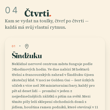
04
Čtvrti
.
Kam se vydat na toulky, čtvrť po čtvrti —
každá má svůj vlastní rytmus.
01
Šindžuku
Neklidné nervové centrum města funguje podle
24hodinových hodin. Ve dne nabízí 58 hektarů
třešní a francouzských zahrad v Šindžuku Gjoen
skutečný klid. V noci se Golden Gai — šest úzkých
uliček s více než 200 miniaturními bary, každý pro
pět až deset lidí — promění v jeden z
nejjedinečnějších zážitků s pitím na světě. Mezi
těmito póly leží sklepení obchodních domů s
jídlem, houština ramen podniků, které otevírají v 11