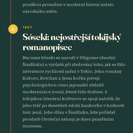
prudkou proměnu v moderní hlavní město
národního státu.
1867
person
Sóseki: nejostřejší tokijský
romanopisec
Nacume Sóseki se narodí v Ušigome (dnešní
Šindžuku) a vyrůstá při sledování toho, jak se Edo
závratnou rychlostí mění v Tokio. Jeho romány
Kokoro, Botchan a Jsem kočka pitvají
psychologickou cenu japonské zběsilé
modernizace ironií, která řeže dodnes. S
tokijskou literární kulturou se spojí natolik, že
jeho tvář po desetiletí zdobí bankovku v hodnotě
tisíc jenů. Jeho dům v Šindžuku, kde pořádal
proslulé čtvrteční salony, je dnes pamětním
muzeem.