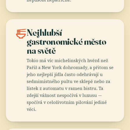
ramen_dining
Nejhlubší
gastronomické město
na světě
Tokio má víc michelinských hvězd než
Paříž a New York dohromady, a přitom se
jeho nejlepší jídla často odehrávají u
sedmimístného pultu ve sklepě nebo za
lístek z automatu v ramen bistru. Ta
zdejší vážnost nespočívá v luxusu —
spočívá v celoživotním pilování jediné
věci.