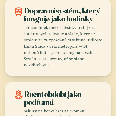
train
Dopravní systém, který
funguje jako hodinky
Třináct linek metra, desítky tratí JR a
soukromých železnic a vlaky, které se
omlouvají za zpoždění 20 sekund. Přiložte
kartu Suica a celá metropole — 14
milionů lidí — je do hodiny na dosah.
Systém je tak přesný, až se stane
neviditelným.
local_florist
Roční období jako
podívaná
Sakury na konci března promění