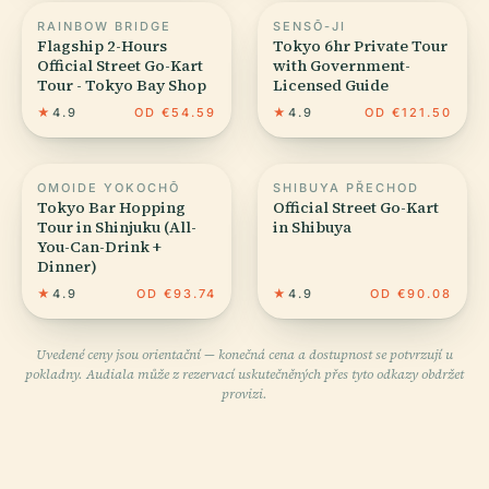
RAINBOW BRIDGE
SENSŌ-JI
Flagship 2-Hours
Tokyo 6hr Private Tour
Official Street Go-Kart
with Government-
Tour - Tokyo Bay Shop
Licensed Guide
★
4.9
OD €54.59
★
4.9
OD €121.50
OMOIDE YOKOCHŌ
SHIBUYA PŘECHOD
Tokyo Bar Hopping
Official Street Go-Kart
Tour in Shinjuku (All-
in Shibuya
You-Can-Drink +
Dinner)
★
4.9
OD €93.74
★
4.9
OD €90.08
Uvedené ceny jsou orientační — konečná cena a dostupnost se potvrzují u
pokladny. Audiala může z rezervací uskutečněných přes tyto odkazy obdržet
provizi.