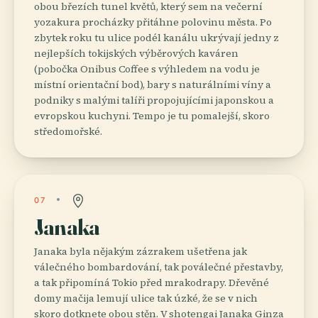
obou březích tunel květů, který sem na večerní
yozakura procházky přitáhne polovinu města. Po
zbytek roku tu ulice podél kanálu ukrývají jedny z
nejlepších tokijských výběrových kaváren
(pobočka Onibus Coffee s výhledem na vodu je
místní orientační bod), bary s naturálními víny a
podniky s malými talíři propojujícími japonskou a
evropskou kuchyni. Tempo je tu pomalejší, skoro
středomořské.
07
Janaka
Janaka byla nějakým zázrakem ušetřena jak
válečného bombardování, tak poválečné přestavby,
a tak připomíná Tokio před mrakodrapy. Dřevěné
domy mačija lemují ulice tak úzké, že se v nich
skoro dotknete obou stěn. V shotengai Janaka Ginza