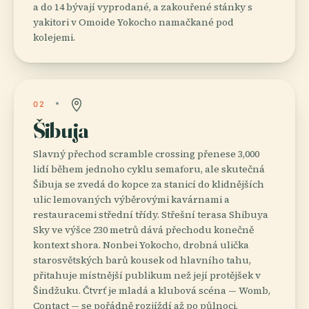
a do 14 bývají vyprodané, a zakouřené stánky s
yakitori v Omoide Yokocho namačkané pod
kolejemi.
02
Šibuja
Slavný přechod scramble crossing přenese 3,000
lidí během jednoho cyklu semaforu, ale skutečná
Šibuja se zvedá do kopce za stanicí do klidnějších
ulic lemovaných výběrovými kavárnami a
restauracemi střední třídy. Střešní terasa Shibuya
Sky ve výšce 230 metrů dává přechodu konečně
kontext shora. Nonbei Yokocho, drobná ulička
starosvětských barů kousek od hlavního tahu,
přitahuje místnější publikum než její protějšek v
Šindžuku. Čtvrť je mladá a klubová scéna — Womb,
Contact — se pořádně rozjíždí až po půlnoci.