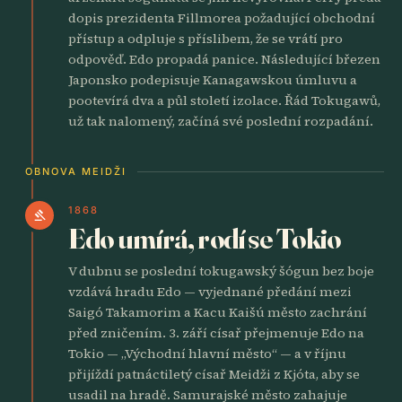
dopis prezidenta Fillmorea požadující obchodní
přístup a odpluje s příslibem, že se vrátí pro
odpověď. Edo propadá panice. Následující březen
Japonsko podepisuje Kanagawskou úmluvu a
pootevírá dva a půl století izolace. Řád Tokugawů,
už tak nalomený, začíná své poslední rozpadání.
OBNOVA MEIDŽI
1868
gavel
Edo umírá, rodí se Tokio
V dubnu se poslední tokugawský šógun bez boje
vzdává hradu Edo — vyjednané předání mezi
Saigó Takamorim a Kacu Kaišú město zachrání
před zničením. 3. září císař přejmenuje Edo na
Tokio — „Východní hlavní město“ — a v říjnu
přijíždí patnáctiletý císař Meidži z Kjóta, aby se
usadil na hradě. Samurajské město zahajuje