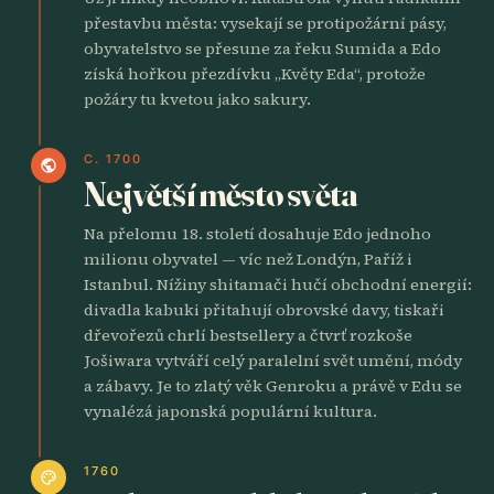
přestavbu města: vysekají se protipožární pásy,
obyvatelstvo se přesune za řeku Sumida a Edo
získá hořkou přezdívku „Květy Eda“, protože
požáry tu kvetou jako sakury.
C. 1700
public
Největší město světa
Na přelomu 18. století dosahuje Edo jednoho
milionu obyvatel — víc než Londýn, Paříž i
Istanbul. Nížiny shitamači hučí obchodní energií:
divadla kabuki přitahují obrovské davy, tiskaři
dřevořezů chrlí bestsellery a čtvrť rozkoše
Jošiwara vytváří celý paralelní svět umění, módy
a zábavy. Je to zlatý věk Genroku a právě v Edu se
vynalézá japonská populární kultura.
1760
palette