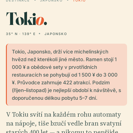
DESTINACE
JAPONSKO
TOKIO
Toki
o
.
35° N · 139° E
JAPONSKO
Tokio, Japonsko, drží více michelinských
hvězd než kterékoli jiné město. Ramen stojí 1
000 ¥ a obědové sety v prvotřídních
restauracích se pohybují od 1 500 ¥ do 3 000
¥. Průvodce zahrnuje 422 atrakcí. Podzim
(říjen–listopad) je nejlepší období k návštěvě, s
doporučenou délkou pobytu 5–7 dní.
V Tokiu svítí na každém rohu automaty
na nápoje, tiše bzučí vedle bran svatyní
starých 400 let — a nikomu to nepřijde