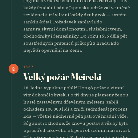
šóguna a vrací se vládnout do Eda. Nařizuje, aby
každý feudální pán v Japonsku udržoval ve městě
rezidenci a trávil v ní každý druhý rok — systém
sankin-kótai. Požadavek zaplaví Edo
samurajskými domácnostmi, služebnictvem,
obchodníky i řemeslníky. Do roku 1636 dělá pět
soustředných prstenců příkopů z hradu Edo
největší opevnění na Zemi.
1657
local_fire_department
Velký požár Meireki
18. ledna vypukne poblíž Hongó požár a zimní
vítr dokončí zbytek. Po tři dny se plameny ženou
hustě zastavěným dřevěným městem, zabijí
odhadem 100,000 lidí a zničí sedmdesát procent
Eda — včetně nádherné pětipatrové hradní věže.
Šógunát rozhodne, že znovu postavit věž by byla
uprostřed takového utrpení obscénní marnivost.
Už ji nikdy neobnoví. Katastrofa vynutí radikální