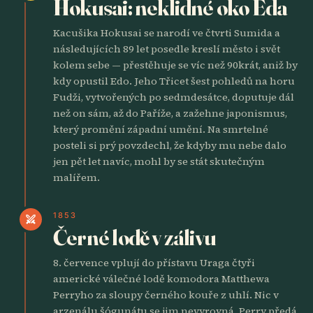
Hokusai: neklidné oko Eda
Kacušika Hokusai se narodí ve čtvrti Sumida a
následujících 89 let posedle kreslí město i svět
kolem sebe — přestěhuje se víc než 90krát, aniž by
kdy opustil Edo. Jeho Třicet šest pohledů na horu
Fudži, vytvořených po sedmdesátce, doputuje dál
než on sám, až do Paříže, a zažehne japonismus,
který promění západní umění. Na smrtelné
posteli si prý povzdechl, že kdyby mu nebe dalo
jen pět let navíc, mohl by se stát skutečným
malířem.
1853
swords
Černé lodě v zálivu
8. července vplují do přístavu Uraga čtyři
americké válečné lodě komodora Matthewa
Perryho za sloupy černého kouře z uhlí. Nic v
arzenálu šógunátu se jim nevyrovná. Perry předá