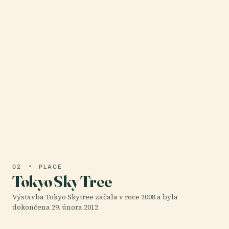
01 · PLACE
Akasaka Palace
Palác Akasaka, oficiálně známý jako Státní
hostinský dům (Geihinkan), je pozoruhodným
symbolem transformace Japonska během éry
Meidži a jeho pokračující role…
02
PLACE
Tokyo Sky Tree
Výstavba Tokyo Skytree začala v roce 2008 a byla
dokončena 29. února 2012.