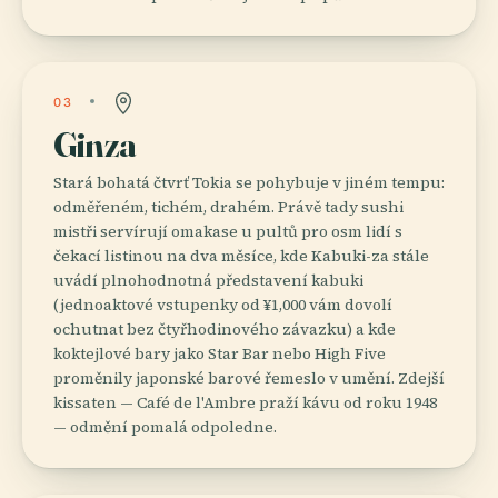
03
Ginza
Stará bohatá čtvrť Tokia se pohybuje v jiném tempu:
odměřeném, tichém, drahém. Právě tady sushi
mistři servírují omakase u pultů pro osm lidí s
čekací listinou na dva měsíce, kde Kabuki-za stále
uvádí plnohodnotná představení kabuki
(jednoaktové vstupenky od ¥1,000 vám dovolí
ochutnat bez čtyřhodinového závazku) a kde
koktejlové bary jako Star Bar nebo High Five
proměnily japonské barové řemeslo v umění. Zdejší
kissaten — Café de l'Ambre praží kávu od roku 1948
— odmění pomalá odpoledne.