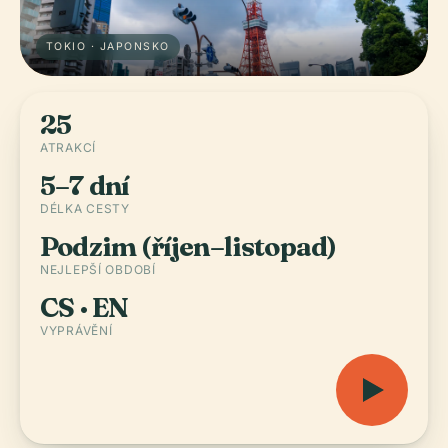
TOKIO · JAPONSKO
25
ATRAKCÍ
5–7 dní
DÉLKA CESTY
Podzim (říjen–listopad)
NEJLEPŠÍ OBDOBÍ
CS · EN
VYPRÁVĚNÍ