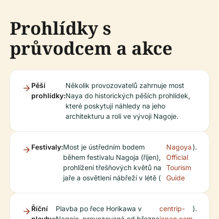
Prohlídky s
průvodcem a akce
Pěší
Několik provozovatelů zahrnuje most
prohlídky:
Naya do historických pěších prohlídek,
které poskytují náhledy na jeho
architekturu a roli ve vývoji Nagoje.
Festivaly:
Most je ústředním bodem
Nagoya
).
během festivalu Nagoja (říjen),
Official
prohlížení třešňových květů na
Tourism
jaře a osvětlení nábřeží v létě (
Guide
Říční
Plavba po řece Horikawa v
centrip-
).
plavby:
Nagoje, provozovaná od března
japan.com