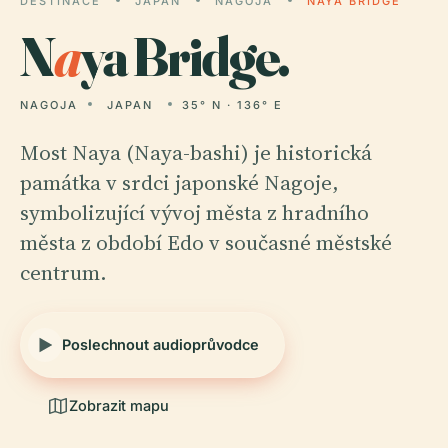
DESTINACE
JAPAN
NAGOJA
NAYA BRIDGE
N
a
ya Bridge.
NAGOJA
JAPAN
35° N · 136° E
Most Naya (Naya-bashi) je historická
památka v srdci japonské Nagoje,
symbolizující vývoj města z hradního
města z období Edo v současné městské
centrum.
Poslechnout audioprůvodce
Zobrazit mapu