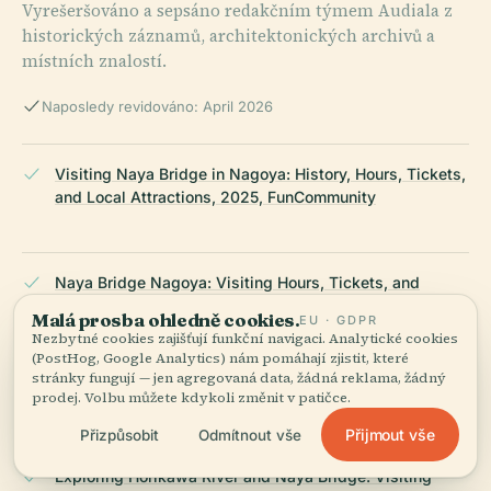
Vyrešeršováno a sepsáno redakčním týmem Audiala z
historických záznamů, architektonických archivů a
místních znalostí.
Naposledy revidováno: April 2026
Visiting Naya Bridge in Nagoya: History, Hours, Tickets,
and Local Attractions, 2025, FunCommunity
Naya Bridge Nagoya: Visiting Hours, Tickets, and
Historical Insights, 2025, Nagoya City Official
Malá prosba ohledně cookies.
EU · GDPR
Nezbytné cookies zajišťují funkční navigaci. Analytické cookies
(PostHog, Google Analytics) nám pomáhají zjistit, které
stránky fungují — jen agregovaná data, žádná reklama, žádný
Naya Bridge Nagoya Spot Details, 2025, Nagoya Info
prodej. Volbu můžete kdykoli změnit v patičce.
Přijmout vše
Přizpůsobit
Odmítnout vše
Exploring Horikawa River and Naya Bridge: Visiting