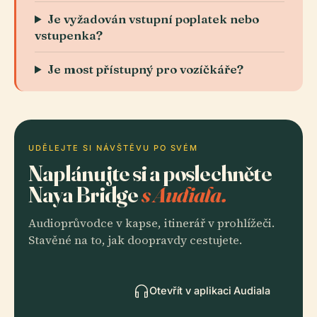
Je vyžadován vstupní poplatek nebo
vstupenka?
Je most přístupný pro vozíčkáře?
UDĚLEJTE SI NÁVŠTĚVU PO SVÉM
Naplánujte si a poslechněte
Naya Bridge
s Audiala.
Audioprůvodce v kapse, itinerář v prohlížeči.
Stavěné na to, jak doopravdy cestujete.
Otevřít v aplikaci Audiala