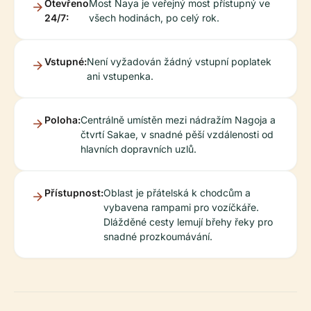
Otevřeno
Most Naya je veřejný most přístupný ve
24/7:
všech hodinách, po celý rok.
Vstupné:
Není vyžadován žádný vstupní poplatek
ani vstupenka.
Poloha:
Centrálně umístěn mezi nádražím Nagoja a
čtvrtí Sakae, v snadné pěší vzdálenosti od
hlavních dopravních uzlů.
Přístupnost:
Oblast je přátelská k chodcům a
vybavena rampami pro vozíčkáře.
Dlážděné cesty lemují břehy řeky pro
snadné prozkoumávání.