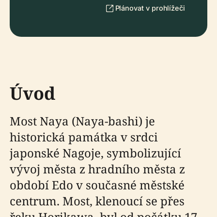
Plánovat v prohlížeči
Úvod
Most Naya (Naya-bashi) je
historická památka v srdci
japonské Nagoje, symbolizující
vývoj města z hradního města z
období Edo v současné městské
centrum. Most, klenoucí se přes
řeku Horikawa, byl od počátku 17.