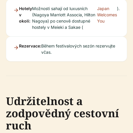
Hotely
Možnosti sahají od luxusních
Japan
).
v
(Nagoya Marriott Associa, Hilton
Welcomes
okolí:
Nagoya) po cenově dostupné
You
hostely v Meieki a Sakae (
Rezervace:
Během festivalových sezón rezervujte
včas.
Udržitelnost a
zodpovědný cestovní
ruch