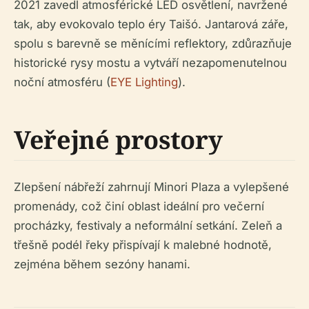
2021 zavedl atmosférické LED osvětlení, navržené
tak, aby evokovalo teplo éry Taišó. Jantarová záře,
spolu s barevně se měnícími reflektory, zdůrazňuje
historické rysy mostu a vytváří nezapomenutelnou
noční atmosféru (
EYE Lighting
).
Veřejné prostory
Zlepšení nábřeží zahrnují Minori Plaza a vylepšené
promenády, což činí oblast ideální pro večerní
procházky, festivaly a neformální setkání. Zeleň a
třešně podél řeky přispívají k malebné hodnotě,
zejména během sezóny hanami.