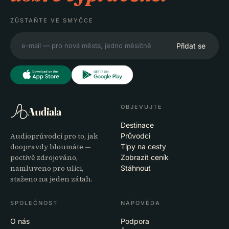
ZŮSTAŇTE VE SMYČCE
Přidat se
OBJEVUJTE
Audiala
Destinace
Audioprůvodci pro to, jak
Průvodci
doopravdy bloumáte —
Tipy na cesty
poctivě zdrojováno,
Zobrazit ceník
namluveno pro ulici,
Stáhnout
staženo na jeden zátah.
SPOLEČNOST
NÁPOVĚDA
O nás
Podpora