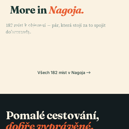
More in
Nagoja.
PLACE
182 míst k objevení — pár, která stojí za to spojit
Zoologická A
PLACE
dohromady.
Botanická
Scmaglev A
PLACE
PLACE
Zahrada
Muzeum Umění
Nagojský Hrad
Železniční Park
Higashiyama
Města Nagoya
Všech 182 míst v Nagoja
Pomalé cestování,
dobře vyprávěné.