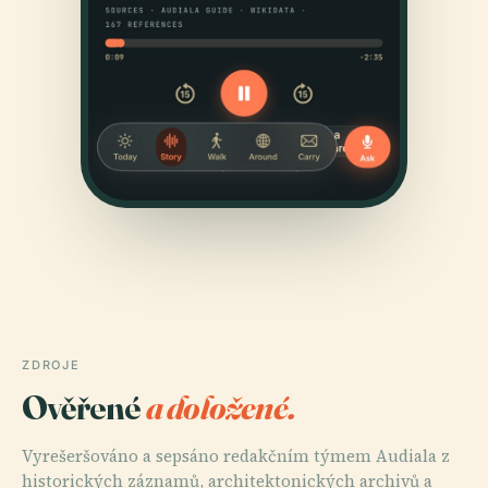
ZDROJE
Ověřené
a doložené.
Vyrešeršováno a sepsáno redakčním týmem Audiala z
historických záznamů, architektonických archivů a