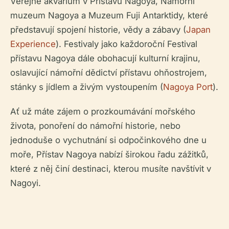
Veřejné akvárium v Přístavu Nagoya, Námořní
muzeum Nagoya a Muzeum Fuji Antarktidy, které
představují spojení historie, vědy a zábavy (
Japan
Experience
). Festivaly jako každoroční Festival
přístavu Nagoya dále obohacují kulturní krajinu,
oslavující námořní dědictví přístavu ohňostrojem,
stánky s jídlem a živým vystoupením (
Nagoya Port
).
Ať už máte zájem o prozkoumávání mořského
života, ponoření do námořní historie, nebo
jednoduše o vychutnání si odpočinkového dne u
moře, Přístav Nagoya nabízí širokou řadu zážitků,
které z něj činí destinaci, kterou musíte navštívit v
Nagoyi.