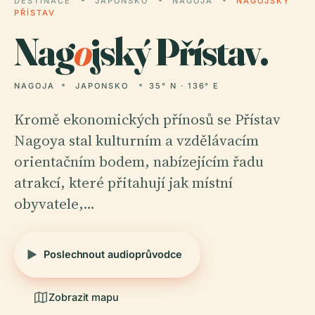
DESTINACE
JAPONSKO
NAGOJA
NAGOJSKÝ
PŘÍSTAV
Nag
o
jský Přístav.
NAGOJA
JAPONSKO
35° N · 136° E
Kromě ekonomických přínosů se Přístav
Nagoya stal kulturním a vzdělávacím
orientačním bodem, nabízejícím řadu
atrakcí, které přitahují jak místní
obyvatele,…
Poslechnout audioprůvodce
Zobrazit mapu