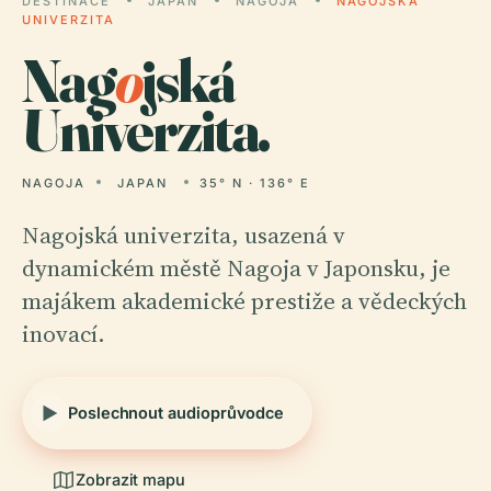
DESTINACE
JAPAN
NAGOJA
NAGOJSKÁ
UNIVERZITA
Nag
o
jská
Univerzita.
NAGOJA
JAPAN
35° N · 136° E
Nagojská univerzita, usazená v
dynamickém městě Nagoja v Japonsku, je
majákem akademické prestiže a vědeckých
inovací.
Poslechnout audioprůvodce
Zobrazit mapu