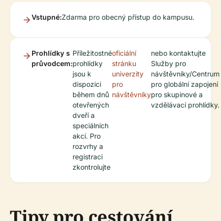
Vstupné:
Zdarma pro obecný přístup do kampusu.
Prohlídky s
Příležitostné
oficiální
nebo kontaktujte
průvodcem:
prohlídky
stránku
Služby pro
jsou k
univerzity
návštěvníky/Centrum
dispozici
pro
pro globální zapojení
během dnů
návštěvníky
pro skupinové a
otevřených
vzdělávací prohlídky.
dveří a
speciálních
akcí. Pro
rozvrhy a
registraci
zkontrolujte
Tipy pro cestování