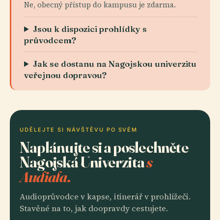
Ne, obecný přístup do kampusu je zdarma.
Jsou k dispozici prohlídky s
průvodcem?
Jak se dostanu na Nagojskou univerzitu
veřejnou dopravou?
UDĚLEJTE SI NÁVŠTĚVU PO SVÉM
Naplánujte si a poslechněte
Nagojská Univerzita
s
Audiala.
Audioprůvodce v kapse, itinerář v prohlížeči.
Stavěné na to, jak doopravdy cestujete.