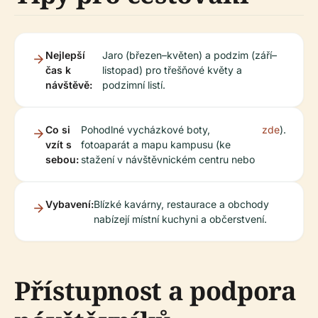
Nejlepší
Jaro (březen–květen) a podzim (září–
čas k
listopad) pro třešňové květy a
návštěvě:
podzimní listí.
Co si
Pohodlné vycházkové boty,
zde
).
vzít s
fotoaparát a mapu kampusu (ke
sebou:
stažení v návštěvnickém centru nebo
Vybavení:
Blízké kavárny, restaurace a obchody
nabízejí místní kuchyni a občerstvení.
Přístupnost a podpora