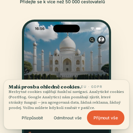
Přidejte se k více než 50 000 cestovatelů
Malá prosba ohledně cookies.
EU · GDPR
Nezbytné cookies zajišťují funkční navigaci. Analytické cookies
(PostHog, Google Analytics) nám pomáhají zjistit, které
stránky fungují — jen agregovaná data, žádná reklama, žádný
prodej. Volbu můžete kdykoli změnit v patičce.
Přijmout vše
Přizpůsobit
Odmítnout vše