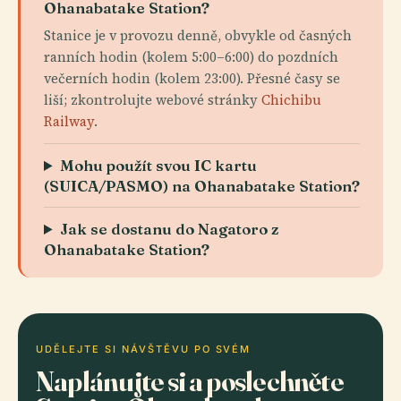
Ohanabatake Station?
Stanice je v provozu denně, obvykle od časných
ranních hodin (kolem 5:00–6:00) do pozdních
večerních hodin (kolem 23:00). Přesné časy se
liší; zkontrolujte webové stránky
Chichibu
Railway
.
Mohu použít svou IC kartu
(SUICA/PASMO) na Ohanabatake Station?
Jak se dostanu do Nagatoro z
Ohanabatake Station?
UDĚLEJTE SI NÁVŠTĚVU PO SVÉM
Naplánujte si a poslechněte