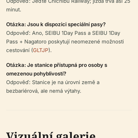
Odpověď: Jeďte Chichibu Railway; jízda trvá asi 25
minut.
Otázka: Jsou k dispozici speciální pasy?
Odpověď: Ano, SEIBU 1Day Pass a SEIBU 1Day
Pass + Nagatoro poskytují neomezené možnosti
cestování (
GLTJP
).
Otázka: Je stanice přístupná pro osoby s
omezenou pohyblivostí?
Odpověď: Stanice je na úrovni země a
bezbariérová, ale nemá výtahy.
Vizuální galerie