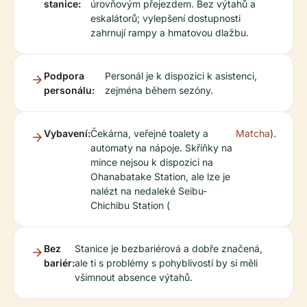
stanice:
úrovňovým přejezdem. Bez výtahů a
eskalátorů; vylepšení dostupnosti
zahrnují rampy a hmatovou dlažbu.
Podpora
Personál je k dispozici k asistenci,
personálu:
zejména během sezóny.
Vybavení:
Čekárna, veřejné toalety a
Matcha
).
automaty na nápoje. Skříňky na
mince nejsou k dispozici na
Ohanabatake Station, ale lze je
nalézt na nedaleké Seibu-
Chichibu Station (
Bez
Stanice je bezbariérová a dobře značená,
bariér:
ale ti s problémy s pohyblivostí by si měli
všimnout absence výtahů.