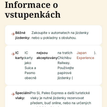
Informace o
vstupenkách
Běžné
Zakoupíte v automatech na jízdenky
jízdenky:
nebo u pokladny s obsluhou.
IC
IC
nejsou
na tratích
Japan
).
karty:
karty
akceptovány
Chichibu
Experience
jako
Railway.
Suica a
Používejte
Pasmo
papírové
obecně
jízdenky (
Speciální
Pro SL Paleo Express a další turistické
vlaky:
vlaky je nutné jízdenky rezervovat
předem, buď online, nebo na určených