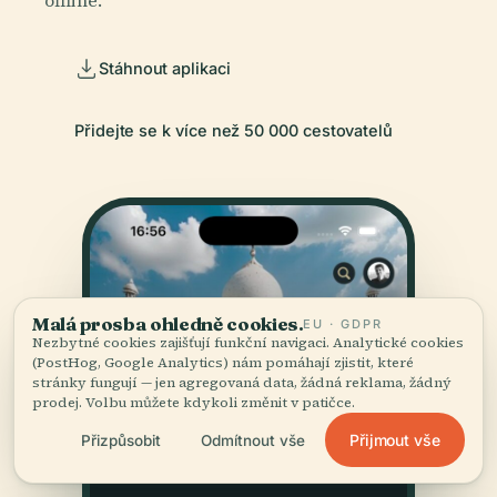
Stáhnout aplikaci
Přidejte se k více než 50 000 cestovatelů
Malá prosba ohledně cookies.
EU · GDPR
Nezbytné cookies zajišťují funkční navigaci. Analytické cookies
(PostHog, Google Analytics) nám pomáhají zjistit, které
stránky fungují — jen agregovaná data, žádná reklama, žádný
prodej. Volbu můžete kdykoli změnit v patičce.
Přijmout vše
Přizpůsobit
Odmítnout vše