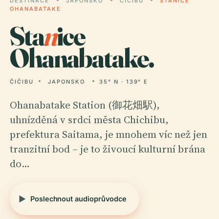
DESTINACE
JAPONSKO
ČIČIBU
STANICE
OHANABATAKE
Sta
n
ice
Ohanabatake.
ČIČIBU
JAPONSKO
35° N · 139° E
Ohanabatake Station (御花畑駅),
uhnízděná v srdci města Chichibu,
prefektura Saitama, je mnohem víc než jen
tranzitní bod – je to živoucí kulturní brána
do…
Poslechnout audioprůvodce