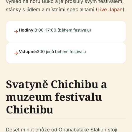
výhled na horu Bukō a je proslulý svým festivalem,
stánky s jídlem a místními specialitami (
Live Japan
).
Hodiny:
8:00–17:00 (během festivalu)
Vstupné:
300 jenů během festivalu
Svatyně Chichibu a
muzeum festivalu
Chichibu
Deset minut chůze od Ohanabatake Station stojí