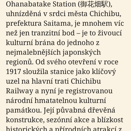
Ohanabatake Station (御花畑駅),
uhnízděná v srdci města Chichibu,
prefektura Saitama, je mnohem víc
než jen tranzitní bod – je to živoucí
kulturní brána do jednoho z
nejmalebnějších japonských
regionů. Od svého otevření v roce
1917 sloužila stanice jako klíčový
uzel na hlavní trati Chichibu
Railway a nyní je registrovanou
národní hmatatelnou kulturní
památkou. Její půvabná dřevěná
konstrukce, sezónní akce a blízkost
historických a přírodních atrakcí z