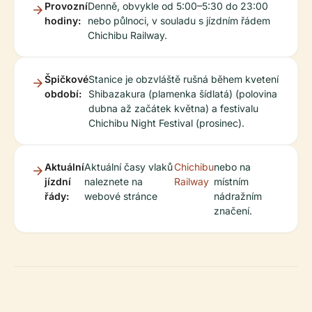
Provozní
Denně, obvykle od 5:00–5:30 do 23:00
hodiny:
nebo půlnoci, v souladu s jízdním řádem
Chichibu Railway.
Špičkové
Stanice je obzvláště rušná během kvetení
období:
Shibazakura (plamenka šídlatá) (polovina
dubna až začátek května) a festivalu
Chichibu Night Festival (prosinec).
Aktuální
Aktuální časy vlaků
Chichibu
nebo na
jízdní
naleznete na
Railway
místním
řády:
webové stránce
nádražním
značení.