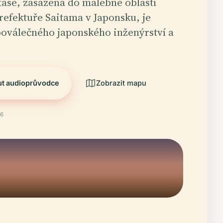
ase, zasazená do malebné oblasti
refektuře Saitama v Japonsku, je
oválečného japonského inženýrství a
ut audioprůvodce
Zobrazit mapu
26