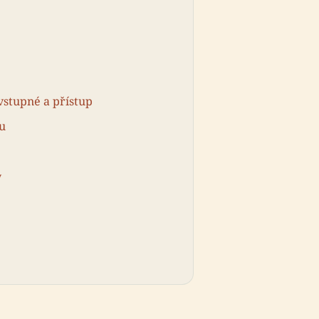
vstupné a přístup
u
y