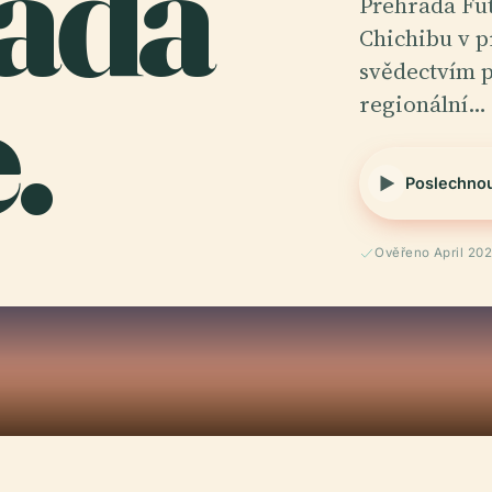
ada
Přehrada Fut
Chichibu v p
.
svědectvím p
regionální…
Poslechno
Ověřeno April 20