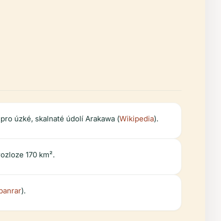
 pro úzké, skalnaté údolí Arakawa (
Wikipedia
).
rozloze 170 km².
panrar
).