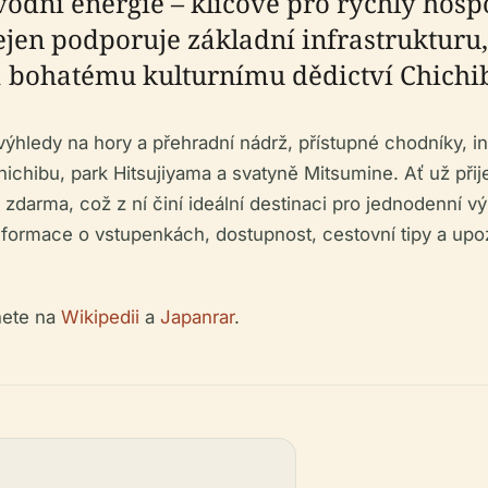
odní energie – klíčové pro rychlý hosp
en podporuje základní infrastrukturu, 
 bohatému kulturnímu dědictví Chichi
výhledy na hory a přehradní nádrž, přístupné chodníky, 
ě Chichibu, park Hitsujiyama a svatyně Mitsumine. Ať už p
 zdarma, což z ní činí ideální destinaci pro jednodenní 
nformace o vstupenkách, dostupnost, cestovní tipy a upo
nete na
Wikipedii
a
Japanrar
.