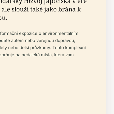
odářský rozvoj Japonska v éře
ale slouží také jako brána k
bu.
informační expozice o environmentálním
řijedete autem nebo veřejnou dopravou,
výlety nebo delší průzkumy. Tento komplexní
zorňuje na nedaleká místa, která vám