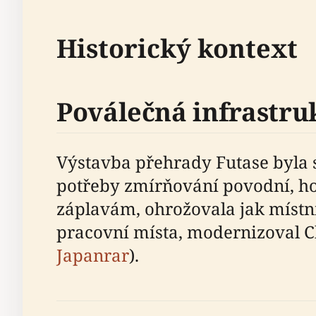
Historický kontext
Poválečná infrastru
Výstavba přehrady Futase byla s
potřeby zmírňování povodní, ho
záplavám, ohrožovala jak místní
pracovní místa, modernizoval Ch
Japanrar
).