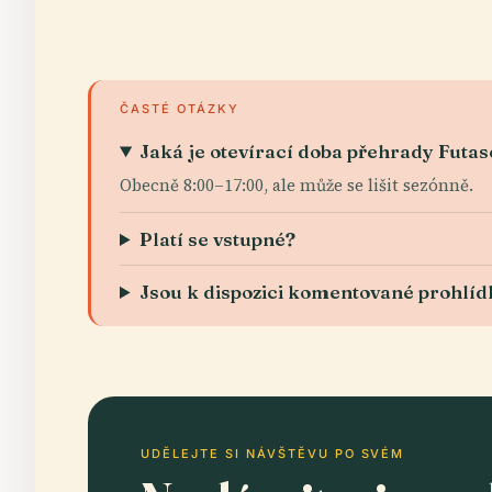
ČASTÉ OTÁZKY
Jaká je otevírací doba přehrady Futas
Obecně 8:00–17:00, ale může se lišit sezónně.
Platí se vstupné?
Jsou k dispozici komentované prohlíd
UDĚLEJTE SI NÁVŠTĚVU PO SVÉM