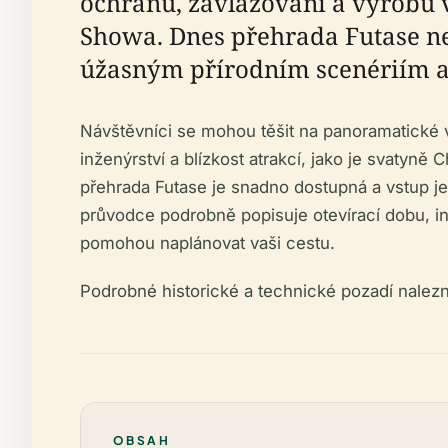
ochranu, zavlažování a výrobu v
Showa. Dnes přehrada Futase nej
úžasným přírodním scenériím a
Návštěvníci se mohou těšit na panoramatické 
inženýrství a blízkost atrakcí, jako je svatyn
přehrada Futase je snadno dostupná a vstup je
průvodce podrobně popisuje otevírací dobu, i
pomohou naplánovat vaši cestu.
Podrobné historické a technické pozadí nalez
OBSAH