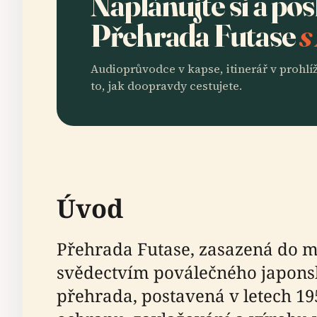
Naplánujte si a po
Přehrada Futase
s
Audioprůvodce v kapse, itinerář v prohlíž
to, jak doopravdy cestujete.
Úvod
Přehrada Futase, zasazená do ma
svědectvím poválečného japonské
přehrada, postavená v letech 1