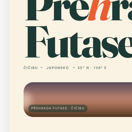
Pře
h
r
Futase
ČIČIBU
JAPONSKO
35° N · 138° E
PŘEHRADA FUTASE · ČIČIBU