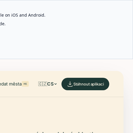
able on iOS and Android.
de.
edat města
🇨🇿
CS
Stáhnout aplikaci
⌘K