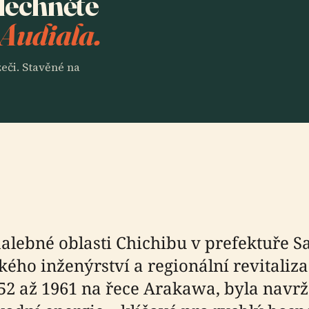
slechněte
 Audiala.
eči. Stavěné na
lebné oblasti Chichibu v prefektuře Sa
ho inženýrství a regionální revitaliza
952 až 1961 na řece Arakawa, byla nav