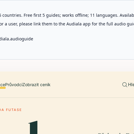
 countries. Free first 5 guides; works offline; 11 languages. Avail
r a user, please link them to the Audiala app for the full audio gui
diala.audioguide
Hl
ace
Průvodci
Zobrazit ceník
DA FUTASE