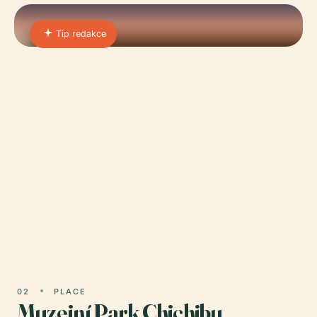
Tip redakce
01 · PLACE
Most Raiden Todoroki
Most Raiden Todoroki, uhnízděný v dechberoucích
horách prefektury Saitama, v Chichibu,
představuje pozoruhodné spojení moderního
inženýrství, přírodní krásy a…
02
PLACE
Muzejní Park Chichibu