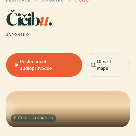
DESTINACE
JAPONSKO
ČIČIBU
Čičib
u
.
JAPONSKO
Poslechnout
Otevřít
audioprůvodce
mapu
ČIČIBU · JAPONSKO