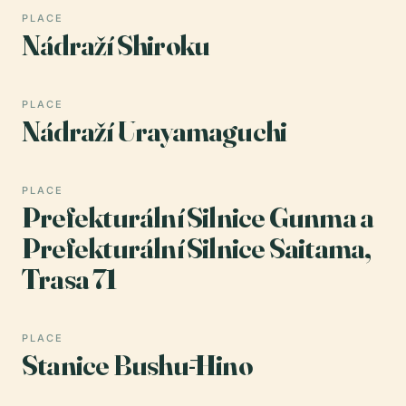
PLACE
Nádraží Shiroku
PLACE
Nádraží Urayamaguchi
PLACE
Prefekturální Silnice Gunma a
Prefekturální Silnice Saitama,
Trasa 71
PLACE
Stanice Bushū-Hino