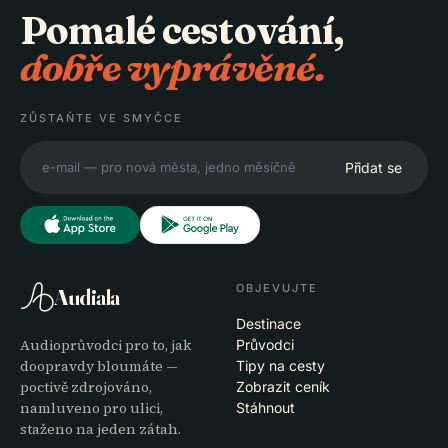
Pomalé cestování,
dobře vyprávěné.
ZŮSTAŇTE VE SMYČCE
Přidat se
OBJEVUJTE
Audiala
Destinace
Audioprůvodci pro to, jak
Průvodci
doopravdy bloumáte —
Tipy na cesty
poctivě zdrojováno,
Zobrazit ceník
namluveno pro ulici,
Stáhnout
staženo na jeden zátah.