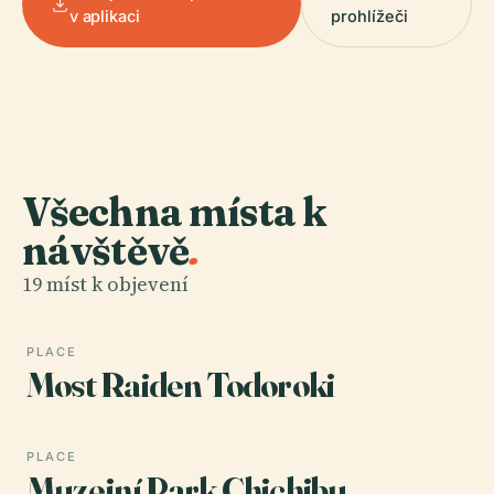
v aplikaci
prohlížeči
Všechna místa k
návštěvě
.
19 míst k objevení
PLACE
Most Raiden Todoroki
PLACE
Muzejní Park Chichibu