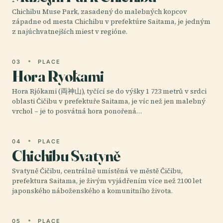
Chichibu Muse Park, zasadený do malebných kopcov
západne od mesta Chichibu v prefektúre Saitama, je jedným
z najúchvatnejších miest v regióne.
03
PLACE
Hora Ryōkami
Hora Rjókami (両神山), tyčící se do výšky 1 723 metrů v srdci
oblasti Čičibu v prefektuře Saitama, je víc než jen malebný
vrchol – je to posvátná hora ponořená…
04
PLACE
Chichibu Svatyně
Svatyně Čičibu, centrálně umístěná ve městě Čičibu,
prefektura Saitama, je živým vyjádřením více než 2100 let
japonského náboženského a komunitního života.
05
PLACE