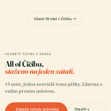
Všech 19 míst v Čičibu
VEZMĚTE ČIČIBU S SEBOU
All of Čičibu,
staženo na jeden zátah.
19 míst, jedna souvislá trasa pěšky. Zdarma s
vaším prvním městem.
Získejte tohoto průvodce
Otevřít v