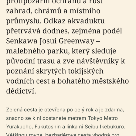
protipožární ochranu a růst
zahrad, chrámů a místního
průmyslu. Odkaz akvaduktu
přetrvává dodnes, zejména podél
Senkawa Josui Greenway –
malebného parku, který sleduje
původní trasu a zve návštěvníky k
poznání skrytých tokijských
vodních cest a bohatého městského
dědictví.
Zelená cesta je otevřena po celý rok a je zdarma,
snadno se k ní dostanete metrem Tokyo Metro
Yurakucho, Fukutoshin a linkami Seibu Ikebukuro.
Většinou rovná, bezbariérová cesta vhodná pro