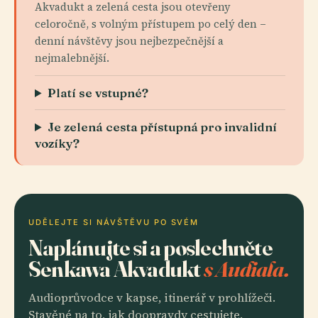
Akvadukt a zelená cesta jsou otevřeny
celoročně, s volným přístupem po celý den –
denní návštěvy jsou nejbezpečnější a
nejmalebnější.
Platí se vstupné?
Je zelená cesta přístupná pro invalidní
vozíky?
UDĚLEJTE SI NÁVŠTĚVU PO SVÉM
Naplánujte si a poslechněte
Senkawa Akvadukt
s Audiala.
Audioprůvodce v kapse, itinerář v prohlížeči.
Stavěné na to, jak doopravdy cestujete.