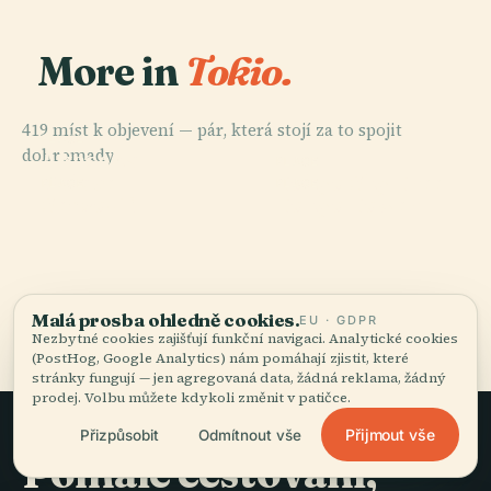
More in
Tokio.
419 míst k objevení — pár, která stojí za to spojit
PLACE
dohromady.
Akasaka
PLACE
Palace
Tokyo Sky Tree
PLACE
PLACE
Sensō-Ji
Tokyo Tower
Všech 419 míst v Tokio
Malá prosba ohledně cookies.
EU · GDPR
Nezbytné cookies zajišťují funkční navigaci. Analytické cookies
(PostHog, Google Analytics) nám pomáhají zjistit, které
stránky fungují — jen agregovaná data, žádná reklama, žádný
prodej. Volbu můžete kdykoli změnit v patičce.
Přijmout vše
Přizpůsobit
Odmítnout vše
Pomalé cestování,