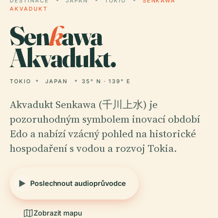
DESTINACE
JAPAN
TOKIO
SENKAWA
AKVADUKT
Sen
k
awa
Akvadukt.
TOKIO
JAPAN
35° N · 139° E
Akvadukt Senkawa (千川上水) je
pozoruhodným symbolem inovací období
Edo a nabízí vzácný pohled na historické
hospodaření s vodou a rozvoj Tokia.
Poslechnout audioprůvodce
Zobrazit mapu