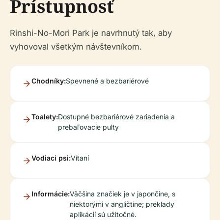
Prístupnosť
Rinshi-No-Mori Park je navrhnutý tak, aby
vyhovoval všetkým návštevníkom.
Chodníky:
Spevnené a bezbariérové
Toalety:
Dostupné bezbariérové zariadenia a
prebaľovacie pulty
Vodiaci psi:
Vítaní
Informácie:
Väčšina značiek je v japončine, s
niektorými v angličtine; preklady
aplikácií sú užitočné.