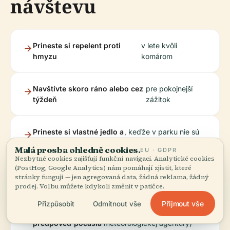
návštevu
Prineste si repelent proti
v lete kvôli
hmyzu
komárom
Navštívte skoro ráno alebo cez
pre pokojnejší
týždeň
zážitok
Prineste si vlastné jedlo a
, keďže v parku nie sú
nápoje
kaviarne
Malá prosba ohledně cookies.
EU · GDPR
Nezbytné cookies zajišťují funkční navigaci. Analytické cookies
(PostHog, Google Analytics) nám pomáhají zjistit, které
Noste pohodlnú obuv
na prechádzky/beh
stránky fungují — jen agregovaná data, žádná reklama, žádný
prodej. Volbu můžete kdykoli změnit v patičce.
Přijmout vše
Přizpůsobit
Odmítnout vše
Skontrolujte
(predpoveď Japonskej
predpoveď počasia
meteorologickej agentúry)