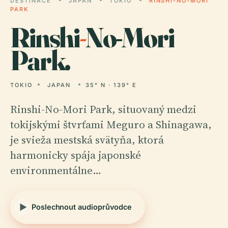
DESTINACE
JAPAN
TOKIO
RINSHI-NO-MORI
PARK
Rinshi
-
No-Mori
Park.
TOKIO
JAPAN
35° N · 139° E
Rinshi-No-Mori Park, situovaný medzi
tokijskými štvrťami Meguro a Shinagawa,
je svieža mestská svätyňa, ktorá
harmonicky spája japonské
environmentálne…
Poslechnout audioprůvodce