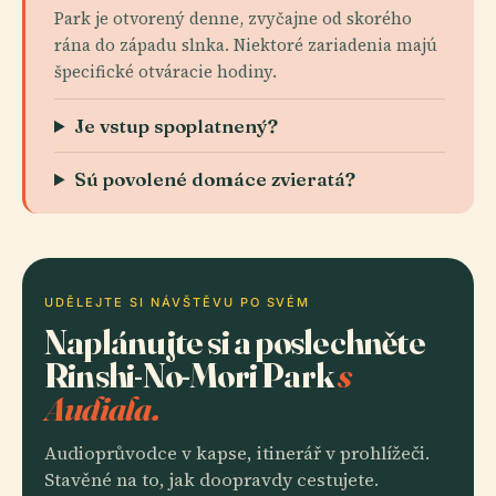
Park je otvorený denne, zvyčajne od skorého
rána do západu slnka. Niektoré zariadenia majú
špecifické otváracie hodiny.
Je vstup spoplatnený?
Sú povolené domáce zvieratá?
UDĚLEJTE SI NÁVŠTĚVU PO SVÉM
Naplánujte si a poslechněte
Rinshi-No-Mori Park
s
Audiala.
Audioprůvodce v kapse, itinerář v prohlížeči.
Stavěné na to, jak doopravdy cestujete.