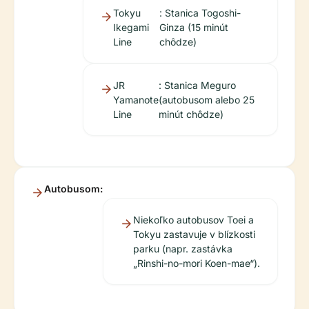
Tokyu
: Stanica Togoshi-
Ikegami
Ginza (15 minút
Line
chôdze)
JR
: Stanica Meguro
Yamanote
(autobusom alebo 25
Line
minút chôdze)
Autobusom:
Niekoľko autobusov Toei a
Tokyu zastavuje v blízkosti
parku (napr. zastávka
„Rinshi-no-mori Koen-mae“).