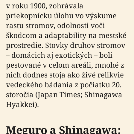
v roku 1900, zohrávala
priekopnícku úlohu vo výskume
rastu stromov, odolnosti voči
škodcom a adaptability na mestské
prostredie. Stovky druhov stromov
– domácich aj exotických – boli
pestované v celom areáli, mnohé z
nich dodnes stoja ako živé relikvie
vedeckého bádania z počiatku 20.
storočia (Japan Times; Shinagawa
Hyakkei).
Meguro a Shinagawa: