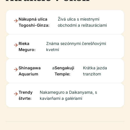
Nákupná ulica
Živá ulica s miestnymi
Togoshi-Ginza:
obchodmi a reštauráciami
Rieka
Známa sezónnymi čerešňovými
Meguro:
kvetmi
Shinagawa
a
Sengakuji
Krátka jazda
Aquarium
Temple:
tranzitom
Trendy
Nakameguro a Daikanyama, s
štvrte:
kaviarňami a galériami