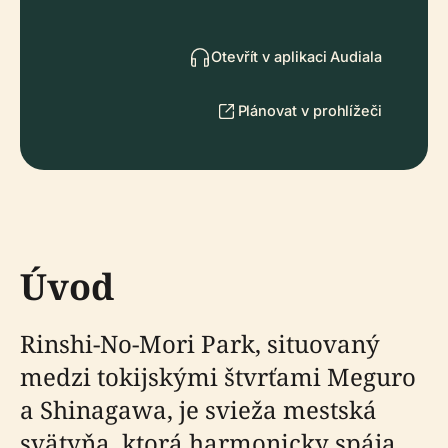
Otevřít v aplikaci Audiala
Plánovat v prohlížeči
Úvod
Rinshi-No-Mori Park, situovaný
medzi tokijskými štvrťami Meguro
a Shinagawa, je svieža mestská
svätyňa, ktorá harmonicky spája