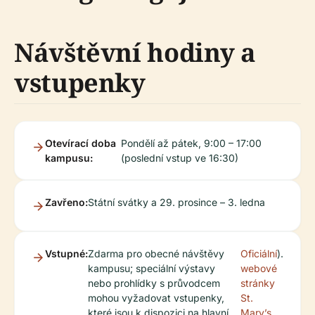
Návštěvní hodiny a
vstupenky
Otevírací doba
Pondělí až pátek, 9:00 – 17:00
kampusu:
(poslední vstup ve 16:30)
Zavřeno:
Státní svátky a 29. prosince – 3. ledna
Vstupné:
Zdarma pro obecné návštěvy
Oficiální
).
kampusu; speciální výstavy
webové
nebo prohlídky s průvodcem
stránky
mohou vyžadovat vstupenky,
St.
které jsou k dispozici na hlavní
Mary’s