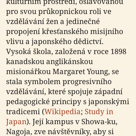
kulturním prostředí, oslavovanou
pro svou průkopnickou roli ve
vzdělávání žen a jedinečné
propojení křesťanského misijního
vlivu a japonského dědictví.
Vysoká škola, založená v roce 1898
kanadskou anglikánskou
misionářkou Margaret Young, se
stala symbolem progresivního
vzdělávání, které spojuje západní
pedagogické principy s japonskými
tradicemi (
Wikipedia
;
Study in
Japan
). Její kampus v Showa-ku,
Nagoja, zve návštěvníky, aby si