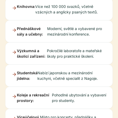
Knihovna:
Více než 100 000 svazků, včetně
vzácných a anglicky psaných textů.
Přednáškové
Moderní, světlé a vybavené pro
sály a učebny:
mezinárodní konference.
Výzkumná a
Pokročilé laboratoře a mateřské
školicí zařízení:
školy pro praktické školení.
Studentská
Nabízí japonskou a mezinárodní
jídelna:
kuchyni, včetně specialit z Nagoje.
Koleje a rekreační
Pohodlné ubytování a vybavení
prostory:
pro studenty.
Víceúčelový
Místo pro koncerty, přednášky a