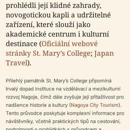
prohlédli její klidné zahrady,
novogotickou kapli a udržitelné
zařízení, které slouží jako
akademické centrum i kulturní
destinace (
Oficiální webové
stránky St. Mary’s College
;
Japan
Travel
).
Přilehlý památník St. Mary’s College připomíná
trvalý dopad instituce na vzdělávací a mezikulturní
rozvoj Nagoje, čímž dále zvyšuje její přitažlivost pro
nadšence historie a kultury (
Nagoya City Tourism
).
Tento průvodce poskytuje komplexní informace pro
návštěvníky, včetně praktických tipů na cestování,
podrobností o prohlídkách s průvodcem a