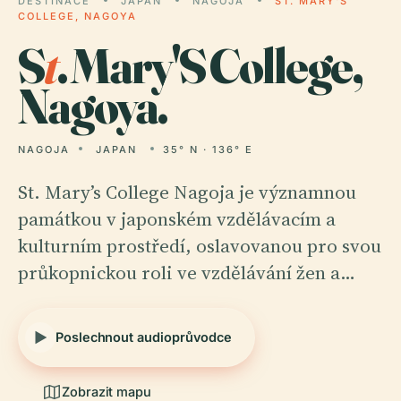
DESTINACE
JAPAN
NAGOJA
ST. MARY'S
COLLEGE, NAGOYA
S
t
. Mary'S College,
Nagoya.
NAGOJA
JAPAN
35° N · 136° E
St. Mary’s College Nagoja je významnou
památkou v japonském vzdělávacím a
kulturním prostředí, oslavovanou pro svou
průkopnickou roli ve vzdělávání žen a…
Poslechnout audioprůvodce
Zobrazit mapu