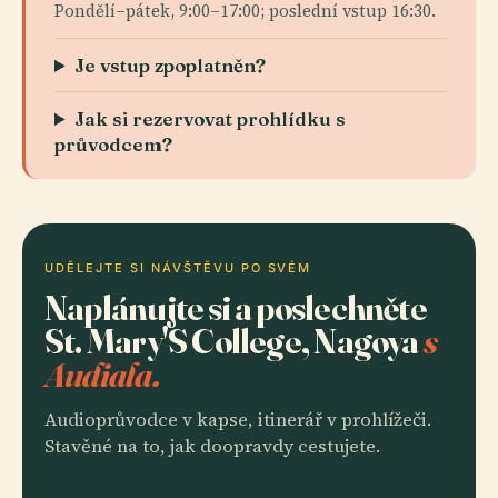
Pondělí–pátek, 9:00–17:00; poslední vstup 16:30.
Je vstup zpoplatněn?
Jak si rezervovat prohlídku s
průvodcem?
UDĚLEJTE SI NÁVŠTĚVU PO SVÉM
Naplánujte si a poslechněte
St. Mary'S College, Nagoya
s
Audiala.
Audioprůvodce v kapse, itinerář v prohlížeči.
Stavěné na to, jak doopravdy cestujete.