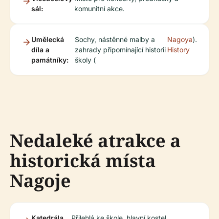
sál:
komunitní akce.
Umělecká
Sochy, nástěnné malby a
Nagoya
).
díla a
zahrady připomínající historii
History
památníky:
školy (
Nedaleké atrakce a
historická místa
Nagoje
Katedrála
Přilehlá ke škole, hlavní kostel