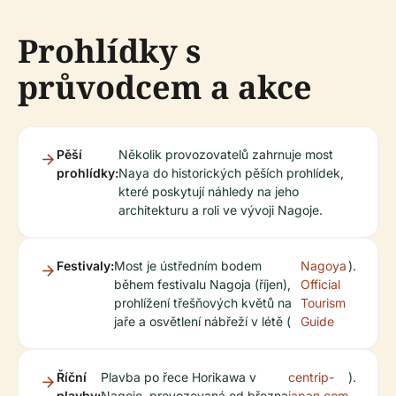
Prohlídky s
průvodcem a akce
Pěší
Několik provozovatelů zahrnuje most
prohlídky:
Naya do historických pěších prohlídek,
které poskytují náhledy na jeho
architekturu a roli ve vývoji Nagoje.
Festivaly:
Most je ústředním bodem
Nagoya
).
během festivalu Nagoja (říjen),
Official
prohlížení třešňových květů na
Tourism
jaře a osvětlení nábřeží v létě (
Guide
Říční
Plavba po řece Horikawa v
centrip-
).
plavby:
Nagoje, provozovaná od března
japan.com