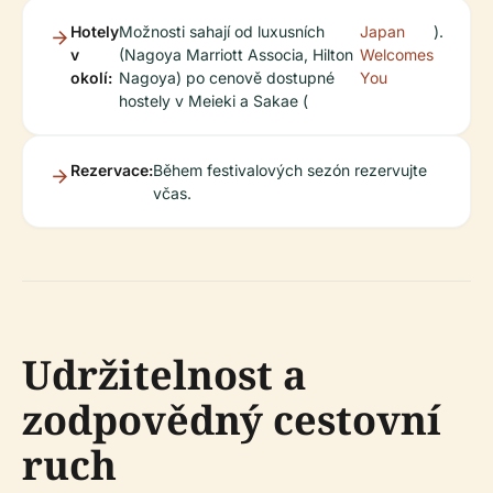
Hotely
Možnosti sahají od luxusních
Japan
).
v
(Nagoya Marriott Associa, Hilton
Welcomes
okolí:
Nagoya) po cenově dostupné
You
hostely v Meieki a Sakae (
Rezervace:
Během festivalových sezón rezervujte
včas.
Udržitelnost a
zodpovědný cestovní
ruch