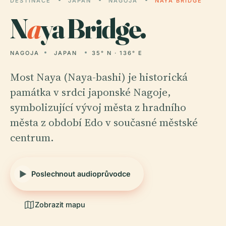
DESTINACE
JAPAN
NAGOJA
NAYA BRIDGE
N
a
ya Bridge.
NAGOJA
JAPAN
35° N · 136° E
Most Naya (Naya-bashi) je historická
památka v srdci japonské Nagoje,
symbolizující vývoj města z hradního
města z období Edo v současné městské
centrum.
Poslechnout audioprůvodce
Zobrazit mapu