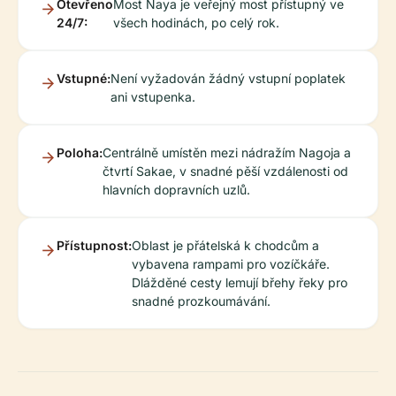
Otevřeno
Most Naya je veřejný most přístupný ve
24/7:
všech hodinách, po celý rok.
Vstupné:
Není vyžadován žádný vstupní poplatek
ani vstupenka.
Poloha:
Centrálně umístěn mezi nádražím Nagoja a
čtvrtí Sakae, v snadné pěší vzdálenosti od
hlavních dopravních uzlů.
Přístupnost:
Oblast je přátelská k chodcům a
vybavena rampami pro vozíčkáře.
Dlážděné cesty lemují břehy řeky pro
snadné prozkoumávání.