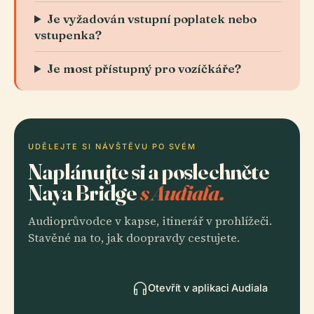
Je vyžadován vstupní poplatek nebo
vstupenka?
Je most přístupný pro vozíčkáře?
UDĚLEJTE SI NÁVŠTĚVU PO SVÉM
Naplánujte si a poslechněte
Naya Bridge
s Audiala.
Audioprůvodce v kapse, itinerář v prohlížeči.
Stavěné na to, jak doopravdy cestujete.
Otevřít v aplikaci Audiala