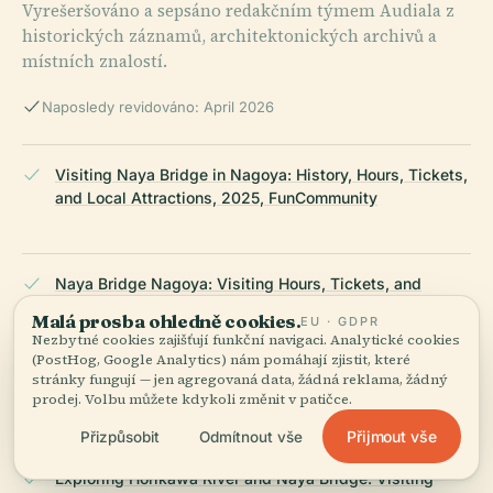
Vyrešeršováno a sepsáno redakčním týmem Audiala z
historických záznamů, architektonických archivů a
místních znalostí.
Naposledy revidováno: April 2026
Visiting Naya Bridge in Nagoya: History, Hours, Tickets,
and Local Attractions, 2025, FunCommunity
Naya Bridge Nagoya: Visiting Hours, Tickets, and
Historical Insights, 2025, Nagoya City Official
Malá prosba ohledně cookies.
EU · GDPR
Nezbytné cookies zajišťují funkční navigaci. Analytické cookies
(PostHog, Google Analytics) nám pomáhají zjistit, které
stránky fungují — jen agregovaná data, žádná reklama, žádný
Naya Bridge Nagoya Spot Details, 2025, Nagoya Info
prodej. Volbu můžete kdykoli změnit v patičce.
Přijmout vše
Přizpůsobit
Odmítnout vše
Exploring Horikawa River and Naya Bridge: Visiting