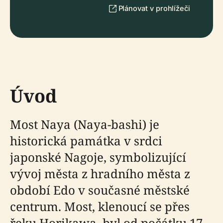
Plánovat v prohlížeči
Úvod
Most Naya (Naya-bashi) je
historická památka v srdci
japonské Nagoje, symbolizující
vývoj města z hradního města z
období Edo v současné městské
centrum. Most, klenoucí se přes
řeku Horikawa, byl od počátku 17.