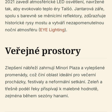
2021 zavedl atmosférické LED osvětlení, navržené
tak, aby evokovalo teplo éry Taišó. Jantarová záře,
spolu s barevně se měnícími reflektory, zdůrazňuje
historické rysy mostu a vytváří nezapomenutelnou
noční atmosféru (
EYE Lighting
).
Veřejné prostory
Zlepšení nábřeží zahrnují Minori Plaza a vylepšené
promenády, což činí oblast ideální pro večerní
procházky, festivaly a neformální setkání. Zeleň a
třešně podél řeky přispívají k malebné hodnotě,
zejména během sezóny hanami.