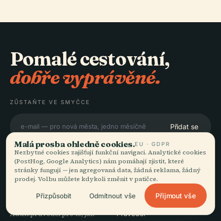
Pomalé cestování,
dobře vyprávěné.
ZŮSTAŇTE VE SMYČCE
Přidat se
Malá prosba ohledně cookies.
EU · GDPR
Nezbytné cookies zajišťují funkční navigaci. Analytické cookies
(PostHog, Google Analytics) nám pomáhají zjistit, které
stránky fungují — jen agregovaná data, žádná reklama, žádný
prodej. Volbu můžete kdykoli změnit v patičce.
OBJEVUJTE
Audiala
Přijmout vše
Přizpůsobit
Odmítnout vše
Destinace
Audioprůvodci pro to, jak
Průvodci