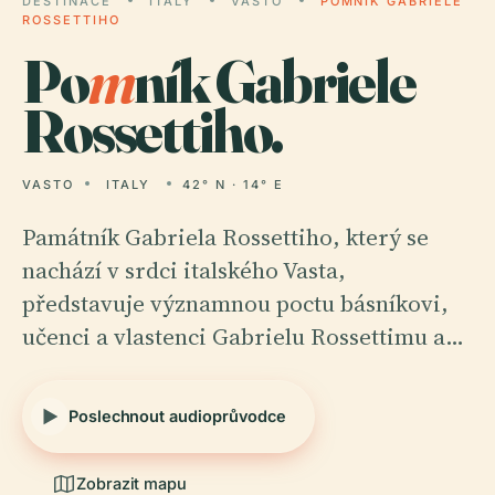
DESTINACE
ITALY
VASTO
POMNÍK GABRIELE
ROSSETTIHO
Po
m
ník Gabriele
Rossettiho.
VASTO
ITALY
42° N · 14° E
Památník Gabriela Rossettiho, který se
nachází v srdci italského Vasta,
představuje významnou poctu básníkovi,
učenci a vlastenci Gabrielu Rossettimu a…
Poslechnout audioprůvodce
Zobrazit mapu