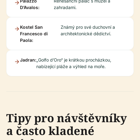
Palazzo
Renesanční palác s muzei a
D’Avalos:
zahradami.
Kostel San
Známý pro své duchovní a
Francesco di
architektonické dědictví.
Paola:
Jadran:
„Golfo d’Oro“ je krátkou procházkou,
nabízející pláže a výhled na moře.
Tipy pro návštěvníky
a často kladené