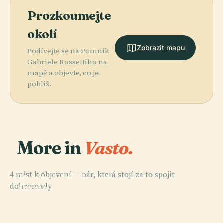
Prozkoumejte
okolí
Zobrazit mapu
Podívejte se na Pomník
Gabriele Rossettiho na
mapě a objevte, co je
poblíž.
More in
Vasto.
PLACE
4 míst k objevení — pár, která stojí za to spojit
Punta Aderci -
dohromady.
Punta Della
PLACE
PLACE
PLACE
Divadlo
Palazzo
Penna
Casa Rossetti
Rossetti
Aragona