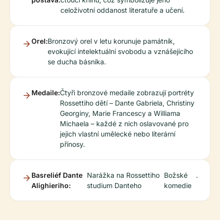
celoživotní oddanost literatuře a učení.
Orel:
Bronzový orel v letu korunuje památník,
evokující intelektuální svobodu a vznášejícího
se ducha básníka.
Medaile:
Čtyři bronzové medaile zobrazují portréty
Rossettiho dětí – Dante Gabriela, Christiny
Georginy, Marie Francescy a Williama
Michaela – každé z nich oslavované pro
jejich vlastní umělecké nebo literární
přínosy.
Basreliéf Dante
Narážka na Rossettiho
Božské
.
Alighieriho:
studium Danteho
komedie