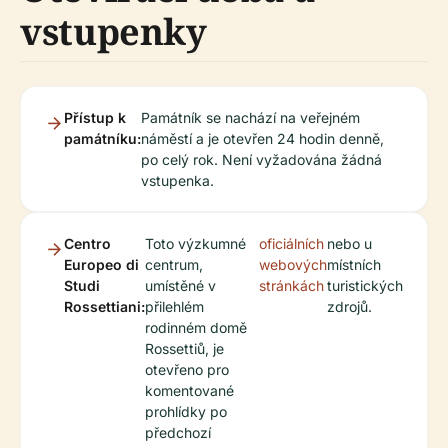
vstupenky
Přístup k
Památník se nachází na veřejném
památníku:
náměstí a je otevřen 24 hodin denně,
po celý rok. Není vyžadována žádná
vstupenka.
Centro
Toto výzkumné
oficiálních
nebo u
Europeo di
centrum,
webových
místních
Studi
umístěné v
stránkách
turistických
Rossettiani:
přilehlém
zdrojů.
rodinném domě
Rossettiů, je
otevřeno pro
komentované
prohlídky po
předchozí