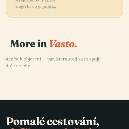
objevte, co je poblíž.
More in
Vasto.
PLACE
4 míst k objevení — pár, která stojí za to spojit
Punta Aderci -
PLACE
dohromady.
Pomník
Punta Della
PLACE
PLACE
Divadlo
Gabriele
Penna
Casa Rossetti
Rossetti
Rossettiho
Pomalé cestování,