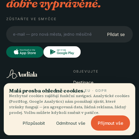
dobře vyprávěné.
ZŮSTAŇTE VE SMYČCE
Přidat se
OBJEVUJTE
Audiala
Destinace
Audioprůvodci pro to, jak
Průvodci
Malá prosba ohledně cookies.
EU · GDPR
doopravdy bloumáte —
Tipy na cesty
Nezbytné cookies zajišťují funkční navigaci. Analytické cookies
(PostHog, Google Analytics) nám pomáhají zjistit, které
poctivě zdrojováno,
Zobrazit ceník
stránky fungují — jen agregovaná data, žádná reklama, žádný
namluveno pro ulici,
Stáhnout
prodej. Volbu můžete kdykoli změnit v patičce.
staženo na jeden zátah.
Přijmout vše
Přizpůsobit
Odmítnout vše
SPOLEČNOST
NÁPOVĚDA