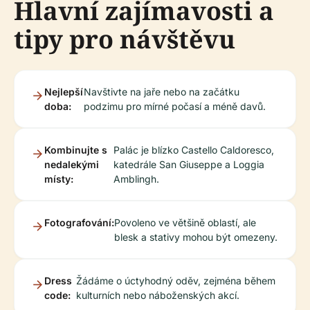
Hlavní zajímavosti a
tipy pro návštěvu
Nejlepší
Navštivte na jaře nebo na začátku
doba:
podzimu pro mírné počasí a méně davů.
Kombinujte s
Palác je blízko Castello Caldoresco,
nedalekými
katedrále San Giuseppe a Loggia
místy:
Amblingh.
Fotografování:
Povoleno ve většině oblastí, ale
blesk a stativy mohou být omezeny.
Dress
Žádáme o úctyhodný oděv, zejména během
code:
kulturních nebo náboženských akcí.