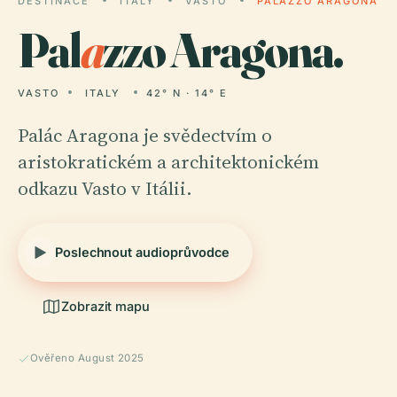
DESTINACE
ITALY
VASTO
PALAZZO ARAGONA
Pal
a
zzo Aragona.
VASTO
ITALY
42° N · 14° E
Palác Aragona je svědectvím o
aristokratickém a architektonickém
odkazu Vasto v Itálii.
Poslechnout audioprůvodce
Zobrazit mapu
Ověřeno August 2025