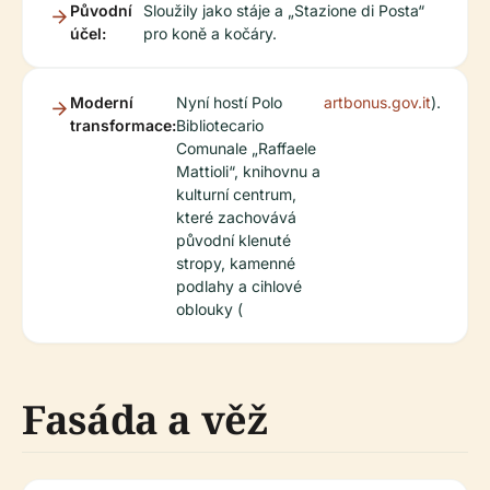
Původní
Sloužily jako stáje a „Stazione di Posta“
účel:
pro koně a kočáry.
Moderní
Nyní hostí Polo
artbonus.gov.it
).
transformace:
Bibliotecario
Comunale „Raffaele
Mattioli“, knihovnu a
kulturní centrum,
které zachovává
původní klenuté
stropy, kamenné
podlahy a cihlové
oblouky (
Fasáda a věž