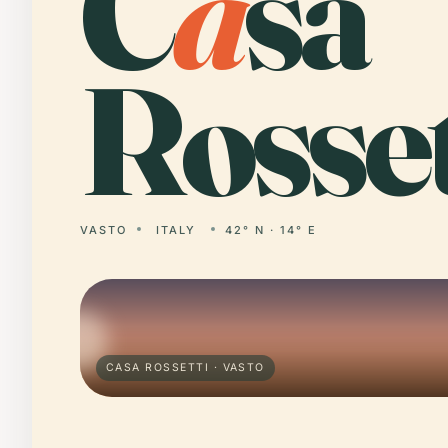
C
a
sa
Rosset
VASTO
ITALY
42° N · 14° E
CASA ROSSETTI · VASTO