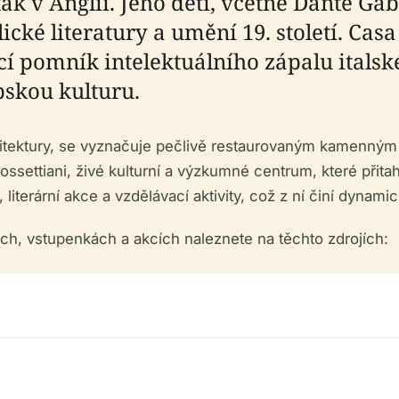
, tak v Anglii. Jeho děti, včetně Dante Ga
ké literatury a umění 19. století. Casa 
ucí pomník intelektuálního zápalu itals
pskou kulturu.
chitektury, se vyznačuje pečlivě restaurovaným kamenný
ossettiani, živé kulturní a výzkumné centrum, které přita
, literární akce a vzdělávací aktivity, což z ní činí dyna
ch, vstupenkách a akcích naleznete na těchto zdrojích: