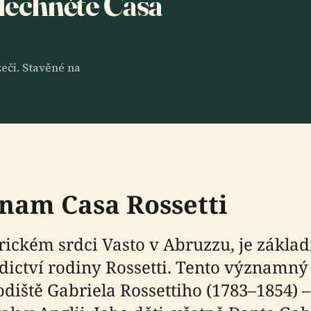
slechněte Casa
eči. Stavěné na
znam Casa Rossetti
orickém srdci Vasto v Abruzzu, je zákl
ědictví rodiny Rossetti. Tento význam
 rodiště Gabriela Rossettiho (1783–1854) 