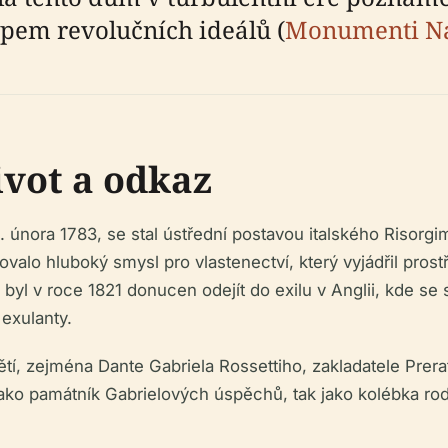
upem revolučních ideálů (
Monumenti Na
ivot a odkaz
8. února 1783, se stal ústřední postavou italského Riso
valo hluboký smysl pro vlastenectví, který vyjádřil prost
yl v roce 1821 donucen odejít do exilu v Anglii, kde se s
exulanty.
í, zejména Dante Gabriela Rossettiho, zakladatele Prerafa
 jako památník Gabrielových úspěchů, tak jako kolébka ro