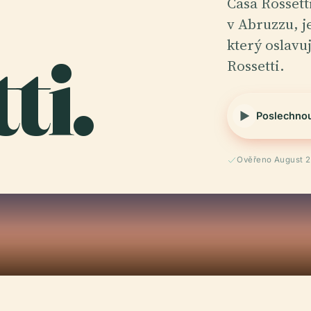
Casa Rossett
v Abruzzu, 
ti.
který oslavu
Rossetti.
Poslechno
Ověřeno August 