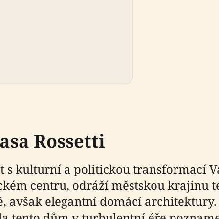
asa Rossetti
t s kulturní a politickou transformací V
ickém centru, odráží městskou krajinu té
, avšak elegantní domácí architektury.
la tento dům v turbulentní éře pozna