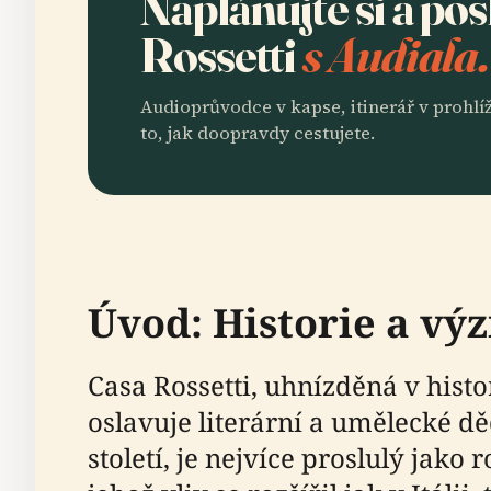
Naplánujte si a po
Rossetti
s Audiala.
Audioprůvodce v kapse, itinerář v prohlíž
to, jak doopravdy cestujete.
Úvod: Historie a vý
Casa Rossetti, uhnízděná v hist
oslavuje literární a umělecké d
století, je nejvíce proslulý jako