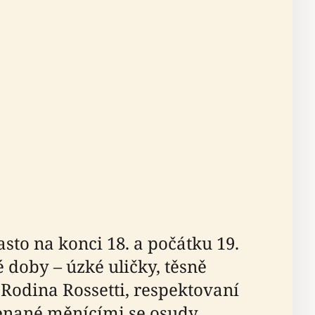
asto na konci 18. a počátku 19.
 doby – úzké uličky, těsně
 Rodina Rossetti, respektovaní
menané měnícími se osudy