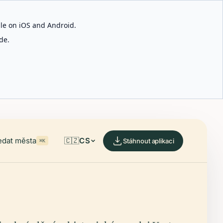
able on iOS and Android.
de.
edat města
🇨🇿
CS
Stáhnout aplikaci
⌘K