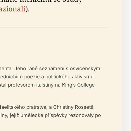
zionali
).
rgimenta. Jeho rané seznámení s osvícenským
řednictvím poezie a politického aktivismu.
tal profesorem italštiny na King’s College
elitského bratrstva, a Christiny Rossetti,
diny, jejíž umělecké příspěvky rezonovaly po