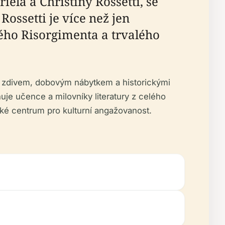
briela a Christiny Rossetti, se
Rossetti je více než jen
kého Risorgimenta a trvalého
m zdivem, dobovým nábytkem a historickými
huje učence a milovníky literatury z celého
mické centrum pro kulturní angažovanost.