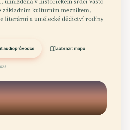
i, uhnízděná v historickém srdci Vasto
je základním kulturním mezníkem,
je literární a umělecké dědictví rodiny
ut audioprůvodce
Zobrazit mapu
2025