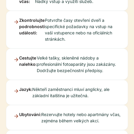
včas:
hladký vstup a využití služeb.
Zkontrolujte
Potvrďte časy otevření dveří a
podrobnosti
specifické požadavky na vstup na
události:
vaší vstupence nebo na oficiálních
stránkách.
Cestujte
Velké tašky, skleněné nádoby a
nalehko:
profesionální fotoaparáty jsou zakázány.
Dodržujte bezpečnostní předpisy.
Jazyk:
Někteří zaměstnanci mluví anglicky, ale
základní italština je užitečná.
Ubytování:
Rezervujte hotely nebo apartmány včas,
zejména během velkých akcí.