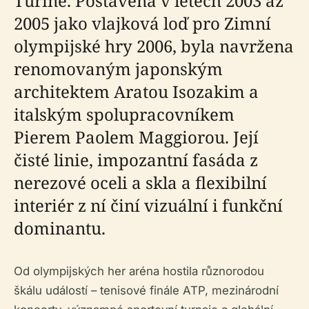
Turíně. Postavena v letech 2003 až
2005 jako vlajková loď pro Zimní
olympijské hry 2006, byla navržena
renomovaným japonským
architektem Aratou Isozakim a
italským spolupracovníkem
Pierem Paolem Maggiorou. Její
čisté linie, impozantní fasáda z
nerezové oceli a skla a flexibilní
interiér z ní činí vizuální i funkční
dominantu.
Od olympijských her aréna hostila různorodou
škálu událostí – tenisové finále ATP, mezinárodní