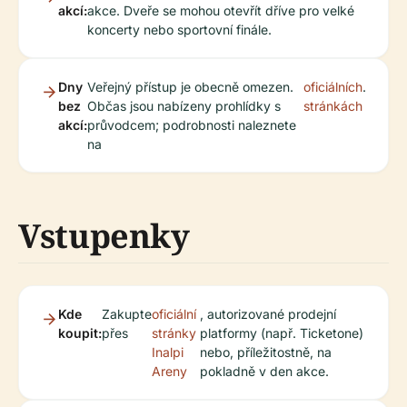
akcí:
akce. Dveře se mohou otevřít dříve pro velké
koncerty nebo sportovní finále.
Dny
Veřejný přístup je obecně omezen.
oficiálních
.
bez
Občas jsou nabízeny prohlídky s
stránkách
akcí:
průvodcem; podrobnosti naleznete
na
Vstupenky
Kde
Zakupte
oficiální
, autorizované prodejní
koupit:
přes
stránky
platformy (např. Ticketone)
Inalpi
nebo, příležitostně, na
Areny
pokladně v den akce.