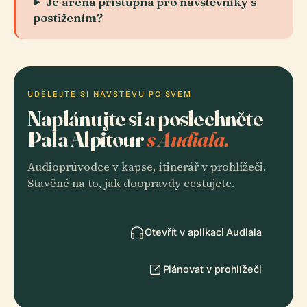
Je aréna přístupná pro návštěvníky s
postižením?
UDĚLEJTE SI NÁVŠTĚVU PO SVÉM
Naplánujte si a poslechněte
Pala Alpitour
s Audiala.
Audioprůvodce v kapse, itinerář v prohlížeči.
Stavěné na to, jak doopravdy cestujete.
Otevřít v aplikaci Audiala
Plánovat v prohlížeči