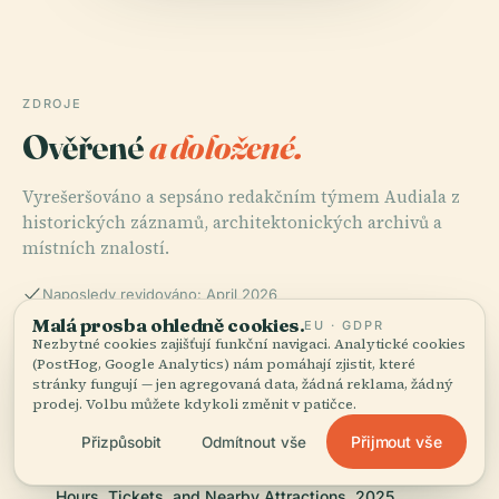
ZDROJE
Ověřené
a doložené.
Vyrešeršováno a sepsáno redakčním týmem Audiala z
historických záznamů, architektonických archivů a
místních znalostí.
Naposledy revidováno: April 2026
Malá prosba ohledně cookies.
EU · GDPR
Nezbytné cookies zajišťují funkční navigaci. Analytické cookies
Inalpi Arena (Palasport Olimpico) Turin: Visiting Hours,
(PostHog, Google Analytics) nám pomáhají zjistit, které
stránky fungují — jen agregovaná data, žádná reklama, žádný
Tickets & History of This Olympic Venue, 2025,
prodej. Volbu můžete kdykoli změnit v patičce.
Přijmout vše
Přizpůsobit
Odmítnout vše
Torino Palasport Olimpico (Inalpi Arena) Visitor Guide:
Hours, Tickets, and Nearby Attractions, 2025