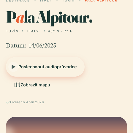
DESTINACE
ITALY
TURÍN
PALA ALPITOUR
P
a
la Alpitour.
TURÍN
ITALY
45° N · 7° E
Datum: 14/06/2025
Poslechnout audioprůvodce
Zobrazit mapu
Ověřeno April 2026