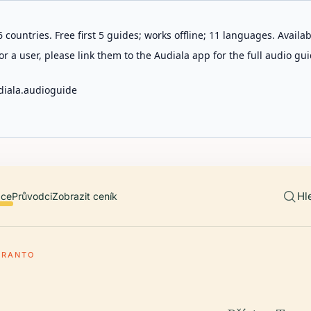
 countries. Free first 5 guides; works offline; 11 languages. Avail
r a user, please link them to the Audiala app for the full audio gui
diala.audioguide
Hl
ace
Průvodci
Zobrazit ceník
ARANTO