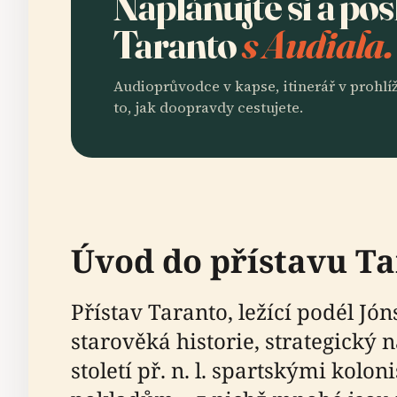
Naplánujte si a po
Taranto
s Audiala.
Audioprůvodce v kapse, itinerář v prohlíž
to, jak doopravdy cestujete.
Úvod do přístavu Ta
Přístav Taranto, ležící podél Jón
starověká historie, strategický
století př. n. l. spartskými kol