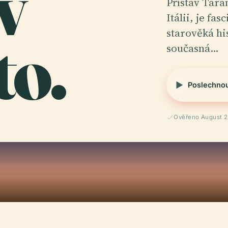
v
Přístav Tara
Itálii, je fa
to.
starověká hi
současná…
Poslechno
Ověřeno August 