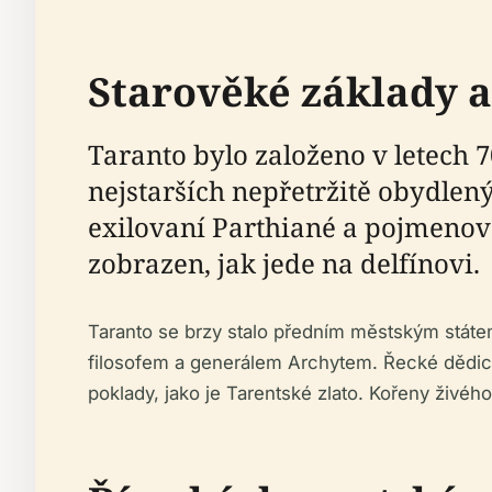
Starověké základy a
Taranto bylo založeno v letech 70
nejstarších nepřetržitě obydlenýc
exilovaní Parthiané a pojmenov
zobrazen, jak jede na delfínovi.
Taranto se brzy stalo předním městským stát
filosofem a generálem Archytem. Řecké dědict
poklady, jako je Tarentské zlato. Kořeny živého