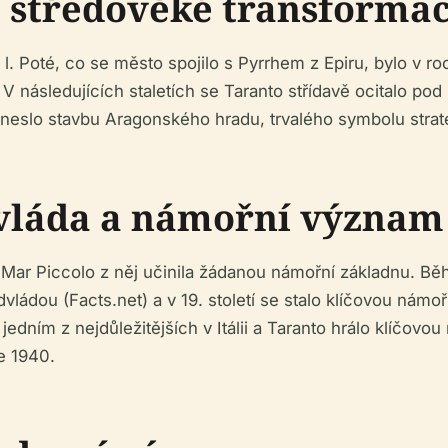
a středověké transforma
. l. Poté, co se město spojilo s Pyrrhem z Epiru, bylo v r
 V následujících staletích se Taranto střídavě ocitalo p
neslo stavbu Aragonského hradu, trvalého symbolu strat
dvláda a námořní význam
a Mar Piccolo z něj učinila žádanou námořní základnu. 
dou (Facts.net) a v 19. století se stalo klíčovou námořn
jedním z nejdůležitějších v Itálii a Taranto hrálo klíčovo
ce 1940.