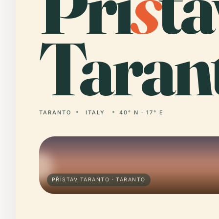
Pří
s
ta
Taran
TARANTO
ITALY
40° N · 17° E
PŘÍSTAV TARANTO · TARANTO