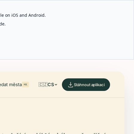
able on iOS and Android.
de.
edat města
🇨🇿
CS
Stáhnout aplikaci
⌘K