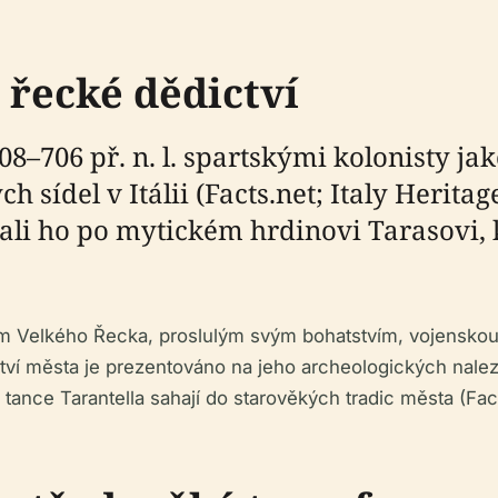
 řecké dědictví
8–706 př. n. l. spartskými kolonisty jako
h sídel v Itálii (Facts.net; Italy Herita
ali ho po mytickém hrdinovi Tarasovi, 
em Velkého Řecka, proslulým svým bohatstvím, vojenskou
ví města je prezentováno na jeho archeologických nalez
 tance Tarantella sahají do starověkých tradic města (Fac