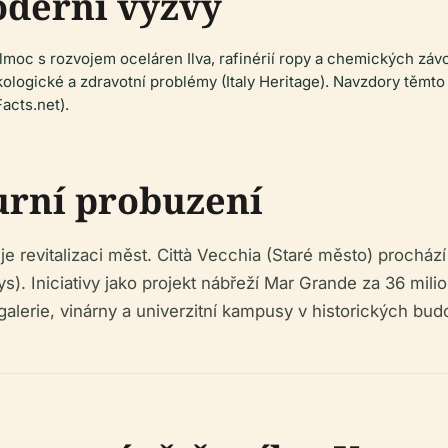
oderní výzvy
lmoc s rozvojem oceláren Ilva, rafinérií ropy a chemických záv
ologické a zdravotní problémy (Italy Heritage). Navzdory těmt
Facts.net).
urní probuzení
e revitalizaci měst. Città Vecchia (Staré město) procház
uys). Iniciativy jako projekt nábřeží Mar Grande za 36 mili
alerie, vinárny a univerzitní kampusy v historických budo