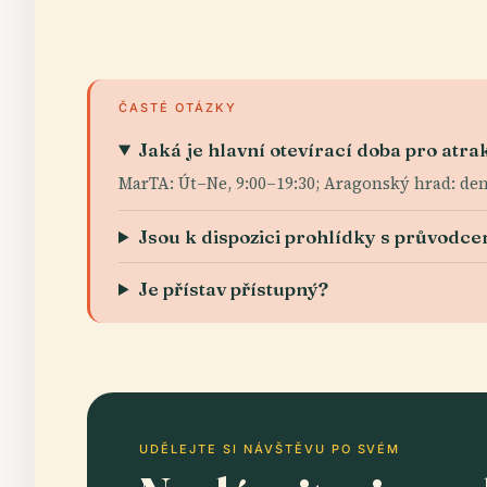
ČASTÉ OTÁZKY
Jaká je hlavní otevírací doba pro atra
MarTA: Út–Ne, 9:00–19:30; Aragonský hrad: den
Jsou k dispozici prohlídky s průvodc
Je přístav přístupný?
UDĚLEJTE SI NÁVŠTĚVU PO SVÉM