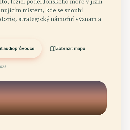
nto, ležící podél Jónského moře v jižní
scinujícím místem, kde se snoubí
storie, strategický námořní význam a
ut audioprůvodce
Zobrazit mapu
2025