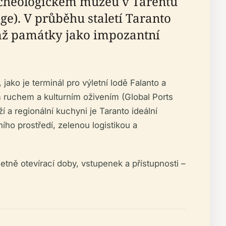
cheologickém muzeu v Tarentu
e). V průběhu staletí Taranto
mž památky jako impozantní
ako je terminál pro výletní lodě Falanto a
m ruchem a kulturním oživením (Global Ports
a regionální kuchyni je Taranto ideální
ho prostředí, zelenou logistikou a
tně otevírací doby, vstupenek a přístupnosti –