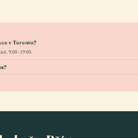
kce v Tarentu?
ně, 9:00–19:00.
em?