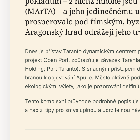
pokladům – z nichž mnohé jso
(MArTA) – a jeho jedinečnému ur
prosperovalo pod římským, byz
Aragonský hrad odrážejí jeho tr
Dnes je přístav Taranto dynamickým centrem pr
projekt Open Port, zdůrazňuje závazek Taranta
Holding; Port Taranto). S snadným přístupem d
branou k objevování Apulie. Město aktivně pod
ekologickými výlety, jako je pozorování delfínů 
Tento komplexní průvodce podrobně popisuje his
a nabízí tipy pro smysluplnou a udržitelnou n