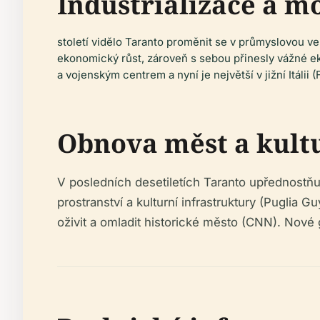
Industrializace a m
století vidělo Taranto proměnit se v průmyslovou ve
ekonomický růst, zároveň s sebou přinesly vážné ek
a vojenským centrem a nyní je největší v jižní Itálii (
Obnova měst a kult
V posledních desetiletích Taranto upřednostňuj
prostranství a kulturní infrastruktury (Puglia G
oživit a omladit historické město (CNN). Nové g