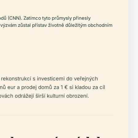
odů (CNN). Zatímco tyto průmysly přinesly
o výzvám zůstal přístav životně důležitým obchodním
í rekonstrukcí s investicemi do veřejných
onů eur a prodej domů za 1 € si kladou za cíl
vách odrážejí širší kulturní obrození.