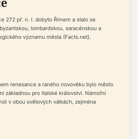
ce
oce 272 př. n. l. dobyto Římem a stalo se
od byzantskou, lombardskou, saracénskou a
egického významu města (Facts.net).
Během renesance a raného novověku bylo město
í základnou pro Italské království. Námořní
u roli v obou světových válkách, zejména