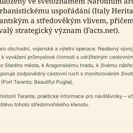
u uloženy ve světoznámém Národním ar
banistickému uspořádání (Italy Heritag
antským a středověkým vlivem, přiče
valý strategický význam (Facts.net).
o obchodní, vojenské a výletní operace. Nedávný vývoj, j
 k vyvážení průmyslové činnosti s udržitelným cestovní
o Starého města, k Aragonskému hradu, k živému nábřeží 
poruje zodpovědný cestovní ruch s monitorováním životní
(Port Taranto; Beautiful Puglia).
torii Taranta, praktické informace pro návštěvníky – vče
ávštěvu tohoto středomořského klenotu.