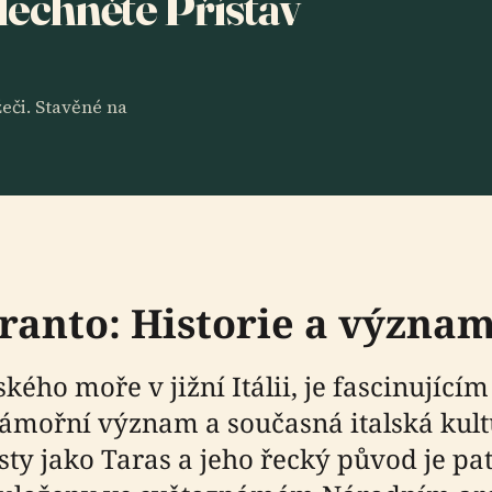
slechněte Přístav
eči. Stavěné na
ranto: Historie a význa
ského moře v jižní Itálii, je fascinujíc
 námořní význam a současná italská kult
onisty jako Taras a jeho řecký původ je 