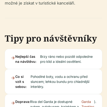
možné je získat v turistické kanceláři.
Tipy pro návštěvníky
Nejlepší čas
Brzy ráno nebo pozdě odpoledne
na návštěvu:
pro klid a ideální osvětlení.
Co si
Pohodlné boty, vodu a ochranu před
vzít s
sluncem; lehkou bundu pro chladnější
sebou:
interiéry.
Doprava:
Riva del Garda je dostupné
Garda
).
autem, autobusem, trajektem a
Trentino