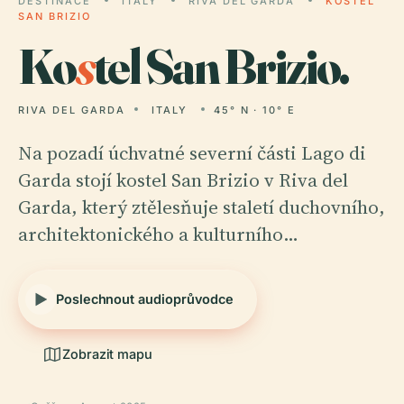
DESTINACE
ITALY
RIVA DEL GARDA
KOSTEL
SAN BRIZIO
Ko
s
tel San Brizio.
RIVA DEL GARDA
ITALY
45° N · 10° E
Na pozadí úchvatné severní části Lago di
Garda stojí kostel San Brizio v Riva del
Garda, který ztělesňuje staletí duchovního,
architektonického a kulturního…
Poslechnout audioprůvodce
Zobrazit mapu