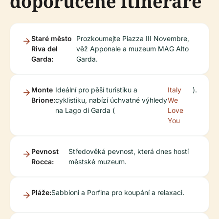
doporučené itineráře
Staré město
Prozkoumejte Piazza III Novembre,
Riva del
věž Apponale a muzeum MAG Alto
Garda:
Garda.
Monte
Ideální pro pěší turistiku a
Italy
).
Brione:
cyklistiku, nabízí úchvatné výhledy
We
na Lago di Garda (
Love
You
Pevnost
Středověká pevnost, která dnes hostí
Rocca:
městské muzeum.
Pláže:
Sabbioni a Porfina pro koupání a relaxaci.