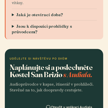
vítány.
Jaká je otevírací doba?
Jsou k dispozici prohlídky s
průvodcem?
UDĚLEJTE SI NÁVŠTĚVU PO SVÉM
Naplánujte si a poslechněte
Kostel San Brizio
s Audiala.
Audioprůvodce v kapse, itinerář v prohlížeči.
Stavěné na to, jak doopravdy cestujete.
Otevřít v aplikaci Audiala