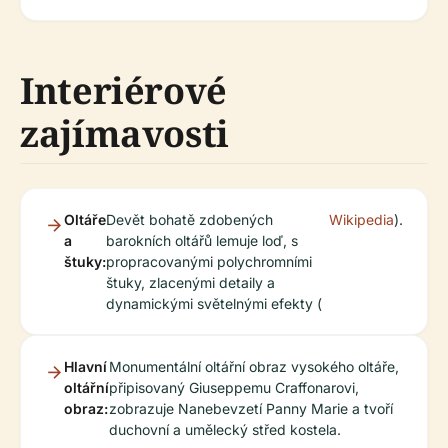
Interiérové
zajímavosti
Oltáře
Devět bohatě zdobených
Wikipedia
).
a
barokních oltářů lemuje loď, s
štuky:
propracovanými polychromními
štuky, zlacenými detaily a
dynamickými světelnými efekty (
Hlavní
Monumentální oltářní obraz vysokého oltáře,
oltářní
připisovaný Giuseppemu Craffonarovi,
obraz:
zobrazuje Nanebevzetí Panny Marie a tvoří
duchovní a umělecký střed kostela.