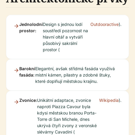
Jednolodní
Design s jednou lodí
Outdooractive
).
prostor:
soustředí pozornost na
hlavní oltář a vytváří
působivý sakrální
prostor (
Barokní
Elegantní, avšak střídmá fasáda využívá
fasáda:
místní kámen, pilastry a zdobné štuky,
které doplňují městskou krajinu.
Zvonice:
Unikátní adaptace, zvonice
Wikipedia
).
naproti Piazza Cavour byla
kdysi městskou branou Porta-
Torre di San Michele, dnes
ukrývá čtyři zvony z veronské
slévárny Cavadini (