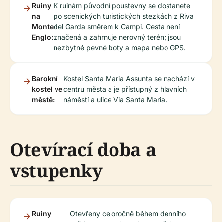
Ruiny
K ruinám původní poustevny se dostanete
na
po scenických turistických stezkách z Riva
Monte
del Garda směrem k Campi. Cesta není
Englo:
značená a zahrnuje nerovný terén; jsou
nezbytné pevné boty a mapa nebo GPS.
Barokní
Kostel Santa Maria Assunta se nachází v
kostel ve
centru města a je přístupný z hlavních
městě:
náměstí a ulice Via Santa Maria.
Otevírací doba a
vstupenky
Ruiny
Otevřeny celoročně během denního