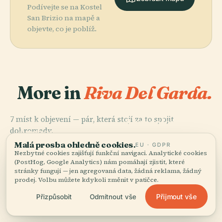
Podívejte se na Kostel
San Brizio na mapě a
objevte, co je poblíž.
More in
Riva Del Garda.
PLACE
7 míst k objevení — pár, která stojí za to spojit
Archeologická
PLACE
PLACE
dohromady.
Archeologická
Městské Brány
Oblast Hory
PLACE
Oblast San
V Riva Del
Rocca Di Riva
San Martino
Malá prosba ohledně cookies.
EU · GDPR
Cassiano
Garda
Nezbytné cookies zajišťují funkční navigaci. Analytické cookies
(PostHog, Google Analytics) nám pomáhají zjistit, které
stránky fungují — jen agregovaná data, žádná reklama, žádný
prodej. Volbu můžete kdykoli změnit v patičce.
Přijmout vše
Přizpůsobit
Odmítnout vše
Všech 7 míst v Riva Del Garda