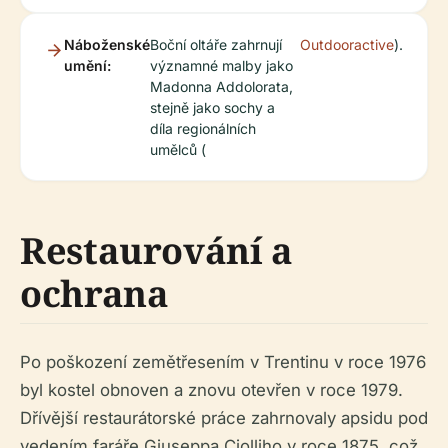
Náboženské
Boční oltáře zahrnují
Outdooractive
).
umění:
významné malby jako
Madonna Addolorata,
stejně jako sochy a
díla regionálních
umělců (
Restaurování a
ochrana
Po poškození zemětřesením v Trentinu v roce 1976
byl kostel obnoven a znovu otevřen v roce 1979.
Dřívější restaurátorské práce zahrnovaly apsidu pod
vedením faráře Giuseppa Ciolliho v roce 1875, což