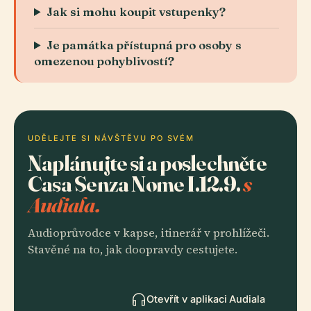
Jak si mohu koupit vstupenky?
Je památka přístupná pro osoby s
omezenou pohyblivostí?
UDĚLEJTE SI NÁVŠTĚVU PO SVÉM
Naplánujte si a poslechněte
Casa Senza Nome I.12.9.
s
Audiala.
Audioprůvodce v kapse, itinerář v prohlížeči.
Stavěné na to, jak doopravdy cestujete.
Otevřít v aplikaci Audiala