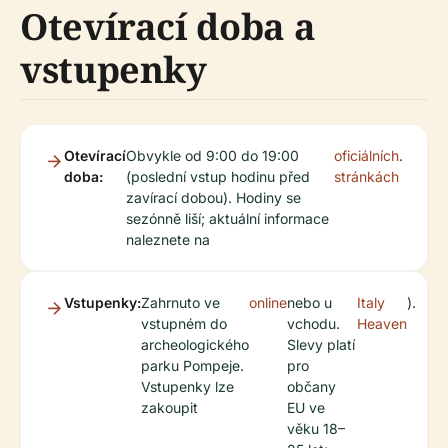
Otevírací doba a
vstupenky
Otevírací
Obvykle od 9:00 do 19:00
oficiálních
.
doba:
(poslední vstup hodinu před
stránkách
zavírací dobou). Hodiny se
sezónně liší; aktuální informace
naleznete na
Vstupenky:
Zahrnuto ve
online
nebo u
Italy
).
vstupném do
vchodu.
Heaven
archeologického
Slevy platí
parku Pompeje.
pro
Vstupenky lze
občany
zakoupit
EU ve
věku 18–