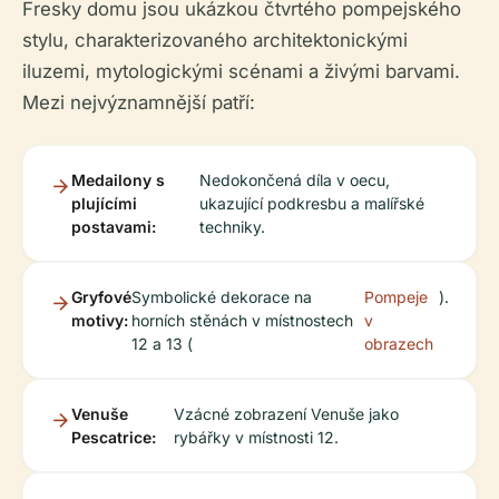
Fresky domu jsou ukázkou čtvrtého pompejského
stylu, charakterizovaného architektonickými
iluzemi, mytologickými scénami a živými barvami.
Mezi nejvýznamnější patří:
Medailony s
Nedokončená díla v oecu,
plujícími
ukazující podkresbu a malířské
postavami:
techniky.
Gryfové
Symbolické dekorace na
Pompeje
).
motivy:
horních stěnách v místnostech
v
12 a 13 (
obrazech
Venuše
Vzácné zobrazení Venuše jako
Pescatrice:
rybářky v místnosti 12.