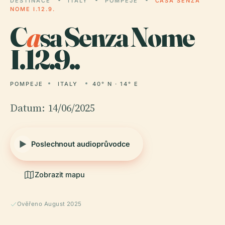
DESTINACE
ITALY
POMPEJE
CASA SENZA
NOME I.12.9.
C
a
sa Senza Nome
I.12.9..
POMPEJE
ITALY
40° N · 14° E
Datum: 14/06/2025
Poslechnout audioprůvodce
Zobrazit mapu
Ověřeno August 2025