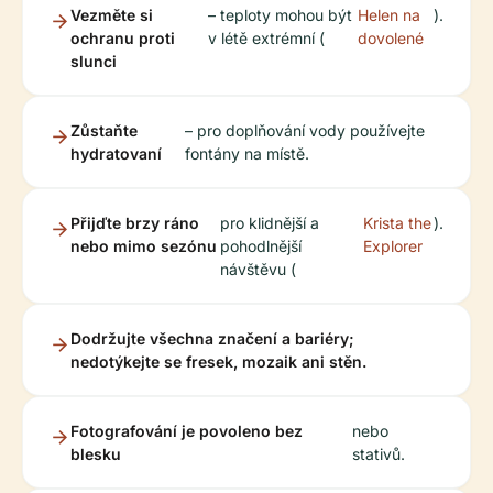
Vezměte si
– teploty mohou být
Helen na
).
ochranu proti
v létě extrémní (
dovolené
slunci
Zůstaňte
– pro doplňování vody používejte
hydratovaní
fontány na místě.
Přijďte brzy ráno
pro klidnější a
Krista the
).
nebo mimo sezónu
pohodlnější
Explorer
návštěvu (
Dodržujte všechna značení a bariéry;
nedotýkejte se fresek, mozaik ani stěn.
Fotografování je povoleno bez
nebo
blesku
stativů.