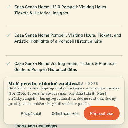
Casa Senza Nome I.12.9 Pompeii: Visiting Hours,
Tickets & Historical Insights
Casa Senza Nome Pompeii: Visiting Hours, Tickets, and
Artistic Highlights of a Pompeii Historical Site
Casa Senza Nome Visiting Hours, Tickets & Practical
Guide to Pompeii Historical Sites
Malá prosba ohledně cookies.
EU · GDPR
Nezbytné cookies zajišťují funkční navigaci. Analytické cookies
Casa Senza Nome Pompeii: Visiting Hours, Tickets,
(PostHog, Google Analytics) nám pomáhají zjistit, které
Preservation Challenges, and Responsible Tourism
stránky fungují — jen agregovaná data, žádná reklama, žádný
prodej. Volbu můžete kdykoli změnit v patičce.
Přijmout vše
Přizpůsobit
Odmítnout vše
Pompeii Archaeological Park: Preservation of Pompeii
Efforts and Challenges