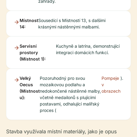
zahrady.
Místnost
Sousedící s Místností 13, s dalšími
14:
krásnými nástěnnými malbami.
Servisní
Kuchyně a latrína, demonstrující
prostory
integraci domácích funkcí.
(Místnost 1):
Velký
Pozoruhodný pro svou
Pompeje
).
Oecus
mozaikovou podlahu a
v
(Místnost
nedokončené nástěnné malby,
obrazech
u):
včetně medailonů s plujícími
postavami, odhalující malířský
proces (
Stavba využívala místní materiály, jako je
opus