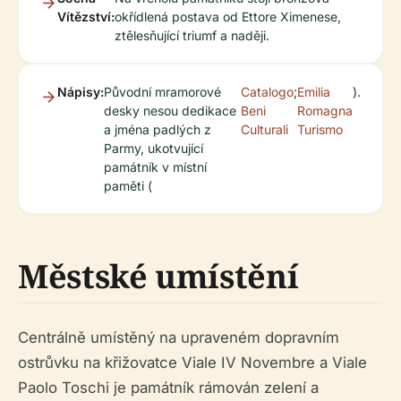
Vítězství:
okřídlená postava od Ettore Ximenese,
ztělesňující triumf a naději.
Nápisy:
Původní mramorové
Catalogo
;
Emilia
).
desky nesou dedikace
Beni
Romagna
a jména padlých z
Culturali
Turismo
Parmy, ukotvující
památník v místní
paměti (
Městské umístění
Centrálně umístěný na upraveném dopravním
ostrůvku na křižovatce Viale IV Novembre a Viale
Paolo Toschi je památník rámován zelení a