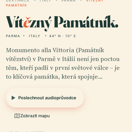
DESTINACE
ITALY
PARMA
VÍTĚZNÝ
PAMÁTNÍK
Vít
ě
zný Památník.
PARMA
ITALY
44° N · 10° E
Monumento alla Vittoria (Památník
vítězství) v Parmě v Itálii není jen poctou
těm, kteří padli v první světové válce – je
to klíčová památka, která spojuje…
Poslechnout audioprůvodce
Zobrazit mapu