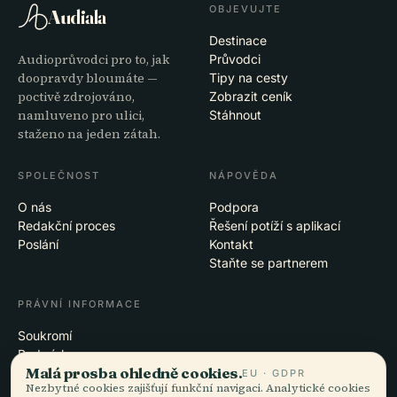
OBJEVUJTE
Audiala
Destinace
Audioprůvodci pro to, jak
Průvodci
doopravdy bloumáte —
Tipy na cesty
poctivě zdrojováno,
Zobrazit ceník
namluveno pro ulici,
Stáhnout
staženo na jeden zátah.
SPOLEČNOST
NÁPOVĚDA
O nás
Podpora
Redakční proces
Řešení potíží s aplikací
Poslání
Kontakt
Staňte se partnerem
PRÁVNÍ INFORMACE
Soukromí
Podmínky
Malá prosba ohledně cookies.
Nastavení cookies
EU · GDPR
Nezbytné cookies zajišťují funkční navigaci. Analytické cookies
Smazat účet