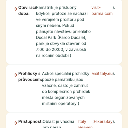
Otevírací
Památník je přístupný
visit-
).
doba:
kdykoli, protože se nachází
parma.com
ve veřejném prostoru pod
širým nebem. Pokud
plánujete návštěvu přilehlého
Ducal Park (Parco Ducale),
park je obvykle otevřen od
7:00 do 20:00, v závislosti
na ročním období (
Prohlídky s
Ačkoli speciální prohlídky
visititaly.eu
).
průvodcem:
pouze památníku jsou
vzácné, často je zahrnut
do komplexních prohlídek
města organizovaných
místními operátory (
Přístupnost:
Oblast je vhodná
Italy
;
HikersBay
).
pro pěší a
Heaven