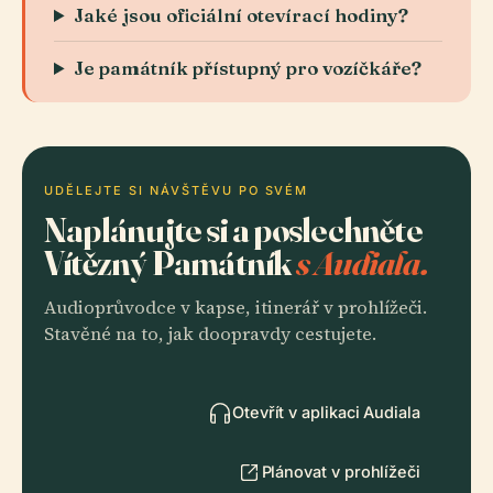
Jaké jsou oficiální otevírací hodiny?
Je památník přístupný pro vozíčkáře?
UDĚLEJTE SI NÁVŠTĚVU PO SVÉM
Naplánujte si a poslechněte
Vítězný Památník
s Audiala.
Audioprůvodce v kapse, itinerář v prohlížeči.
Stavěné na to, jak doopravdy cestujete.
Otevřít v aplikaci Audiala
Plánovat v prohlížeči