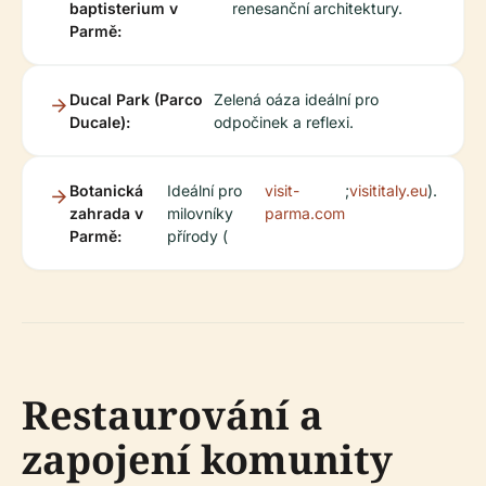
baptisterium v
renesanční architektury.
Parmě:
Ducal Park (Parco
Zelená oáza ideální pro
Ducale):
odpočinek a reflexi.
Botanická
Ideální pro
visit-
;
visititaly.eu
).
zahrada v
milovníky
parma.com
Parmě:
přírody (
Restaurování a
zapojení komunity