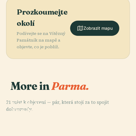
Prozkoumejte
okolí
Zobrazit mapu
Podívejte se na Vítězný
Památník na mapě a
objevte, co je poblíž.
More in
Parma.
PLACE
21 míst k objevení — pár, která stojí za to spojit
Katedrála
PLACE
dohromady.
Nanebevzetí
Baptisterium V
PLACE
PLACE
Palazzo Della
Stadio Ennio
Panny Marie
Parmě
Pilotta
Tardini