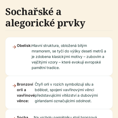
Sochařské a
alegorické prvky
Obelisk:
Hlavní struktura, obložená bílým
mramorem, se tyčí do výšky deseti metrů a
je zdobena klasickými motivy – zubovím a
vejčitými vzory – které evokují evropské
pamětní tradice.
Bronzoví
Čtyři orli v rozích symbolizují sílu a
orli a
bdělost, spojeni vavřínovými věnci
vavřínové
představujícími vítězství a dubovými
věnce:
girlandami označujícími odolnost.
Socha
Na vrcholu památníku stojí bronzová