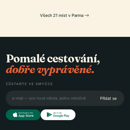
Všech 21 míst v Parma
Pomalé cestování,
dobře vyprávěné.
ZŮSTAŇTE VE SMYČCE
Přidat se